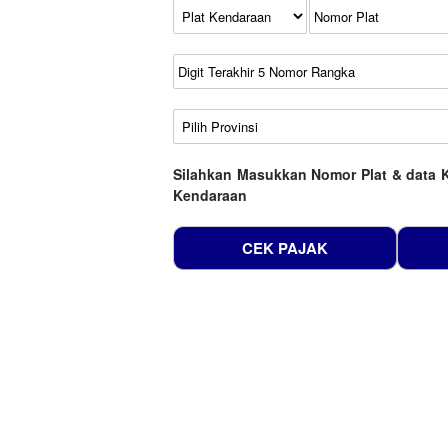
Kode Plat Kendaraan
No Plat
No Seri
No Rangka
Wilayah
Silahkan Masukkan Nomor Plat & data 
Kendaraan