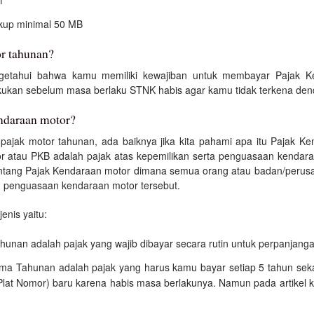
f
ukup minimal 50 MB
r tahunan?
ngetahui bahwa kamu memiliki kewajiban untuk membayar Pajak K
akukan sebelum masa berlaku STNK habis agar kamu tidak terkena den
ndaraan motor?
pajak motor tahunan, ada baiknya jika kita pahami apa itu Pajak Ke
r atau PKB adalah pajak atas kepemilikan serta penguasaan kendaraa
tang Pajak Kendaraan motor dimana semua orang atau badan/perusa
u penguasaan kendaraan motor tersebut.
jenis yaitu:
unan adalah pajak yang wajib dibayar secara rutin untuk perpanjang
ma Tahunan adalah pajak yang harus kamu bayar setiap 5 tahun seka
t Nomor) baru karena habis masa berlakunya. Namun pada artikel kal