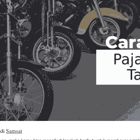
 di
Samsat