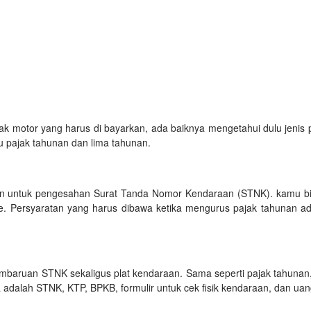
k motor yang harus di bayarkan, ada baiknya mengetahui dulu jenis p
tu pajak tahunan dan lima tahunan.
kan untuk pengesahan Surat Tanda Nomor Kendaraan (STNK). kamu bi
ite. Persyaratan yang harus dibawa ketika mengurus pajak tahunan a
embaruan STNK sekaligus plat kendaraan. Sama seperti pajak tahunan
adalah STNK, KTP, BPKB, formulir untuk cek fisik kendaraan, dan ua