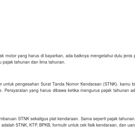
k motor yang harus di bayarkan, ada baiknya mengetahui dulu jenis p
tu pajak tahunan dan lima tahunan.
kan untuk pengesahan Surat Tanda Nomor Kendaraan (STNK). kamu bi
ite. Persyaratan yang harus dibawa ketika mengurus pajak tahunan a
embaruan STNK sekaligus plat kendaraan. Sama seperti pajak tahunan
adalah STNK, KTP, BPKB, formulir untuk cek fisik kendaraan, dan ua