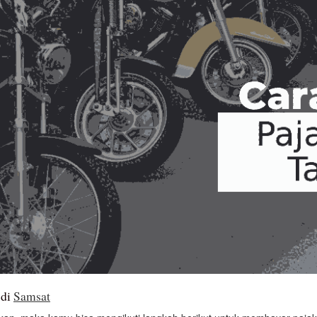
 di
Samsat