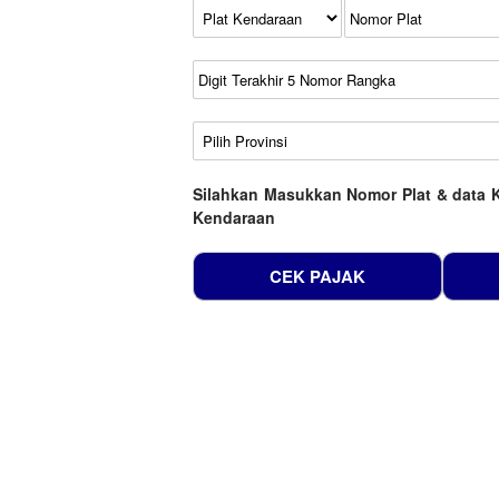
Kode Plat Kendaraan
No Plat
No Seri
No Rangka
Wilayah
Silahkan Masukkan Nomor Plat & data 
Kendaraan