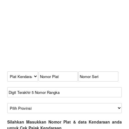
Kode Plat Kendaraan
No Plat
No Seri
No Rangka
Wilayah
Silahkan Masukkan Nomor Plat & data Kendaraan anda
untuk Cek Pajak Kendaraan