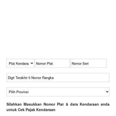
Kode Plat Kendaraan
No Plat
No Seri
No Rangka
Wilayah
Silahkan Masukkan Nomor Plat & data Kendaraan anda
untuk Cek Pajak Kendaraan