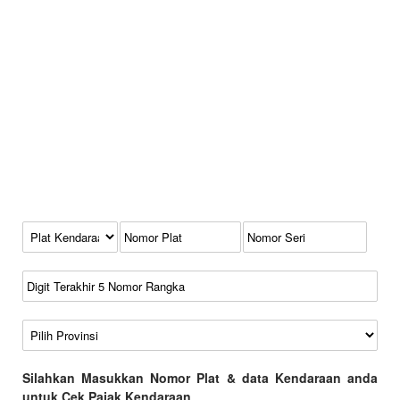
Kode Plat Kendaraan
No Plat
No Seri
No Rangka
Wilayah
Silahkan Masukkan Nomor Plat & data Kendaraan anda
untuk Cek Pajak Kendaraan