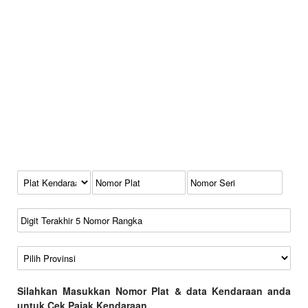
Kode Plat Kendaraan
No Plat
No Seri
No Rangka
Wilayah
Silahkan Masukkan Nomor Plat & data Kendaraan anda
untuk Cek Pajak Kendaraan