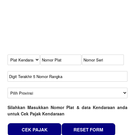
Kode Plat Kendaraan
No Plat
No Seri
No Rangka
Wilayah
Silahkan Masukkan Nomor Plat & data Kendaraan anda
untuk Cek Pajak Kendaraan