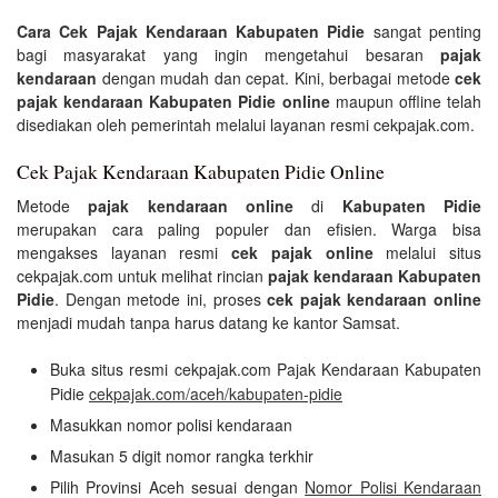
Cara Cek Pajak Kendaraan Kabupaten Pidie
sangat penting
bagi masyarakat yang ingin mengetahui besaran
pajak
kendaraan
dengan mudah dan cepat. Kini, berbagai metode
cek
pajak kendaraan Kabupaten Pidie online
maupun offline telah
disediakan oleh pemerintah melalui layanan resmi cekpajak.com.
Cek Pajak Kendaraan Kabupaten Pidie Online
Metode
pajak kendaraan online
di
Kabupaten Pidie
merupakan cara paling populer dan efisien. Warga bisa
mengakses layanan resmi
cek pajak online
melalui situs
cekpajak.com untuk melihat rincian
pajak kendaraan Kabupaten
Pidie
. Dengan metode ini, proses
cek pajak kendaraan online
menjadi mudah tanpa harus datang ke kantor Samsat.
Buka situs resmi cekpajak.com Pajak Kendaraan Kabupaten
Pidie
cekpajak.com/aceh/kabupaten-pidie
Masukkan nomor polisi kendaraan
Masukan 5 digit nomor rangka terkhir
Pilih Provinsi Aceh sesuai dengan
Nomor Polisi Kendaraan