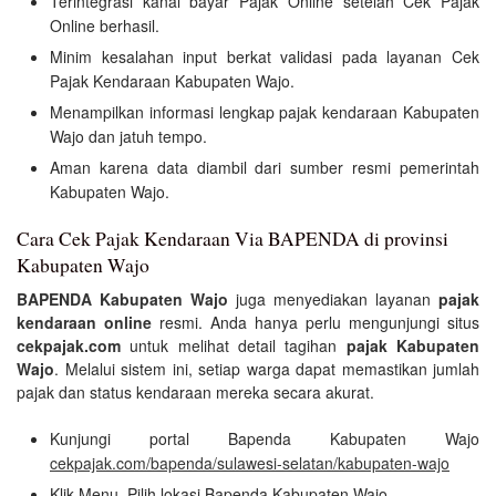
Terintegrasi kanal bayar Pajak Online setelah Cek Pajak
Online berhasil.
Minim kesalahan input berkat validasi pada layanan Cek
Pajak Kendaraan Kabupaten Wajo.
Menampilkan informasi lengkap pajak kendaraan Kabupaten
Wajo dan jatuh tempo.
Aman karena data diambil dari sumber resmi pemerintah
Kabupaten Wajo.
Cara Cek Pajak Kendaraan Via BAPENDA di provinsi
Kabupaten Wajo
BAPENDA Kabupaten Wajo
juga menyediakan layanan
pajak
kendaraan online
resmi. Anda hanya perlu mengunjungi situs
cekpajak.com
untuk melihat detail tagihan
pajak Kabupaten
Wajo
. Melalui sistem ini, setiap warga dapat memastikan jumlah
pajak dan status kendaraan mereka secara akurat.
Kunjungi portal Bapenda Kabupaten Wajo
cekpajak.com/bapenda/sulawesi-selatan/kabupaten-wajo
Klik Menu, Pilih lokasi Bapenda Kabupaten Wajo