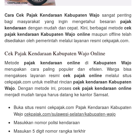
Cara Cek Pajak Kendaraan Kabupaten Wajo
sangat penting
bagi masyarakat yang ingin mengetahui besaran
pajak
kendaraan
dengan mudah dan cepat. Kini, berbagai metode
cek
pajak kendaraan Kabupaten Wajo online
maupun offline telah
disediakan oleh pemerintah melalui layanan resmi cekpajak.com.
Cek Pajak Kendaraan Kabupaten Wajo Online
Metode
pajak kendaraan online
di
Kabupaten Wajo
merupakan cara paling populer dan efisien. Warga bisa
mengakses layanan resmi
cek pajak online
melalui situs
cekpajak.com untuk melihat rincian
pajak kendaraan Kabupaten
Wajo
. Dengan metode ini, proses
cek pajak kendaraan online
menjadi mudah tanpa harus datang ke kantor Samsat.
Buka situs resmi cekpajak.com Pajak Kendaraan Kabupaten
Wajo
cekpajak.com/sulawesi-selatan/kabupaten-wajo
Masukkan nomor polisi kendaraan
Masukan 5 digit nomor rangka terkhir