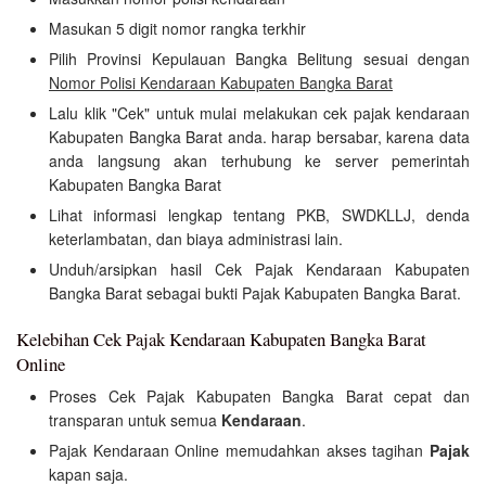
Masukan 5 digit nomor rangka terkhir
Pilih Provinsi Kepulauan Bangka Belitung sesuai dengan
Nomor Polisi Kendaraan Kabupaten Bangka Barat
Lalu klik "Cek" untuk mulai melakukan cek pajak kendaraan
Kabupaten Bangka Barat anda. harap bersabar, karena data
anda langsung akan terhubung ke server pemerintah
Kabupaten Bangka Barat
Lihat informasi lengkap tentang PKB, SWDKLLJ, denda
keterlambatan, dan biaya administrasi lain.
Unduh/arsipkan hasil Cek Pajak Kendaraan Kabupaten
Bangka Barat sebagai bukti Pajak Kabupaten Bangka Barat.
Kelebihan Cek Pajak Kendaraan Kabupaten Bangka Barat
Online
Proses Cek Pajak Kabupaten Bangka Barat cepat dan
transparan untuk semua
Kendaraan
.
Pajak Kendaraan Online memudahkan akses tagihan
Pajak
kapan saja.