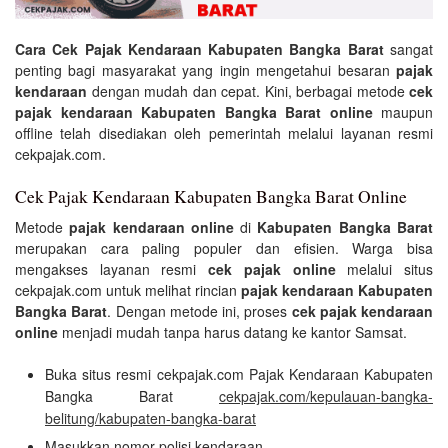
Cara Cek Pajak Kendaraan Kabupaten Bangka Barat
sangat
penting bagi masyarakat yang ingin mengetahui besaran
pajak
kendaraan
dengan mudah dan cepat. Kini, berbagai metode
cek
pajak kendaraan Kabupaten Bangka Barat online
maupun
offline telah disediakan oleh pemerintah melalui layanan resmi
cekpajak.com.
Cek Pajak Kendaraan Kabupaten Bangka Barat Online
Metode
pajak kendaraan online
di
Kabupaten Bangka Barat
merupakan cara paling populer dan efisien. Warga bisa
mengakses layanan resmi
cek pajak online
melalui situs
cekpajak.com untuk melihat rincian
pajak kendaraan Kabupaten
Bangka Barat
. Dengan metode ini, proses
cek pajak kendaraan
online
menjadi mudah tanpa harus datang ke kantor Samsat.
Buka situs resmi cekpajak.com Pajak Kendaraan Kabupaten
Bangka Barat
cekpajak.com/kepulauan-bangka-
belitung/kabupaten-bangka-barat
Masukkan nomor polisi kendaraan