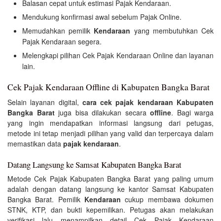
Balasan cepat untuk estimasi Pajak Kendaraan.
Mendukung konfirmasi awal sebelum Pajak Online.
Memudahkan pemilik
Kendaraan
yang membutuhkan Cek
Pajak Kendaraan segera.
Melengkapi pilihan Cek Pajak Kendaraan Online dan layanan
lain.
Cek Pajak Kendaraan Offline di Kabupaten Bangka Barat
Selain layanan digital,
cara cek pajak kendaraan Kabupaten
Bangka Barat
juga bisa dilakukan secara
offline
. Bagi warga
yang ingin mendapatkan informasi langsung dari petugas,
metode ini tetap menjadi pilihan yang valid dan terpercaya dalam
memastikan data
pajak kendaraan
.
Datang Langsung ke Samsat Kabupaten Bangka Barat
Metode Cek Pajak Kabupaten Bangka Barat yang paling umum
adalah dengan datang langsung ke kantor Samsat Kabupaten
Bangka Barat. Pemilik
Kendaraan
cukup membawa dokumen
STNK, KTP, dan bukti kepemilikan. Petugas akan melakukan
verifikasi lalu menampilkan detail Cek Pajak Kendaraan