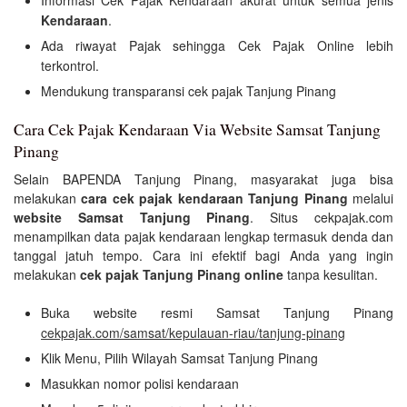
Informasi Cek Pajak Kendaraan akurat untuk semua jenis
Kendaraan
.
Ada riwayat Pajak sehingga Cek Pajak Online lebih
terkontrol.
Mendukung transparansi cek pajak Tanjung Pinang
Cara Cek Pajak Kendaraan Via Website Samsat Tanjung
Pinang
Selain BAPENDA Tanjung Pinang, masyarakat juga bisa
melakukan
cara cek pajak kendaraan Tanjung Pinang
melalui
website Samsat Tanjung Pinang
. Situs cekpajak.com
menampilkan data pajak kendaraan lengkap termasuk denda dan
tanggal jatuh tempo. Cara ini efektif bagi Anda yang ingin
melakukan
cek pajak Tanjung Pinang online
tanpa kesulitan.
Buka website resmi Samsat Tanjung Pinang
cekpajak.com/samsat/kepulauan-riau/tanjung-pinang
Klik Menu, Pilih Wilayah Samsat Tanjung Pinang
Masukkan nomor polisi kendaraan