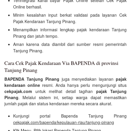
Terintegrasi kanal bayar Pajak Online setelah Cek Pajak
Online berhasil.
Minim kesalahan input berkat validasi pada layanan Cek
Pajak Kendaraan Tanjung Pinang.
Menampilkan informasi lengkap pajak kendaraan Tanjung
Pinang dan jatuh tempo.
Aman karena data diambil dari sumber resmi pemerintah
Tanjung Pinang.
Cara Cek Pajak Kendaraan Via BAPENDA di provinsi
Tanjung Pinang
BAPENDA Tanjung Pinang
juga menyediakan layanan
pajak
kendaraan online
resmi. Anda hanya perlu mengunjungi situs
cekpajak.com
untuk melihat detail tagihan
pajak Tanjung
Pinang
. Melalui sistem ini, setiap warga dapat memastikan
jumlah pajak dan status kendaraan mereka secara akurat.
Kunjungi portal Bapenda Tanjung Pinang
cekpajak.com/bapenda/kepulauan-riau/tanjung-pinang
Klik Menu, Pilih lokasi Bapenda Tanjung Pinang