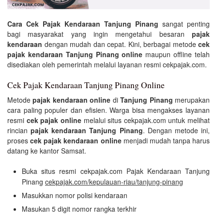
Cara Cek Pajak Kendaraan Tanjung Pinang
sangat penting
bagi masyarakat yang ingin mengetahui besaran
pajak
kendaraan
dengan mudah dan cepat. Kini, berbagai metode
cek
pajak kendaraan Tanjung Pinang online
maupun offline telah
disediakan oleh pemerintah melalui layanan resmi cekpajak.com.
Cek Pajak Kendaraan Tanjung Pinang Online
Metode
pajak kendaraan online
di
Tanjung Pinang
merupakan
cara paling populer dan efisien. Warga bisa mengakses layanan
resmi
cek pajak online
melalui situs cekpajak.com untuk melihat
rincian
pajak kendaraan Tanjung Pinang
. Dengan metode ini,
proses
cek pajak kendaraan online
menjadi mudah tanpa harus
datang ke kantor Samsat.
Buka situs resmi cekpajak.com Pajak Kendaraan Tanjung
Pinang
cekpajak.com/kepulauan-riau/tanjung-pinang
Masukkan nomor polisi kendaraan
Masukan 5 digit nomor rangka terkhir