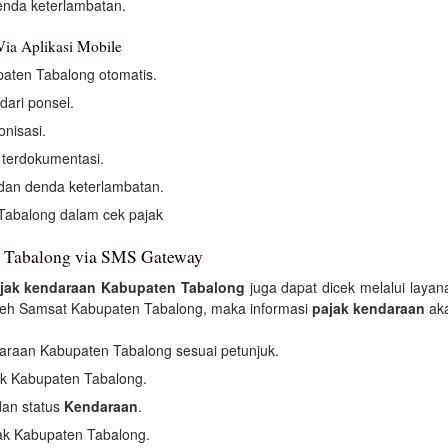
enda keterlambatan.
ia Aplikasi Mobile
paten Tabalong otomatis.
dari ponsel.
nisasi.
 terdokumentasi.
dan denda keterlambatan.
abalong dalam cek pajak
n Tabalong via SMS Gateway
jak kendaraan Kabupaten Tabalong
juga dapat dicek melalui laya
oleh Samsat Kabupaten Tabalong, maka informasi
pajak kendaraan
aka
araan Kabupaten Tabalong sesuai petunjuk.
k Kabupaten Tabalong.
an status
Kendaraan
.
jak Kabupaten Tabalong.