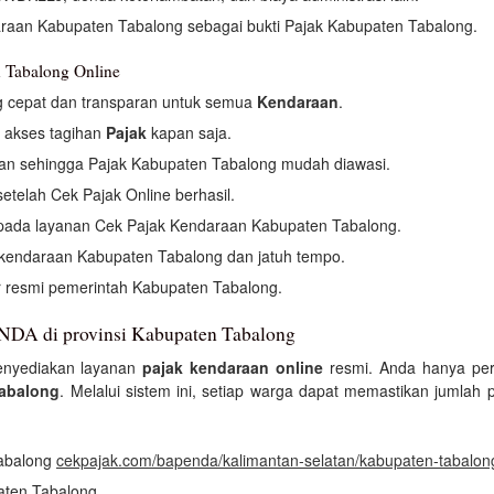
araan Kabupaten Tabalong sebagai bukti Pajak Kabupaten Tabalong.
 Tabalong Online
g cepat dan transparan untuk semua
Kendaraan
.
 akses tagihan
Pajak
kapan saja.
an sehingga Pajak Kabupaten Tabalong mudah diawasi.
setelah Cek Pajak Online berhasil.
i pada layanan Cek Pajak Kendaraan Kabupaten Tabalong.
 kendaraan Kabupaten Tabalong dan jatuh tempo.
r resmi pemerintah Kabupaten Tabalong.
NDA di provinsi Kabupaten Tabalong
nyediakan layanan
pajak kendaraan online
resmi. Anda hanya per
abalong
. Melalui sistem ini, setiap warga dapat memastikan jumlah
Tabalong
cekpajak.com/bapenda/kalimantan-selatan/kabupaten-tabalon
paten Tabalong