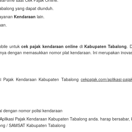
al-time saat Cek Pajak Online.
abalong yang dapat diunduh.
layanan
Kendaraan
lain.
aan.
obile untuk
cek pajak kendaraan online
di
Kabupaten Tabalong
. 
nya dengan memasukkan nomor plat kendaraan. Ini merupakan inova
asi Pajak Kendaraan Kabupaten Tabalong
cekpajak.com/aplikasi-paj
uai dengan nomor polisi kendaraan
n Aplikasi Pajak Kendaraan Kabupaten Tabalong anda. harap bersabar,
ong / SAMSAT Kabupaten Tabalong