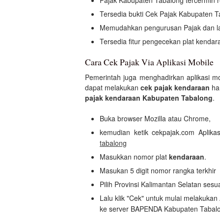
Pajak Kabupaten Tabalong tercermin re
Tersedia bukti Cek Pajak Kabupaten T
Memudahkan pengurusan Pajak dan 
Tersedia fitur pengecekan plat kendar
Cara Cek Pajak Via Aplikasi Mobile
Pemerintah juga menghadirkan aplikasi m
dapat melakukan
cek pajak kendaraan
ha
pajak kendaraan Kabupaten Tabalong
.
Buka browser Mozilla atau Chrome,
kemudian ketik cekpajak.com Aplik
tabalong
Masukkan nomor plat
kendaraan
.
Masukan 5 digit nomor rangka terkhir
Pilih Provinsi Kalimantan Selatan ses
Lalu klik "Cek" untuk mulai melakuka
ke server BAPENDA Kabupaten Tabal