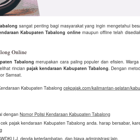
Tabalong
sangat penting bagi masyarakat yang ingin mengetahui be
endaraan Kabupaten Tabalong online
maupun offline telah disedia
long Online
paten Tabalong
merupakan cara paling populer dan efisien. Warg
lihat rincian
pajak kendaraan Kabupaten Tabalong
. Dengan metod
tor Samsat.
 Kendaraan Kabupaten Tabalong
cekpajak.com/kalimantan-selatan/kab
uai dengan
Nomor Polisi Kendaraan Kabupaten Tabalong
an cek pajak kendaraan Kabupaten Tabalong anda. harap bersabar, ka
g
SWDKLLJ, denda keterlambatan, dan biaya administrasi lain.