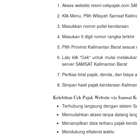
Akses website resmi cekpajak.com S
Klik Menu, Pilih Wilayah Samsat Kalim
Masukkan nomor polisi kendaraan
Masukan 5 digit nomor rangka terkhir
Pilih Provinsi Kalimantan Barat sesua
Lalu klik "Cek" untuk mulai melakuk
server SAMSAT Kalimantan Barat
Periksa total pajak, denda, dan biaya a
Simpan hasil pajak kendaraan Kaliman
Kelebihan Cek Pajak Website via Samsat K
Terhubung langsung dengan sistem Sa
Memudahkan akses tanpa datang lan
Menampilkan data terbaru pajak kend
Mendukung efisiensi waktu