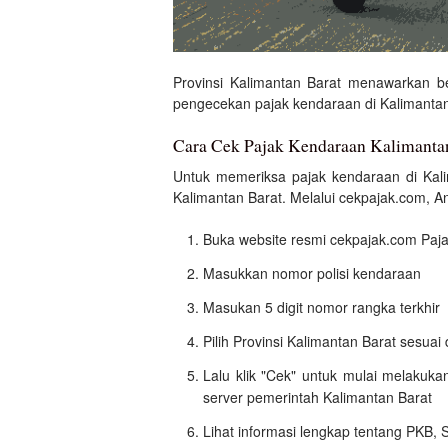
Provinsi Kalimantan Barat menawarkan b
pengecekan pajak kendaraan di Kalimantan
Cara Cek Pajak Kendaraan Kalimantan
Untuk memeriksa pajak kendaraan di Kali
Kalimantan Barat. Melalui cekpajak.com, 
Buka website resmi cekpajak.com Paj
Masukkan nomor polisi kendaraan
Masukan 5 digit nomor rangka terkhir
Pilih Provinsi Kalimantan Barat sesua
Lalu klik "Cek" untuk mulai melakuk
server pemerintah Kalimantan Barat
Lihat informasi lengkap tentang PKB, 