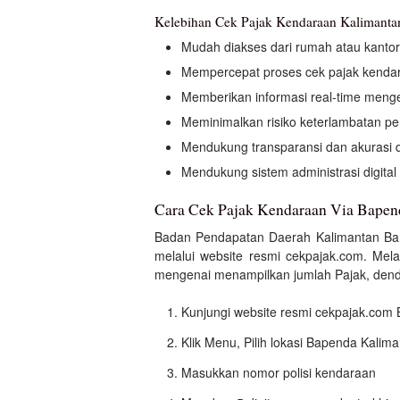
Kelebihan Cek Pajak Kendaraan Kalimantan
Mudah diakses dari rumah atau kantor
Mempercepat proses cek pajak kendar
Memberikan informasi real-time menge
Meminimalkan risiko keterlambatan p
Mendukung transparansi dan akurasi 
Mendukung sistem administrasi digital
Cara Cek Pajak Kendaraan Via Bapend
Badan Pendapatan Daerah Kalimantan Bara
melalui website resmi cekpajak.com. Mel
mengenai menampilkan jumlah Pajak, denda
Kunjungi website resmi cekpajak.com
Klik Menu, Pilih lokasi Bapenda Kalim
Masukkan nomor polisi kendaraan