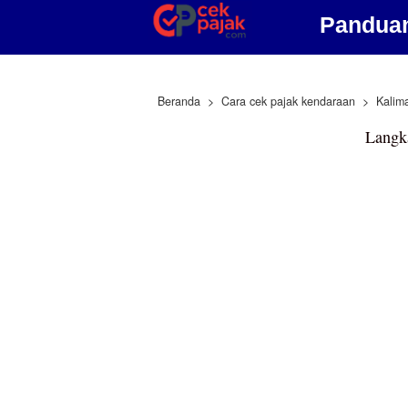
Panduan
Beranda
Cara cek pajak kendaraan
Kalim
Langka