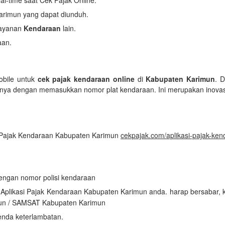
l-time saat Cek Pajak Online.
arimun yang dapat diunduh.
layanan
Kendaraan
lain.
aan.
obile untuk
cek pajak kendaraan online
di
Kabupaten Karimun
. 
nya dengan memasukkan nomor plat kendaraan. Ini merupakan inova
i Pajak Kendaraan Kabupaten Karimun
cekpajak.com/aplikasi-pajak-ke
dengan nomor polisi kendaraan
n Aplikasi Pajak Kendaraan Kabupaten Karimun anda. harap bersabar,
un / SAMSAT Kabupaten Karimun
enda keterlambatan.