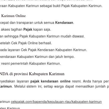
araan Kabupaten Karimun sebagai bukti Pajak Kabupaten Karimun.
n Karimun Online
 cepat dan transparan untuk semua
Kendaraan
.
 akses tagihan
Pajak
kapan saja.
an sehingga Pajak Kabupaten Karimun mudah diawasi.
setelah Cek Pajak Online berhasil.
i pada layanan Cek Pajak Kendaraan Kabupaten Karimun.
 kendaraan Kabupaten Karimun dan jatuh tempo.
r resmi pemerintah Kabupaten Karimun.
NDA di provinsi Kabupaten Karimun
nyediakan layanan
pajak kendaraan online
resmi. Anda hanya per
Karimun
. Melalui sistem ini, setiap warga dapat memastikan jumlah
Karimun
cekpajak.com/bapenda/kepulauan-riau/kabupaten-karimun
paten Karimun