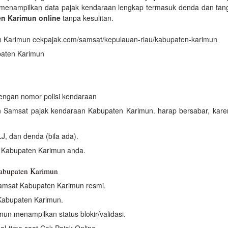
 menampilkan data pajak kendaraan lengkap termasuk denda dan tangga
en Karimun online
tanpa kesulitan.
n Karimun
cekpajak.com/samsat/kepulauan-riau/kabupaten-karimun
paten Karimun
dengan nomor polisi kendaraan
an Samsat pajak kendaraan Kabupaten Karimun. harap bersabar, kar
J, dan denda (bila ada).
 Kabupaten Karimun anda.
Kabupaten Karimun
amsat Kabupaten Karimun resmi.
Kabupaten Karimun.
n menampilkan status blokir/validasi.