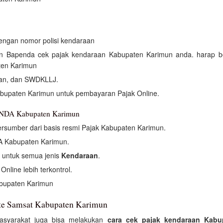
dengan nomor polisi kendaraan
kan Bapenda cek pajak kendaraan Kabupaten Karimun anda. harap b
ten Karimun
atan, dan SWDKLLJ.
bupaten Karimun untuk pembayaran Pajak Online.
ENDA Kabupaten Karimun
rsumber dari basis resmi Pajak Kabupaten Karimun.
A Kabupaten Karimun.
t untuk semua jenis
Kendaraan
.
nline lebih terkontrol.
abupaten Karimun
te Samsat Kabupaten Karimun
asyarakat juga bisa melakukan
cara cek pajak kendaraan Kabu