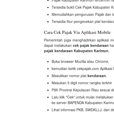
Pajak Kabupaten Karimun tercermin rea
Tersedia bukti Cek Pajak Kabupaten K
Memudahkan pengurusan Pajak dan 
Tersedia fitur pengecekan plat kendar
Cara Cek Pajak Via Aplikasi Mobile
Pemerintah juga menghadirkan aplikasi m
dapat melakukan
cek pajak kendaraan
ha
pajak kendaraan Kabupaten Karimun
.
Buka browser Mozilla atau Chrome,
kemudian ketik cekpajak.com Aplikas
Masukkan nomor plat
kendaraan
.
Masukan 5 digit nomor rangka terkhir
Pilih Provinsi Kepulauan Riau sesuai 
Lalu klik "Cek" untuk mulai melakuka
ke server BAPENDA Kabupaten Karim
Lihat informasi PKB, SWDKLLJ, dan d