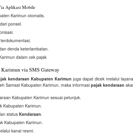
ia Aplikasi Mobile
paten Karimun otomatis.
dari ponsel.
nisasi.
 terdokumentasi.
dan denda keterlambatan.
arimun dalam cek pajak
n Karimun via SMS Gateway
ajak kendaraan Kabupaten Karimun
juga dapat dicek melalui laya
oleh Samsat Kabupaten Karimun, maka informasi
pajak kendaraan
akan
araan Kabupaten Karimun sesuai petunjuk.
ak Kabupaten Karimun.
an status
Kendaraan
.
jak Kabupaten Karimun.
lalui kanal resmi.