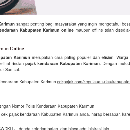
Karimun
sangat penting bagi masyarakat yang ingin mengetahui be
kendaraan Kabupaten Karimun online
maupun offline telah disedia
imun Online
paten Karimun
merupakan cara paling populer dan efisien. Warg
elihat rincian
pajak kendaraan Kabupaten Karimun
. Dengan metod
tor Samsat.
k Kendaraan Kabupaten Karimun
cekpajak.com/kepulauan-riau/kabupate
 dengan
Nomor Polisi Kendaraan Kabupaten Karimun
an cek pajak kendaraan Kabupaten Karimun anda. harap bersabar, ka
n
SWDKLLJ, denda keterlambatan, dan biaya administrasi lain.