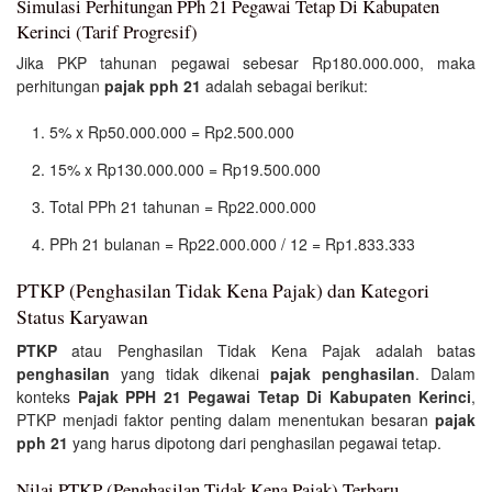
Simulasi Perhitungan PPh 21 Pegawai Tetap Di Kabupaten
Kerinci (Tarif Progresif)
Jika PKP tahunan pegawai sebesar Rp180.000.000, maka
perhitungan
pajak pph 21
adalah sebagai berikut:
5% x Rp50.000.000 = Rp2.500.000
15% x Rp130.000.000 = Rp19.500.000
Total PPh 21 tahunan = Rp22.000.000
PPh 21 bulanan = Rp22.000.000 / 12 = Rp1.833.333
PTKP (Penghasilan Tidak Kena Pajak) dan Kategori
Status Karyawan
PTKP
atau Penghasilan Tidak Kena Pajak adalah batas
penghasilan
yang tidak dikenai
pajak penghasilan
. Dalam
konteks
Pajak PPH 21 Pegawai Tetap Di Kabupaten Kerinci
,
PTKP menjadi faktor penting dalam menentukan besaran
pajak
pph 21
yang harus dipotong dari penghasilan pegawai tetap.
Nilai PTKP (Penghasilan Tidak Kena Pajak) Terbaru