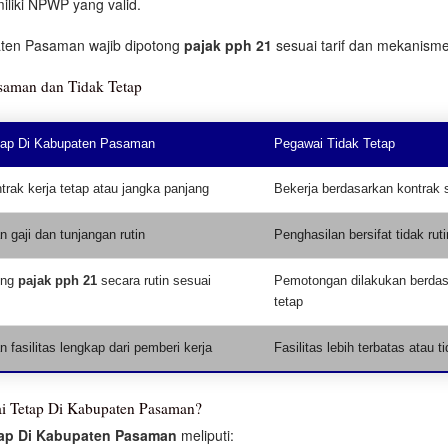
iliki NPWP yang valid.
aten Pasaman wajib dipotong
pajak pph 21
sesuai tarif dan mekanisme
saman dan Tidak Tetap
tap Di Kabupaten Pasaman
Pegawai Tidak Tetap
trak kerja tetap atau jangka panjang
Bekerja berdasarkan kontrak 
 gaji dan tunjangan rutin
Penghasilan bersifat tidak ruti
ong
pajak pph 21
secara rutin sesuai
Pemotongan dilakukan berdas
tetap
fasilitas lengkap dari pemberi kerja
Fasilitas lebih terbatas atau t
i Tetap Di Kabupaten Pasaman?
tap Di Kabupaten Pasaman
meliputi: