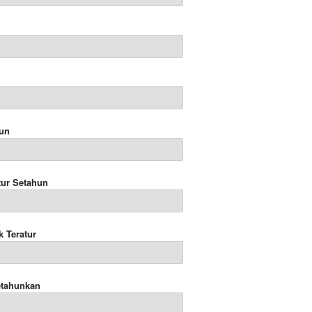
hun
tur Setahun
k Teratur
etahunkan