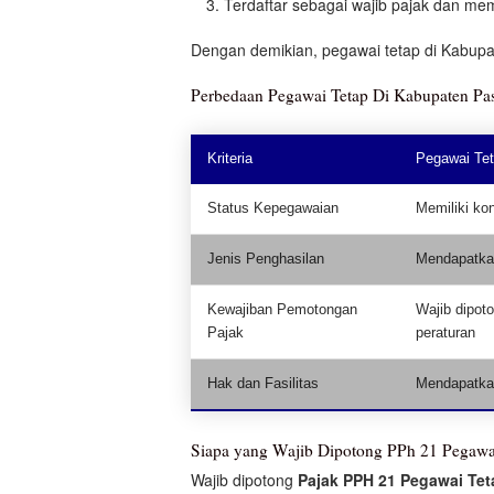
Terdaftar sebagai wajib pajak dan mem
Dengan demikian, pegawai tetap di Kabup
Perbedaan Pegawai Tetap Di Kabupaten Pa
Kriteria
Pegawai Te
Status Kepegawaian
Memiliki kon
Jenis Penghasilan
Mendapatkan
Kewajiban Pemotongan
Wajib dipot
Pajak
peraturan
Hak dan Fasilitas
Mendapatkan 
Siapa yang Wajib Dipotong PPh 21 Pegawa
Wajib dipotong
Pajak PPH 21 Pegawai Te