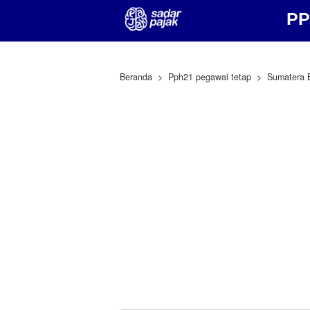
PP
Beranda
Pph21 pegawai tetap
Sumatera 