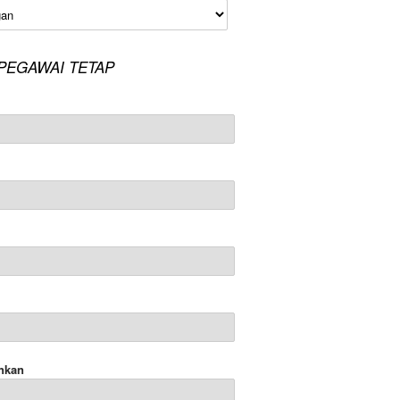
an
PEGAWAI TETAP
nkan