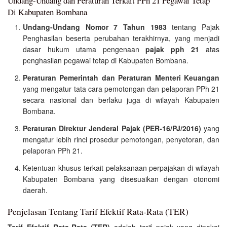
Undang-Undang dan Peraturan Terkait PPh 21 Pegawai Tetap
Di Kabupaten Bombana
Undang-Undang Nomor 7 Tahun 1983
tentang Pajak
Penghasilan beserta perubahan terakhirnya, yang menjadi
dasar hukum utama pengenaan
pajak pph 21
atas
penghasilan pegawai tetap di Kabupaten Bombana.
Peraturan Pemerintah dan Peraturan Menteri Keuangan
yang mengatur tata cara pemotongan dan pelaporan PPh 21
secara nasional dan berlaku juga di wilayah Kabupaten
Bombana.
Peraturan Direktur Jenderal Pajak (PER-16/PJ/2016)
yang
mengatur lebih rinci prosedur pemotongan, penyetoran, dan
pelaporan PPh 21.
Ketentuan khusus terkait pelaksanaan perpajakan di wilayah
Kabupaten Bombana yang disesuaikan dengan otonomi
daerah.
Penjelasan Tentang Tarif Efektif Rata-Rata (TER)
Tarif Efektif Rata-Rata (TER)
adalah tarif pajak yang dipakai