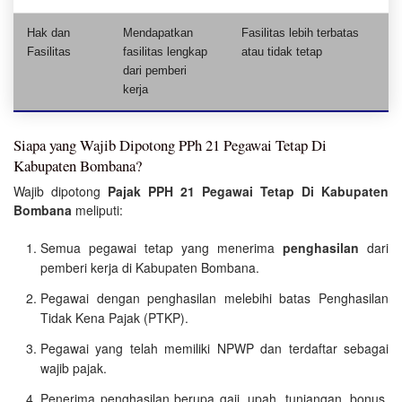
Hak dan
Mendapatkan
Fasilitas lebih terbatas
Fasilitas
fasilitas lengkap
atau tidak tetap
dari pemberi
kerja
Siapa yang Wajib Dipotong PPh 21 Pegawai Tetap Di
Kabupaten Bombana?
Wajib dipotong
Pajak PPH 21 Pegawai Tetap Di Kabupaten
Bombana
meliputi:
Semua pegawai tetap yang menerima
penghasilan
dari
pemberi kerja di Kabupaten Bombana.
Pegawai dengan penghasilan melebihi batas Penghasilan
Tidak Kena Pajak (PTKP).
Pegawai yang telah memiliki NPWP dan terdaftar sebagai
wajib pajak.
Penerima penghasilan berupa gaji, upah, tunjangan, bonus,