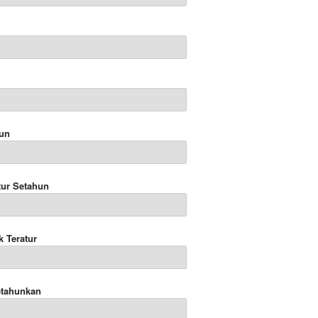
hun
tur Setahun
k Teratur
etahunkan