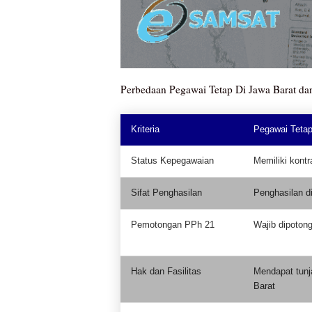
Perbedaan Pegawai Tetap Di Jawa Barat da
Kriteria
Pegawai Tetap
Status Kepegawaian
Memiliki kontr
Sifat Penghasilan
Penghasilan di
Pemotongan PPh 21
Wajib dipoton
Hak dan Fasilitas
Mendapat tunja
Barat