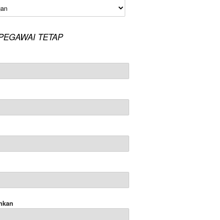
an
PEGAWAI TETAP
nkan