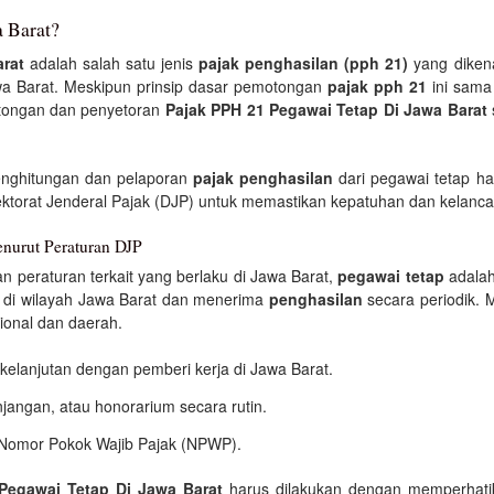
a Barat?
rat
adalah salah satu jenis
pajak penghasilan (pph 21)
yang diken
awa Barat. Meskipun prinsip dasar pemotongan
pajak pph 21
ini sama 
tongan dan penyetoran
Pajak PPH 21 Pegawai Tetap Di Jawa Barat
enghitungan dan pelaporan
pajak penghasilan
dari pegawai tetap h
ektorat Jenderal Pajak (DJP) untuk memastikan kepatuhan dan kelanca
enurut Peraturan DJP
n peraturan terkait yang berlaku di Jawa Barat,
pegawai tetap
adalah
n di wilayah Jawa Barat dan menerima
penghasilan
secara periodik. 
ional dan daerah.
erkelanjutan dengan pemberi kerja di Jawa Barat.
jangan, atau honorarium secara rutin.
n Nomor Pokok Wajib Pajak (NPWP).
Pegawai Tetap Di Jawa Barat
harus dilakukan dengan memperhati