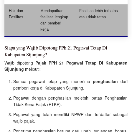
Hak dan
Mendapatkan
Fasilitas lebih terbatas
Fasilitas
fasilitas lengkap
atau tidak tetap
dari pemberi
kerja
Siapa yang Wajib Dipotong PPh 21 Pegawai Tetap Di
Kabupaten Sijunjung?
Wajib dipotong
Pajak PPH 21 Pegawai Tetap Di Kabupaten
Sijunjung
meliputi:
Semua pegawai tetap yang menerima
penghasilan
dari
pemberi kerja di Kabupaten Sijunjung.
Pegawai dengan penghasilan melebihi batas Penghasilan
Tidak Kena Pajak (PTKP).
Pegawai yang telah memiliki NPWP dan terdaftar sebagai
wajib pajak.
Penerima penghasilan berupa gaji, upah, tunjangan, bonus,