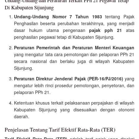
Undang-Undang dan Peraturan Terkait PPh 21 Pegawai Tetap
Di Kabupaten Sijunjung
Undang-Undang Nomor 7 Tahun 1983
tentang Pajak
Penghasilan beserta perubahan terakhirnya, yang menjadi
dasar hukum utama pengenaan
pajak pph 21
atas
penghasilan pegawai tetap di Kabupaten Sijunjung.
Peraturan Pemerintah dan Peraturan Menteri Keuangan
yang mengatur tata cara pemotongan dan pelaporan PPh 21
secara nasional dan berlaku juga di wilayah Kabupaten
Sijunjung.
Peraturan Direktur Jenderal Pajak (PER-16/PJ/2016)
yang
mengatur lebih rinci prosedur pemotongan, penyetoran, dan
pelaporan PPh 21.
Ketentuan khusus terkait pelaksanaan perpajakan di wilayah
Kabupaten Sijunjung yang disesuaikan dengan otonomi
daerah.
Penjelasan Tentang Tarif Efektif Rata-Rata (TER)
Tarif Efektif Rata-Rata (TER)
adalah tarif pajak yang dipakai