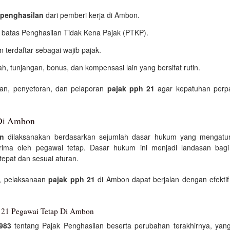
penghasilan
dari pemberi kerja di Ambon.
 batas Penghasilan Tidak Kena Pajak (PTKP).
terdaftar sebagai wajib pajak.
h, tunjangan, bonus, dan kompensasi lain yang bersifat rutin.
an, penyetoran, dan pelaporan
pajak pph 21
agar kepatuhan perpa
 Di Ambon
n
dilaksanakan berdasarkan sejumlah dasar hukum yang mengatur
rima oleh pegawai tetap. Dasar hukum ini menjadi landasan bagi
epat dan sesuai aturan.
, pelaksanaan
pajak pph 21
di Ambon dapat berjalan dengan efekti
 21 Pegawai Tetap Di Ambon
983
tentang Pajak Penghasilan beserta perubahan terakhirnya, y