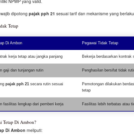
iliki NPWP yang valid.
wajib dipotong
pajak pph 21
sesuai tarif dan mekanisme yang berlaku
dak Tetap
tap Di Ambon
Pegawai Tidak Tetap
trak kerja tetap atau jangka panjang
Bekerja berdasarkan kontrak 
 gaji dan tunjangan rutin
Penghasilan bersifat tidak ruti
ong
pajak pph 21
secara rutin sesuai
Pemotongan dilakukan berdas
tetap
fasilitas lengkap dari pemberi kerja
Fasilitas lebih terbatas atau t
ai Tetap Di Ambon?
tap Di Ambon
meliputi: