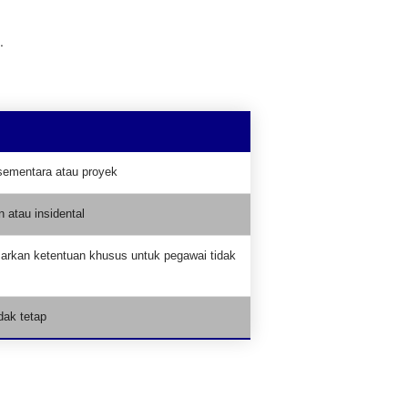
.
sementara atau proyek
n atau insidental
arkan ketentuan khusus untuk pegawai tidak
idak tetap