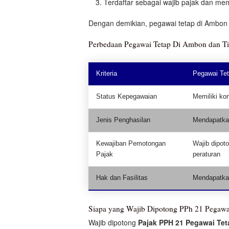
Terdaftar sebagai wajib pajak dan mem
Dengan demikian, pegawai tetap di Ambon 
Perbedaan Pegawai Tetap Di Ambon dan Ti
Kriteria
Pegawai Te
Status Kepegawaian
Memiliki kon
Jenis Penghasilan
Mendapatkan
Kewajiban Pemotongan
Wajib dipot
Pajak
peraturan
Hak dan Fasilitas
Mendapatkan 
Siapa yang Wajib Dipotong PPh 21 Pegaw
Wajib dipotong
Pajak PPH 21 Pegawai Te