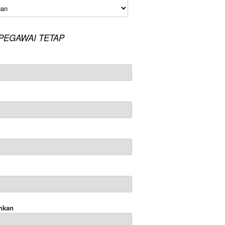
an
PEGAWAI TETAP
nkan