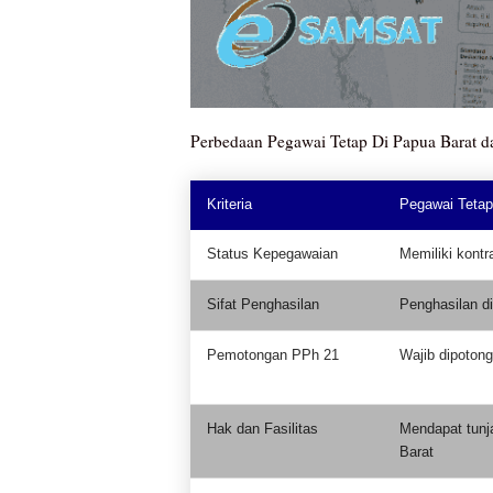
Perbedaan Pegawai Tetap Di Papua Barat d
Kriteria
Pegawai Tetap
Status Kepegawaian
Memiliki kontr
Sifat Penghasilan
Penghasilan di
Pemotongan PPh 21
Wajib dipoton
Hak dan Fasilitas
Mendapat tunja
Barat