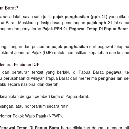
ua Barat?
arat
adalah salah satu jenis
pajak penghasilan (pph 21)
yang diken
pua Barat. Meskipun prinsip dasar pemotongan
pajak pph 21
ini sama
tongan dan penyetoran
Pajak PPH 21 Pegawai Tetap Di Papua Barat
enghitungan dan pelaporan
pajak penghasilan
dari pegawai tetap h
rektorat Jenderal Pajak (DJP) untuk memastikan kepatuhan dan kelanc
Menurut Peraturan DJP
) dan peraturan terkait yang berlaku di Papua Barat,
pegawai te
tau perusahaan di wilayah Papua Barat dan menerima
penghasilan
sec
aku secara nasional dan daerah.
erkelanjutan dengan pemberi kerja di Papua Barat.
jangan, atau honorarium secara rutin.
n Nomor Pokok Wajib Pajak (NPWP).
Pegawai Tetap Di Papua Barat
harus dilakukan dengan memperhati