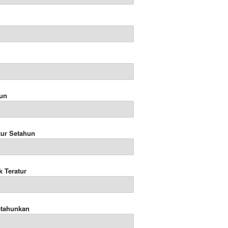
hun
tur Setahun
k Teratur
etahunkan