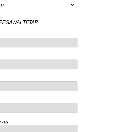
an
PEGAWAI TETAP
nkan