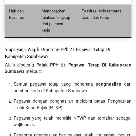
Hak dan
Mendapatkan
Fasilitas lebih terbatas
Fasilitas
fasilitas lengkap
atau tidak tetap
dari pemberi
kerja
Siapa yang Wajib Dipotong PPh 21 Pegawai Tetap Di
Kabupaten Sumbawa?
Wajib dipotong
Pajak PPH 21 Pegawai Tetap Di Kabupaten
Sumbawa
meliputi:
Semua pegawai tetap yang menerima
penghasilan
dari
pemberi kerja di Kabupaten Sumbawa.
Pegawai dengan penghasilan melebihi batas Penghasilan
Tidak Kena Pajak (PTKP).
Pegawai yang telah memiliki NPWP dan terdaftar sebagai
wajib pajak.
Penerima penghasilan berupa gaji, upah, tunjangan, bonus,