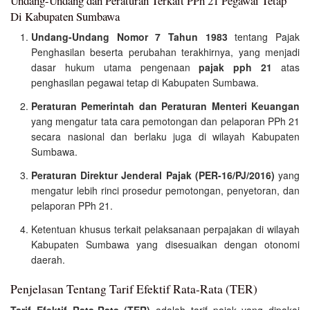
Undang-Undang dan Peraturan Terkait PPh 21 Pegawai Tetap
Di Kabupaten Sumbawa
Undang-Undang Nomor 7 Tahun 1983
tentang Pajak
Penghasilan beserta perubahan terakhirnya, yang menjadi
dasar hukum utama pengenaan
pajak pph 21
atas
penghasilan pegawai tetap di Kabupaten Sumbawa.
Peraturan Pemerintah dan Peraturan Menteri Keuangan
yang mengatur tata cara pemotongan dan pelaporan PPh 21
secara nasional dan berlaku juga di wilayah Kabupaten
Sumbawa.
Peraturan Direktur Jenderal Pajak (PER-16/PJ/2016)
yang
mengatur lebih rinci prosedur pemotongan, penyetoran, dan
pelaporan PPh 21.
Ketentuan khusus terkait pelaksanaan perpajakan di wilayah
Kabupaten Sumbawa yang disesuaikan dengan otonomi
daerah.
Penjelasan Tentang Tarif Efektif Rata-Rata (TER)
Tarif Efektif Rata-Rata (TER)
adalah tarif pajak yang dipakai