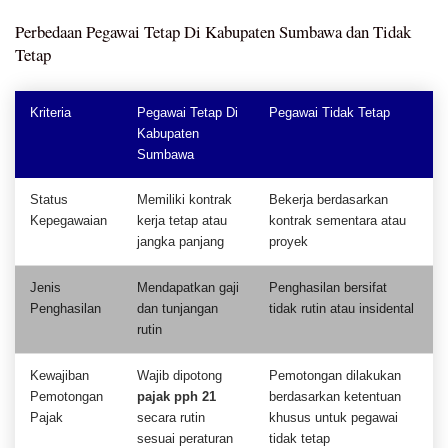
Perbedaan Pegawai Tetap Di Kabupaten Sumbawa dan Tidak
Tetap
Kriteria
Pegawai Tetap Di
Pegawai Tidak Tetap
Kabupaten
Sumbawa
Status
Memiliki kontrak
Bekerja berdasarkan
Kepegawaian
kerja tetap atau
kontrak sementara atau
jangka panjang
proyek
Jenis
Mendapatkan gaji
Penghasilan bersifat
Penghasilan
dan tunjangan
tidak rutin atau insidental
rutin
Kewajiban
Wajib dipotong
Pemotongan dilakukan
Pemotongan
pajak pph 21
berdasarkan ketentuan
Pajak
secara rutin
khusus untuk pegawai
sesuai peraturan
tidak tetap