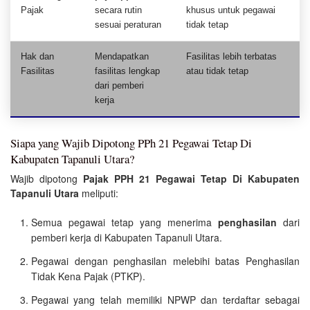
Pajak
secara rutin
khusus untuk pegawai
sesuai peraturan
tidak tetap
Hak dan
Mendapatkan
Fasilitas lebih terbatas
Fasilitas
fasilitas lengkap
atau tidak tetap
dari pemberi
kerja
Siapa yang Wajib Dipotong PPh 21 Pegawai Tetap Di
Kabupaten Tapanuli Utara?
Wajib dipotong
Pajak PPH 21 Pegawai Tetap Di Kabupaten
Tapanuli Utara
meliputi:
Semua pegawai tetap yang menerima
penghasilan
dari
pemberi kerja di Kabupaten Tapanuli Utara.
Pegawai dengan penghasilan melebihi batas Penghasilan
Tidak Kena Pajak (PTKP).
Pegawai yang telah memiliki NPWP dan terdaftar sebagai