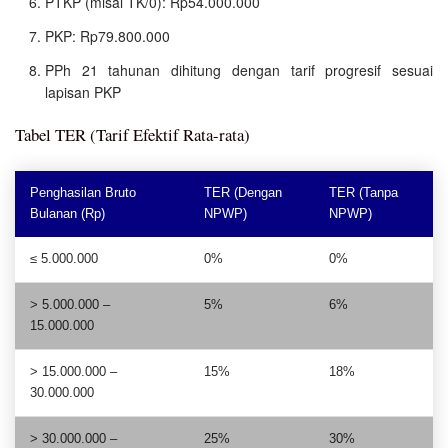
PTKP (misal TK/0): Rp54.000.000
PKP: Rp79.800.000
PPh 21 tahunan dihitung dengan tarif progresif sesuai
lapisan PKP
Tabel TER (Tarif Efektif Rata-rata)
Penghasilan Bruto
TER (Dengan
TER (Tanpa
Bulanan (Rp)
NPWP)
NPWP)
≤ 5.000.000
0%
0%
> 5.000.000 –
5%
6%
15.000.000
> 15.000.000 –
15%
18%
30.000.000
> 30.000.000 –
25%
30%