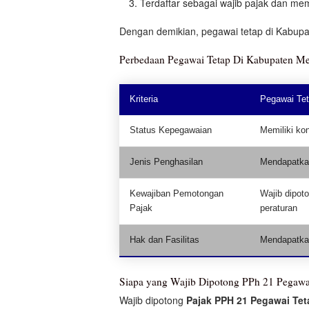
Terdaftar sebagai wajib pajak dan mem
Dengan demikian, pegawai tetap di Kabupa
Perbedaan Pegawai Tetap Di Kabupaten Mes
Kriteria
Pegawai Tet
Status Kepegawaian
Memiliki kon
Jenis Penghasilan
Mendapatkan
Kewajiban Pemotongan
Wajib dipot
Pajak
peraturan
Hak dan Fasilitas
Mendapatkan 
Siapa yang Wajib Dipotong PPh 21 Pegawa
Wajib dipotong
Pajak PPH 21 Pegawai Tet