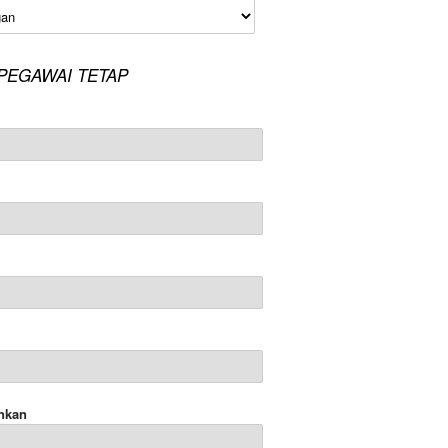
an
PEGAWAI TETAP
nkan