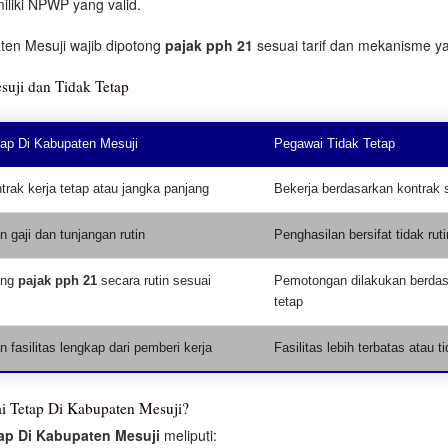
iliki NPWP yang valid.
ten Mesuji wajib dipotong
pajak pph 21
sesuai tarif dan mekanisme ya
uji dan Tidak Tetap
ap Di Kabupaten Mesuji
Pegawai Tidak Tetap
trak kerja tetap atau jangka panjang
Bekerja berdasarkan kontrak 
 gaji dan tunjangan rutin
Penghasilan bersifat tidak ruti
ong
pajak pph 21
secara rutin sesuai
Pemotongan dilakukan berdas
tetap
fasilitas lengkap dari pemberi kerja
Fasilitas lebih terbatas atau t
i Tetap Di Kabupaten Mesuji?
ap Di Kabupaten Mesuji
meliputi: