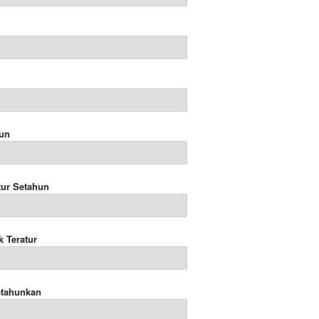
hun
tur Setahun
k Teratur
etahunkan