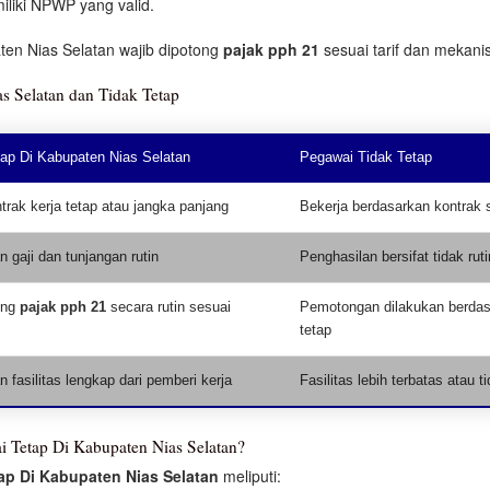
iliki NPWP yang valid.
ten Nias Selatan wajib dipotong
pajak pph 21
sesuai tarif dan mekani
s Selatan dan Tidak Tetap
ap Di Kabupaten Nias Selatan
Pegawai Tidak Tetap
trak kerja tetap atau jangka panjang
Bekerja berdasarkan kontrak 
 gaji dan tunjangan rutin
Penghasilan bersifat tidak ruti
ong
pajak pph 21
secara rutin sesuai
Pemotongan dilakukan berdas
tetap
fasilitas lengkap dari pemberi kerja
Fasilitas lebih terbatas atau t
 Tetap Di Kabupaten Nias Selatan?
ap Di Kabupaten Nias Selatan
meliputi: