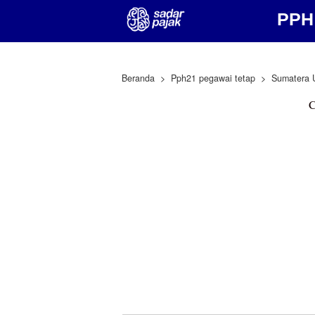
PPH 
Beranda
Pph21 pegawai tetap
Sumatera 
C