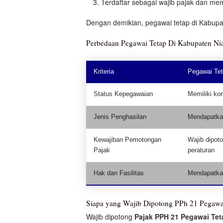
Terdaftar sebagai wajib pajak dan mem
Dengan demikian, pegawai tetap di Kabupa
Perbedaan Pegawai Tetap Di Kabupaten Nia
Kriteria
Pegawai Tet
Status Kepegawaian
Memiliki kon
Jenis Penghasilan
Mendapatkan
Kewajiban Pemotongan
Wajib dipot
Pajak
peraturan
Hak dan Fasilitas
Mendapatkan 
Siapa yang Wajib Dipotong PPh 21 Pegawai
Wajib dipotong
Pajak PPH 21 Pegawai Tet