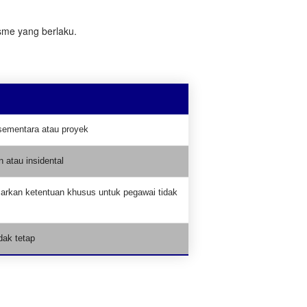
sme yang berlaku.
sementara atau proyek
n atau insidental
arkan ketentuan khusus untuk pegawai tidak
idak tetap