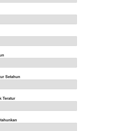
hun
tur Setahun
k Teratur
etahunkan