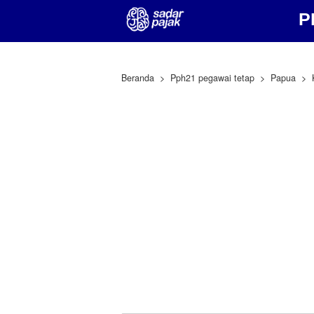
P
Beranda
Pph21 pegawai tetap
Papua