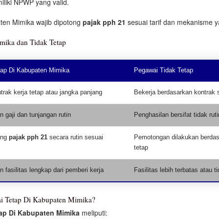
iliki NPWP yang valid.
ten Mimika wajib dipotong
pajak pph 21
sesuai tarif dan mekanisme y
mika dan Tidak Tetap
ap Di Kabupaten Mimika
Pegawai Tidak Tetap
trak kerja tetap atau jangka panjang
Bekerja berdasarkan kontrak 
 gaji dan tunjangan rutin
Penghasilan bersifat tidak ruti
ong
pajak pph 21
secara rutin sesuai
Pemotongan dilakukan berdas
tetap
fasilitas lengkap dari pemberi kerja
Fasilitas lebih terbatas atau t
i Tetap Di Kabupaten Mimika?
ap Di Kabupaten Mimika
meliputi: