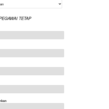
an
PEGAWAI TETAP
nkan