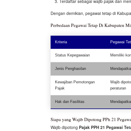
Terdaftar sebagai wajib pajak dan mem
Dengan demikian, pegawai tetap di Kabupa
Perbedaan Pegawai Tetap Di Kabupaten Mi
Kriteria
Pegawai Tet
Status Kepegawaian
Memiliki kon
Jenis Penghasilan
Mendapatkan
Kewajiban Pemotongan
Wajib dipot
Pajak
peraturan
Hak dan Fasilitas
Mendapatkan 
Siapa yang Wajib Dipotong PPh 21 Pegawa
Wajib dipotong
Pajak PPH 21 Pegawai Tet