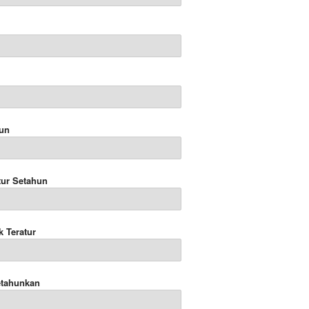
hun
tur Setahun
k Teratur
etahunkan