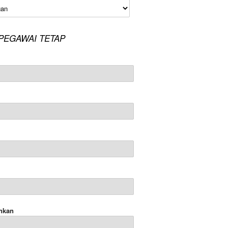
an
PEGAWAI TETAP
nkan