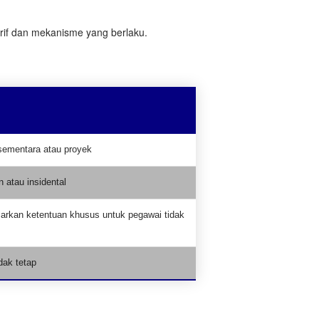
rif dan mekanisme yang berlaku.
sementara atau proyek
n atau insidental
arkan ketentuan khusus untuk pegawai tidak
idak tetap