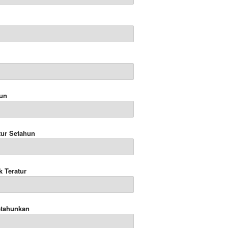
hun
tur Setahun
k Teratur
etahunkan