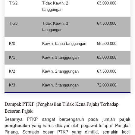
TK/2
Tidak Kawin, 2
63.000.000
tanggungan
TK/3
Tidak Kawin, 3
67.500.000
tanggungan
K/0
Kawin, tanpa tanggungan
58.500.000
K/1
Kawin, 1 tanggungan
63.000.000
K/2
Kawin, 2 tanggungan
67.500.000
K/3
Kawin, 3 tanggungan
72.000.000
Dampak PTKP (Penghasilan Tidak Kena Pajak) Terhadap
Besaran Pajak
Besarnya PTKP sangat berpengaruh pada jumlah
pajak
penghasilan
yang harus dibayar oleh pegawai tetap di Pangkal
Pinang. Semakin besar PTKP yang dimiliki, semakin kecil