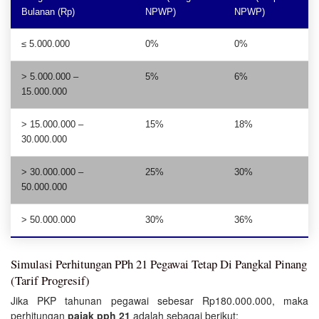
Bulanan (Rp)
NPWP)
NPWP)
≤ 5.000.000
0%
0%
> 5.000.000 –
5%
6%
15.000.000
> 15.000.000 –
15%
18%
30.000.000
> 30.000.000 –
25%
30%
50.000.000
> 50.000.000
30%
36%
Simulasi Perhitungan PPh 21 Pegawai Tetap Di Pangkal Pinang
(Tarif Progresif)
Jika PKP tahunan pegawai sebesar Rp180.000.000, maka
perhitungan
pajak pph 21
adalah sebagai berikut: