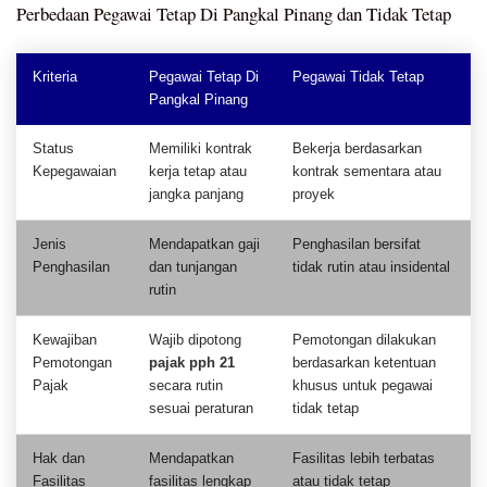
Perbedaan Pegawai Tetap Di Pangkal Pinang dan Tidak Tetap
Kriteria
Pegawai Tetap Di
Pegawai Tidak Tetap
Pangkal Pinang
Status
Memiliki kontrak
Bekerja berdasarkan
Kepegawaian
kerja tetap atau
kontrak sementara atau
jangka panjang
proyek
Jenis
Mendapatkan gaji
Penghasilan bersifat
Penghasilan
dan tunjangan
tidak rutin atau insidental
rutin
Kewajiban
Wajib dipotong
Pemotongan dilakukan
Pemotongan
pajak pph 21
berdasarkan ketentuan
Pajak
secara rutin
khusus untuk pegawai
sesuai peraturan
tidak tetap
Hak dan
Mendapatkan
Fasilitas lebih terbatas
Fasilitas
fasilitas lengkap
atau tidak tetap