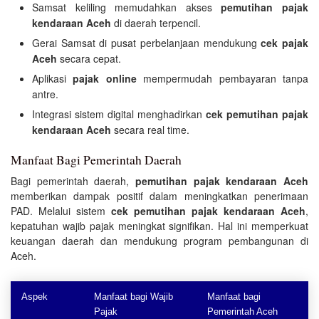
Samsat keliling memudahkan akses
pemutihan pajak
kendaraan Aceh
di daerah terpencil.
Gerai Samsat di pusat perbelanjaan mendukung
cek pajak
Aceh
secara cepat.
Aplikasi
pajak online
mempermudah pembayaran tanpa
antre.
Integrasi sistem digital menghadirkan
cek pemutihan pajak
kendaraan Aceh
secara real time.
Manfaat Bagi Pemerintah Daerah
Bagi pemerintah daerah,
pemutihan pajak kendaraan Aceh
memberikan dampak positif dalam meningkatkan penerimaan
PAD. Melalui sistem
cek pemutihan pajak kendaraan Aceh
,
kepatuhan wajib pajak meningkat signifikan. Hal ini memperkuat
keuangan daerah dan mendukung program pembangunan di
Aceh.
Aspek
Manfaat bagi Wajib
Manfaat bagi
Pajak
Pemerintah Aceh