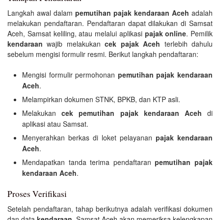
Langkah awal dalam
pemutihan pajak kendaraan Aceh
adalah
melakukan pendaftaran. Pendaftaran dapat dilakukan di Samsat
Aceh, Samsat keliling, atau melalui aplikasi
pajak online
. Pemilik
kendaraan
wajib melakukan
cek pajak Aceh
terlebih dahulu
sebelum mengisi formulir resmi. Berikut langkah pendaftaran:
Mengisi formulir permohonan
pemutihan pajak kendaraan
Aceh
.
Melampirkan dokumen STNK, BPKB, dan KTP asli.
Melakukan
cek pemutihan pajak kendaraan Aceh
di
aplikasi atau Samsat.
Menyerahkan berkas di loket pelayanan
pajak kendaraan
Aceh
.
Mendapatkan tanda terima pendaftaran
pemutihan pajak
kendaraan Aceh
.
Proses Verifikasi
Setelah pendaftaran, tahap berikutnya adalah verifikasi dokumen
dan data
kendaraan
. Samsat Aceh akan memeriksa kelengkapan