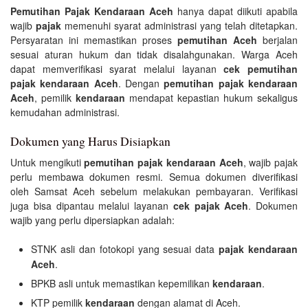
Pemutihan Pajak Kendaraan Aceh
hanya dapat diikuti apabila
wajib
pajak
memenuhi syarat administrasi yang telah ditetapkan.
Persyaratan ini memastikan proses
pemutihan Aceh
berjalan
sesuai aturan hukum dan tidak disalahgunakan. Warga Aceh
dapat memverifikasi syarat melalui layanan
cek pemutihan
pajak kendaraan Aceh
. Dengan
pemutihan pajak kendaraan
Aceh
, pemilik
kendaraan
mendapat kepastian hukum sekaligus
kemudahan administrasi.
Dokumen yang Harus Disiapkan
Untuk mengikuti
pemutihan pajak kendaraan Aceh
, wajib pajak
perlu membawa dokumen resmi. Semua dokumen diverifikasi
oleh Samsat Aceh sebelum melakukan pembayaran. Verifikasi
juga bisa dipantau melalui layanan
cek pajak Aceh
. Dokumen
wajib yang perlu dipersiapkan adalah:
STNK asli dan fotokopi yang sesuai data
pajak kendaraan
Aceh
.
BPKB asli untuk memastikan kepemilikan
kendaraan
.
KTP pemilik
kendaraan
dengan alamat di Aceh.