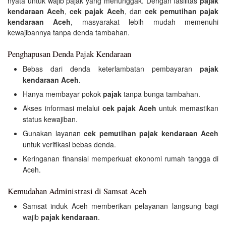
nyata untuk wajib pajak yang menunggak. Dengan fasilitas
pajak
kendaraan Aceh
,
cek pajak Aceh
, dan
cek pemutihan pajak
kendaraan Aceh
, masyarakat lebih mudah memenuhi
kewajibannya tanpa denda tambahan.
Penghapusan Denda Pajak Kendaraan
Bebas dari denda keterlambatan pembayaran
pajak
kendaraan Aceh
.
Hanya membayar pokok
pajak
tanpa bunga tambahan.
Akses informasi melalui
cek pajak Aceh
untuk memastikan
status kewajiban.
Gunakan layanan
cek pemutihan pajak kendaraan Aceh
untuk verifikasi bebas denda.
Keringanan finansial memperkuat ekonomi rumah tangga di
Aceh.
Kemudahan Administrasi di Samsat Aceh
Samsat induk Aceh memberikan pelayanan langsung bagi
wajib
pajak kendaraan
.