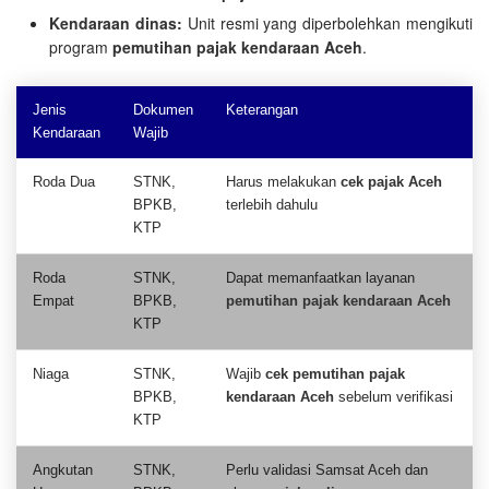
Kendaraan dinas:
Unit resmi yang diperbolehkan mengikuti
program
pemutihan pajak kendaraan Aceh
.
Jenis
Dokumen
Keterangan
Kendaraan
Wajib
Roda Dua
STNK,
Harus melakukan
cek pajak Aceh
BPKB,
terlebih dahulu
KTP
Roda
STNK,
Dapat memanfaatkan layanan
Empat
BPKB,
pemutihan pajak kendaraan Aceh
KTP
Niaga
STNK,
Wajib
cek pemutihan pajak
BPKB,
kendaraan Aceh
sebelum verifikasi
KTP
Angkutan
STNK,
Perlu validasi Samsat Aceh dan