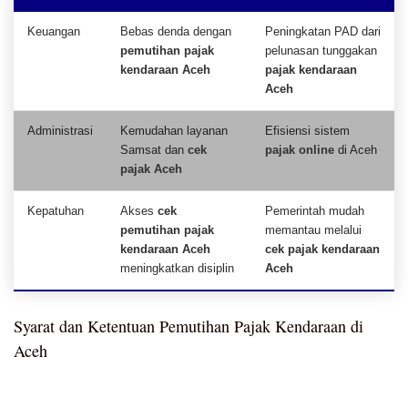
Keuangan
Bebas denda dengan
Peningkatan PAD dari
pemutihan pajak
pelunasan tunggakan
kendaraan Aceh
pajak kendaraan
Aceh
Administrasi
Kemudahan layanan
Efisiensi sistem
Samsat dan
cek
pajak online
di Aceh
pajak Aceh
Kepatuhan
Akses
cek
Pemerintah mudah
pemutihan pajak
memantau melalui
kendaraan Aceh
cek pajak kendaraan
meningkatkan disiplin
Aceh
Syarat dan Ketentuan Pemutihan Pajak Kendaraan di
Aceh