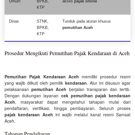
Umum
BPKB,
akses
pajak online
KTP
Dinas
STNK,
Tunduk pada aturan khusus
BPKB,
pemutihan Aceh
KTP
Prosedur Mengikuti Pemutihan Pajak Kendaraan di Aceh
Pemutihan Pajak Kendaraan Aceh
memiliki prosedur resmi
yang wajib diikuti oleh pemilik
kendaraan
. Alur ini disusun agar
pelaksanaan
pemutihan Aceh
berjalan transparan dan tertib.
Dengan dukungan layanan
cek pemutihan pajak kendaraan
Aceh
, masyarakat dapat mengetahui tahapan mulai dari
pendaftaran, verifikasi, hingga pembayaran. Seluruh proses
pajak kendaraan Aceh
ini wajib melalui kanal resmi Samsat
Aceh.
Tahapan Pendaftaran