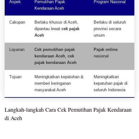
Aspek
Pemutihan Pajak
Program Nasional
Kendaraan Aceh
Cakupan
Berlaku khusus di Aceh,
Berlaku di seluruh
dipantau lewat
cek pajak
provinsi secara
Aceh
umum
Layanan
Cek pemutihan pajak
Pajak online
kendaraan Aceh
,
cek
nasional
pajak kendaraan Aceh
Tujuan
Meningkatkan kepatuhan &
Meningkatkan
memberi keringanan
kepatuhan pajak di
masyarakat Aceh
seluruh Indonesia
Langkah-langkah Cara Cek Pemutihan Pajak Kendaraan
di Aceh