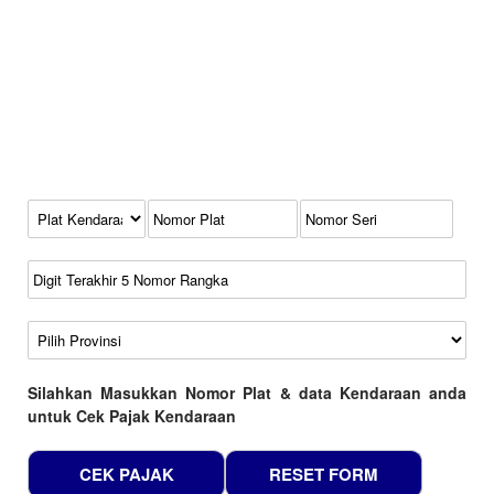
Kode Plat Kendaraan
No Plat
No Seri
No Rangka
Wilayah
Silahkan Masukkan Nomor Plat & data Kendaraan anda
untuk Cek Pajak Kendaraan