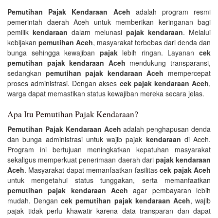
Pemutihan Pajak Kendaraan Aceh
adalah program resmi
pemerintah daerah Aceh untuk memberikan keringanan bagi
pemilik
kendaraan
dalam melunasi
pajak kendaraan
. Melalui
kebijakan
pemutihan Aceh
, masyarakat terbebas dari denda dan
bunga sehingga kewajiban
pajak
lebih ringan. Layanan
cek
pemutihan pajak kendaraan Aceh
mendukung transparansi,
sedangkan
pemutihan pajak kendaraan Aceh
mempercepat
proses administrasi. Dengan akses
cek pajak kendaraan Aceh
,
warga dapat memastikan status kewajiban mereka secara jelas.
Apa Itu Pemutihan Pajak Kendaraan?
Pemutihan Pajak Kendaraan Aceh
adalah penghapusan denda
dan bunga administrasi untuk wajib pajak
kendaraan
di Aceh.
Program ini bertujuan meningkatkan kepatuhan masyarakat
sekaligus memperkuat penerimaan daerah dari
pajak kendaraan
Aceh
. Masyarakat dapat memanfaatkan fasilitas
cek pajak Aceh
untuk mengetahui status tunggakan, serta memanfaatkan
pemutihan pajak kendaraan Aceh
agar pembayaran lebih
mudah. Dengan
cek pemutihan pajak kendaraan Aceh
, wajib
pajak tidak perlu khawatir karena data transparan dan dapat