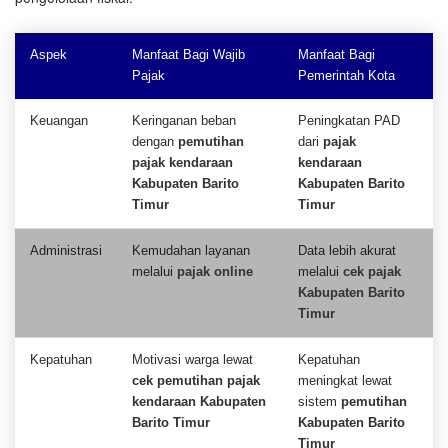
Aspek
Manfaat Bagi Wajib
Manfaat Bagi
Pajak
Pemerintah Kota
Keuangan
Keringanan beban
Peningkatan PAD
dengan
pemutihan
dari
pajak
pajak kendaraan
kendaraan
Kabupaten Barito
Kabupaten Barito
Timur
Timur
Administrasi
Kemudahan layanan
Data lebih akurat
melalui
pajak online
melalui
cek pajak
Kabupaten Barito
Timur
Kepatuhan
Motivasi warga lewat
Kepatuhan
cek pemutihan pajak
meningkat lewat
kendaraan Kabupaten
sistem
pemutihan
Barito Timur
Kabupaten Barito
Timur