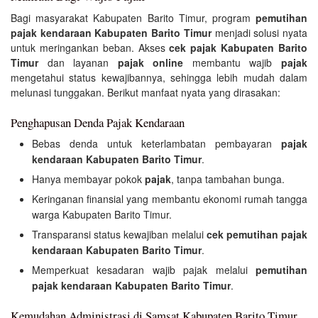
Bagi masyarakat Kabupaten Barito Timur, program
pemutihan
pajak kendaraan Kabupaten Barito Timur
menjadi solusi nyata
untuk meringankan beban. Akses
cek pajak Kabupaten Barito
Timur
dan layanan
pajak online
membantu wajib
pajak
mengetahui status kewajibannya, sehingga lebih mudah dalam
melunasi tunggakan. Berikut manfaat nyata yang dirasakan:
Penghapusan Denda Pajak Kendaraan
Bebas denda untuk keterlambatan pembayaran
pajak
kendaraan Kabupaten Barito Timur
.
Hanya membayar pokok
pajak
, tanpa tambahan bunga.
Keringanan finansial yang membantu ekonomi rumah tangga
warga Kabupaten Barito Timur.
Transparansi status kewajiban melalui
cek pemutihan pajak
kendaraan Kabupaten Barito Timur
.
Memperkuat kesadaran wajib pajak melalui
pemutihan
pajak kendaraan Kabupaten Barito Timur
.
Kemudahan Administrasi di Samsat Kabupaten Barito Timur