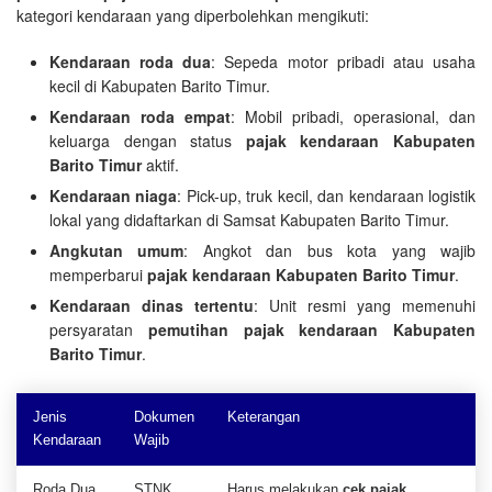
kategori kendaraan yang diperbolehkan mengikuti:
Kendaraan roda dua
: Sepeda motor pribadi atau usaha
kecil di Kabupaten Barito Timur.
Kendaraan roda empat
: Mobil pribadi, operasional, dan
keluarga dengan status
pajak kendaraan Kabupaten
Barito Timur
aktif.
Kendaraan niaga
: Pick-up, truk kecil, dan kendaraan logistik
lokal yang didaftarkan di Samsat Kabupaten Barito Timur.
Angkutan umum
: Angkot dan bus kota yang wajib
memperbarui
pajak kendaraan Kabupaten Barito Timur
.
Kendaraan dinas tertentu
: Unit resmi yang memenuhi
persyaratan
pemutihan pajak kendaraan Kabupaten
Barito Timur
.
Jenis
Dokumen
Keterangan
Kendaraan
Wajib
Roda Dua
STNK,
Harus melakukan
cek pajak