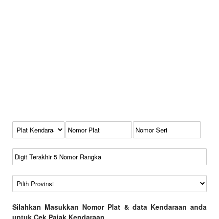
Kode Plat Kendaraan
No Plat
No Seri
No Rangka
Wilayah
Silahkan Masukkan Nomor Plat & data Kendaraan anda
untuk Cek Pajak Kendaraan