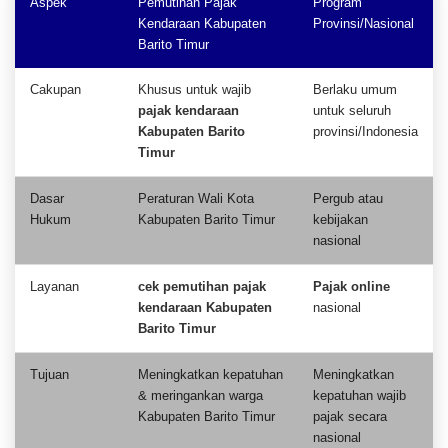
Aspek
Pemutihan Pajak
Program
Kendaraan Kabupaten
Provinsi/Nasional
Barito Timur
Cakupan
Khusus untuk wajib
Berlaku umum
pajak kendaraan
untuk seluruh
Kabupaten Barito
provinsi/Indonesia
Timur
Dasar
Peraturan Wali Kota
Pergub atau
Hukum
Kabupaten Barito Timur
kebijakan
nasional
Layanan
cek pemutihan pajak
Pajak online
kendaraan Kabupaten
nasional
Barito Timur
Tujuan
Meningkatkan kepatuhan
Meningkatkan
& meringankan warga
kepatuhan wajib
Kabupaten Barito Timur
pajak secara
nasional