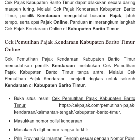
Cek Pajak Kabupaten Barito Timur dapat dilakukan secara daring
maupun luring. Melalui Cek Pajak Kendaraan Kabupaten Barito
Timur, pemilik
Kendaraan
mengetahui besaran
Pajak
, jatuh
tempo, serta opsi
Pajak Online
. Panduan ini merangkum langkah
Cek Pajak Kendaraan Online di
Kabupaten Barito Timur
.
Cek Pemutihan Pajak Kendaraan Kabupaten Barito Timur
Online
Cek Pemutihan Pajak Kendaraan Kabupaten Barito Timur
memudahkan pemilik
Kendaraan
melakukan Cek Pemutihan
Pajak Kabupaten Barito Timur tanpa antre. Melalui Cek
Pemutihan Pajak Kendaraan menjadi ringkas untuk seluruh
Kendaraan
di
Kabupaten Barito Timur
.
Buka situs resmi
Cek Pemutihan Pajak Kabupaten Barito
Timur
https://cekpajak.com/pemutihan-pajak-
kendaraan/kalimantan-tengah/kabupaten-barito-timur.
Masukkan nomor polisi kendaraan
Masukan 5 digit nomor rangka terkhir
Pilih Provinsi Kalimantan Tengah sesuai dengan
Nomor Polisi