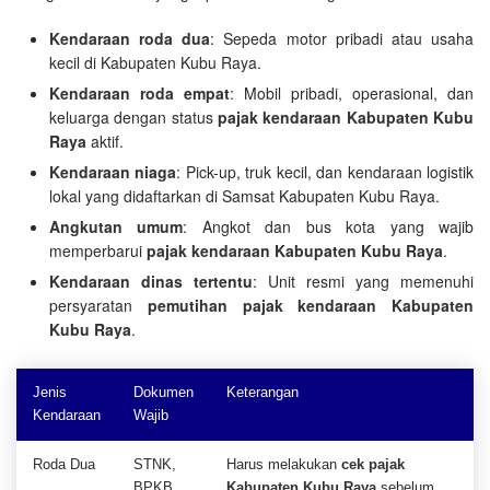
Kendaraan roda dua
: Sepeda motor pribadi atau usaha
kecil di Kabupaten Kubu Raya.
Kendaraan roda empat
: Mobil pribadi, operasional, dan
keluarga dengan status
pajak kendaraan Kabupaten Kubu
Raya
aktif.
Kendaraan niaga
: Pick-up, truk kecil, dan kendaraan logistik
lokal yang didaftarkan di Samsat Kabupaten Kubu Raya.
Angkutan umum
: Angkot dan bus kota yang wajib
memperbarui
pajak kendaraan Kabupaten Kubu Raya
.
Kendaraan dinas tertentu
: Unit resmi yang memenuhi
persyaratan
pemutihan pajak kendaraan Kabupaten
Kubu Raya
.
Jenis
Dokumen
Keterangan
Kendaraan
Wajib
Roda Dua
STNK,
Harus melakukan
cek pajak
BPKB,
Kabupaten Kubu Raya
sebelum