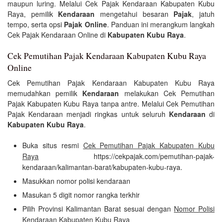
maupun luring. Melalui Cek Pajak Kendaraan Kabupaten Kubu
Raya, pemilik
Kendaraan
mengetahui besaran
Pajak
, jatuh
tempo, serta opsi
Pajak Online
. Panduan ini merangkum langkah
Cek Pajak Kendaraan Online di
Kabupaten Kubu Raya
.
Cek Pemutihan Pajak Kendaraan Kabupaten Kubu Raya
Online
Cek Pemutihan Pajak Kendaraan Kabupaten Kubu Raya
memudahkan pemilik
Kendaraan
melakukan Cek Pemutihan
Pajak Kabupaten Kubu Raya tanpa antre. Melalui Cek Pemutihan
Pajak Kendaraan menjadi ringkas untuk seluruh
Kendaraan
di
Kabupaten Kubu Raya
.
Buka situs resmi
Cek Pemutihan Pajak Kabupaten Kubu
Raya
https://cekpajak.com/pemutihan-pajak-
kendaraan/kalimantan-barat/kabupaten-kubu-raya.
Masukkan nomor polisi kendaraan
Masukan 5 digit nomor rangka terkhir
Pilih Provinsi Kalimantan Barat sesuai dengan
Nomor Polisi
Kendaraan Kabupaten Kubu Raya