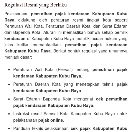
Regulasi Resmi yang Berlaku
Pelaksanaan
pemutihan pajak kendaraan Kabupaten Kubu
Raya
didukung oleh peraturan resmi tingkat kota seperti
Peraturan Wali Kota, Peraturan Daerah Kota, dan Surat Edaran
dari Bapenda Kota. Aturan ini memastikan bahwa setiap pemilik
kendaraan
di Kabupaten Kubu Raya memiliki acuan hukum yang
jelas ketika memanfaatkan
pemutihan pajak kendaraan
Kabupaten Kubu Raya
. Berikut bentuk regulasi yang umumnya
menjadi dasar:
Peraturan Wali Kota (Perwali) tentang
pemutihan pajak
kendaraan Kabupaten Kubu Raya
.
Peraturan Daerah Kota yang menetapkan teknis
pajak
kendaraan Kabupaten Kubu Raya
.
Surat Edaran Bapenda Kota mengenai
cek pemutihan
pajak kendaraan Kabupaten Kubu Raya
.
Instruksi resmi Samsat Kota Kabupaten Kubu Raya untuk
pelaksanaan
pajak online
.
Panduan teknis pelaksanaan
cek pajak Kabupaten Kubu