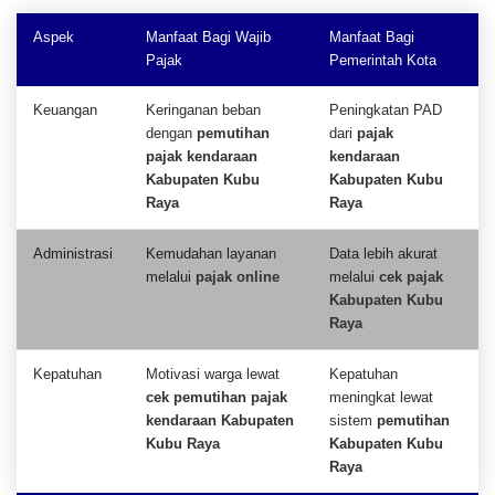
Aspek
Manfaat Bagi Wajib
Manfaat Bagi
Pajak
Pemerintah Kota
Keuangan
Keringanan beban
Peningkatan PAD
dengan
pemutihan
dari
pajak
pajak kendaraan
kendaraan
Kabupaten Kubu
Kabupaten Kubu
Raya
Raya
Administrasi
Kemudahan layanan
Data lebih akurat
melalui
pajak online
melalui
cek pajak
Kabupaten Kubu
Raya
Kepatuhan
Motivasi warga lewat
Kepatuhan
cek pemutihan pajak
meningkat lewat
kendaraan Kabupaten
sistem
pemutihan
Kubu Raya
Kabupaten Kubu
Raya