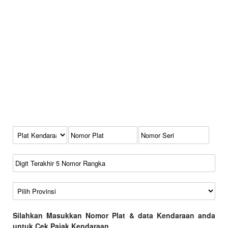
Kode Plat Kendaraan
No Plat
No Seri
No Rangka
Wilayah
Silahkan Masukkan Nomor Plat & data Kendaraan anda
untuk Cek Pajak Kendaraan