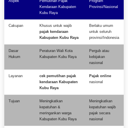
Aspek
Pemutihan Pajak
Program
Kendaraan Kabupaten
Provinsi/Nasional
Kubu Raya
Cakupan
Khusus untuk wajib
Berlaku umum
pajak kendaraan
untuk seluruh
Kabupaten Kubu Raya
provinsi/Indonesia
Dasar
Peraturan Wali Kota
Pergub atau
Hukum
Kabupaten Kubu Raya
kebijakan
nasional
Layanan
cek pemutihan pajak
Pajak online
kendaraan Kabupaten
nasional
Kubu Raya
Tujuan
Meningkatkan
Meningkatkan
kepatuhan &
kepatuhan wajib
meringankan warga
pajak secara
Kabupaten Kubu Raya
nasional