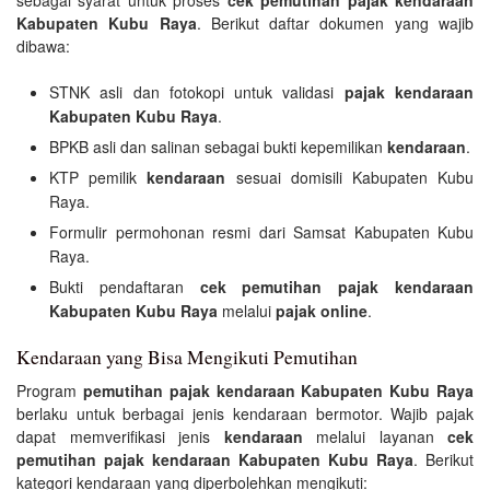
Kabupaten Kubu Raya
. Berikut daftar dokumen yang wajib
dibawa:
STNK asli dan fotokopi untuk validasi
pajak kendaraan
Kabupaten Kubu Raya
.
BPKB asli dan salinan sebagai bukti kepemilikan
kendaraan
.
KTP pemilik
kendaraan
sesuai domisili Kabupaten Kubu
Raya.
Formulir permohonan resmi dari Samsat Kabupaten Kubu
Raya.
Bukti pendaftaran
cek pemutihan pajak kendaraan
Kabupaten Kubu Raya
melalui
pajak online
.
Kendaraan yang Bisa Mengikuti Pemutihan
Program
pemutihan pajak kendaraan Kabupaten Kubu Raya
berlaku untuk berbagai jenis kendaraan bermotor. Wajib pajak
dapat memverifikasi jenis
kendaraan
melalui layanan
cek
pemutihan pajak kendaraan Kabupaten Kubu Raya
. Berikut
kategori kendaraan yang diperbolehkan mengikuti: