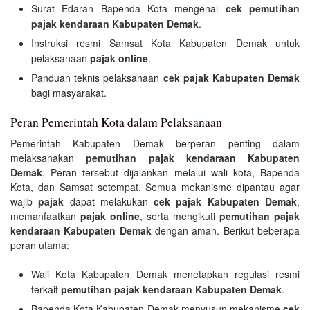
Surat Edaran Bapenda Kota mengenai
cek pemutihan
pajak kendaraan Kabupaten Demak
.
Instruksi resmi Samsat Kota Kabupaten Demak untuk
pelaksanaan
pajak online
.
Panduan teknis pelaksanaan
cek pajak Kabupaten Demak
bagi masyarakat.
Peran Pemerintah Kota dalam Pelaksanaan
Pemerintah Kabupaten Demak berperan penting dalam
melaksanakan
pemutihan pajak kendaraan Kabupaten
Demak
. Peran tersebut dijalankan melalui wali kota, Bapenda
Kota, dan Samsat setempat. Semua mekanisme dipantau agar
wajib
pajak
dapat melakukan
cek pajak Kabupaten Demak
,
memanfaatkan
pajak online
, serta mengikuti
pemutihan pajak
kendaraan Kabupaten Demak
dengan aman. Berikut beberapa
peran utama:
Wali Kota Kabupaten Demak menetapkan regulasi resmi
terkait
pemutihan pajak kendaraan Kabupaten Demak
.
Bapenda Kota Kabupaten Demak menyusun mekanisme
cek