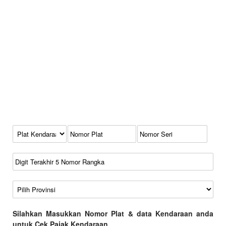
Kode Plat Kendaraan
No Plat
No Seri
No Rangka
Wilayah
Silahkan Masukkan Nomor Plat & data Kendaraan anda
untuk Cek Pajak Kendaraan