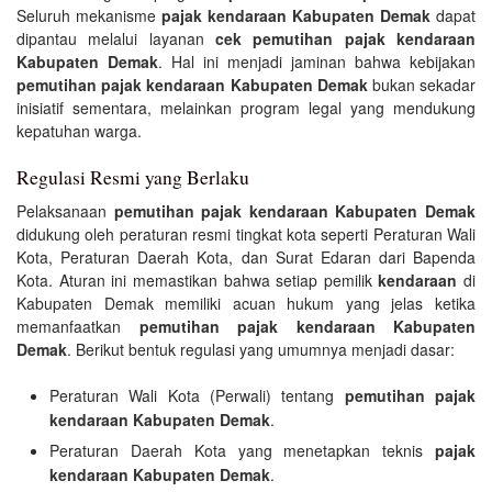
Seluruh mekanisme
pajak kendaraan Kabupaten Demak
dapat
dipantau melalui layanan
cek pemutihan pajak kendaraan
Kabupaten Demak
. Hal ini menjadi jaminan bahwa kebijakan
pemutihan pajak kendaraan Kabupaten Demak
bukan sekadar
inisiatif sementara, melainkan program legal yang mendukung
kepatuhan warga.
Regulasi Resmi yang Berlaku
Pelaksanaan
pemutihan pajak kendaraan Kabupaten Demak
didukung oleh peraturan resmi tingkat kota seperti Peraturan Wali
Kota, Peraturan Daerah Kota, dan Surat Edaran dari Bapenda
Kota. Aturan ini memastikan bahwa setiap pemilik
kendaraan
di
Kabupaten Demak memiliki acuan hukum yang jelas ketika
memanfaatkan
pemutihan pajak kendaraan Kabupaten
Demak
. Berikut bentuk regulasi yang umumnya menjadi dasar:
Peraturan Wali Kota (Perwali) tentang
pemutihan pajak
kendaraan Kabupaten Demak
.
Peraturan Daerah Kota yang menetapkan teknis
pajak
kendaraan Kabupaten Demak
.