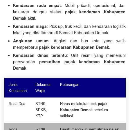
Kendaraan roda empat
: Mobil pribadi, operasional, dan
keluarga dengan status
pajak kendaraan Kabupaten
Demak
aktif.
Kendaraan niaga
: Pick-up, truk kecil, dan kendaraan logistik
lokal yang didaftarkan di Samsat Kabupaten Demak.
Angkutan umum
: Angkot dan bus kota yang wajib
memperbarui
pajak kendaraan Kabupaten Demak
.
Kendaraan dinas tertentu
: Unit resmi yang memenuhi
persyaratan
pemutihan pajak kendaraan Kabupaten
Demak
.
Jenis
Dokumen
Keterangan
Kendaraan
Wajib
Roda Dua
STNK,
Harus melakukan
cek pajak
BPKB,
Kabupaten Demak
sebelum
KTP
validasi
Roda
STNK,
Layak mengikuti
pemutihan pajak