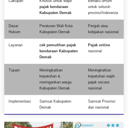
Cakupan
Khusus untuk wajib
Berlaku umum
pajak kendaraan
untuk seluruh
Kabupaten Demak
provinsi/Indonesia
Dasar
Peraturan Wali Kota
Pergub atau
Hukum
Kabupaten Demak
kebijakan nasional
Layanan
cek pemutihan pajak
Pajak online
kendaraan Kabupaten
nasional
Demak
Tujuan
Meningkatkan
Meningkatkan
kepatuhan &
kepatuhan wajib
meringankan warga
pajak secara
Kabupaten Demak
nasional
Implementasi
Samsat Kabupaten
Samsat Provinsi
Demak
dan nasional