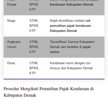
Empat
BPKB,
kendaraan Kabupaten Demak
KTP
Niaga
STNK,
Wajib diverifikasi melalui
cek
BPKB,
pemutihan pajak kendaraan
KTP
Kabupaten Demak
Angkutan
STNK,
Terverifikasi Samsat Kabupaten
Umum
BPKB,
Demak dan terdaftar di
pajak
KTP
online
Dinas
STNK,
Kendaraan resmi dengan izin
BPKB,
khusus dari Kabupaten Demak
KTP
Prosedur Mengikuti Pemutihan Pajak Kendaraan di
Kabupaten Demak