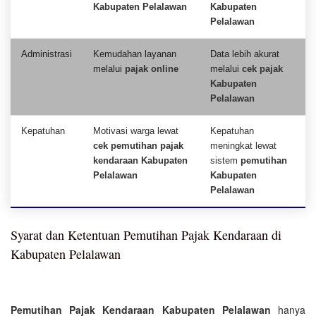
Kabupaten Pelalawan
Kabupaten
Pelalawan
Administrasi
Kemudahan layanan
Data lebih akurat
melalui
pajak online
melalui
cek pajak
Kabupaten
Pelalawan
Kepatuhan
Motivasi warga lewat
Kepatuhan
cek pemutihan pajak
meningkat lewat
kendaraan Kabupaten
sistem
pemutihan
Pelalawan
Kabupaten
Pelalawan
Syarat dan Ketentuan Pemutihan Pajak Kendaraan di
Kabupaten Pelalawan
Pemutihan Pajak Kendaraan Kabupaten Pelalawan
hanya