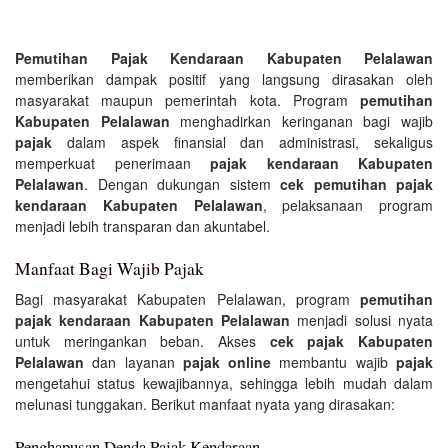
Pemutihan Pajak Kendaraan Kabupaten Pelalawan
memberikan dampak positif yang langsung dirasakan oleh
masyarakat maupun pemerintah kota. Program
pemutihan
Kabupaten Pelalawan
menghadirkan keringanan bagi wajib
pajak
dalam aspek finansial dan administrasi, sekaligus
memperkuat penerimaan
pajak kendaraan Kabupaten
Pelalawan
. Dengan dukungan sistem
cek pemutihan pajak
kendaraan Kabupaten Pelalawan
, pelaksanaan program
menjadi lebih transparan dan akuntabel.
Manfaat Bagi Wajib Pajak
Bagi masyarakat Kabupaten Pelalawan, program
pemutihan
pajak kendaraan Kabupaten Pelalawan
menjadi solusi nyata
untuk meringankan beban. Akses
cek pajak Kabupaten
Pelalawan
dan layanan
pajak online
membantu wajib
pajak
mengetahui status kewajibannya, sehingga lebih mudah dalam
melunasi tunggakan. Berikut manfaat nyata yang dirasakan:
Penghapusan Denda Pajak Kendaraan