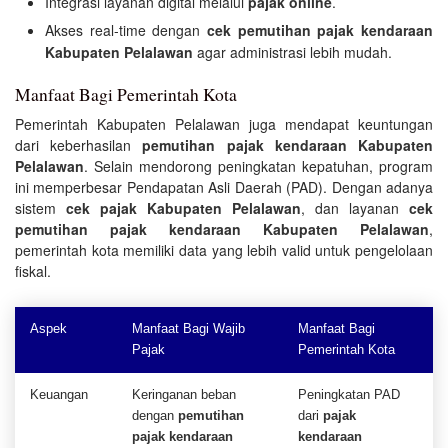
Integrasi layanan digital melalui
pajak online
.
Akses real-time dengan
cek pemutihan pajak kendaraan
Kabupaten Pelalawan
agar administrasi lebih mudah.
Manfaat Bagi Pemerintah Kota
Pemerintah Kabupaten Pelalawan juga mendapat keuntungan
dari keberhasilan
pemutihan pajak kendaraan Kabupaten
Pelalawan
. Selain mendorong peningkatan kepatuhan, program
ini memperbesar Pendapatan Asli Daerah (PAD). Dengan adanya
sistem
cek pajak Kabupaten Pelalawan
, dan layanan
cek
pemutihan pajak kendaraan Kabupaten Pelalawan
,
pemerintah kota memiliki data yang lebih valid untuk pengelolaan
fiskal.
Aspek
Manfaat Bagi Wajib
Manfaat Bagi
Pajak
Pemerintah Kota
Keuangan
Keringanan beban
Peningkatan PAD
dengan
pemutihan
dari
pajak
pajak kendaraan
kendaraan