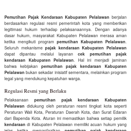
Pemutihan Pajak Kendaraan Kabupaten Pelalawan
berjalan
berdasarkan regulasi resmi pemerintah kota yang memberikan
legitimasi hukum terhadap pelaksanaannya. Dengan adanya
dasar hukum, masyarakat Kabupaten Pelalawan merasa aman
ketika mengikuti program
pemutihan Kabupaten Pelalawan
.
Seluruh mekanisme
pajak kendaraan Kabupaten Pelalawan
dapat dipantau melalui layanan
cek pemutihan pajak
kendaraan Kabupaten Pelalawan
. Hal ini menjadi jaminan
bahwa kebijakan
pemutihan pajak kendaraan Kabupaten
Pelalawan
bukan sekadar inisiatif sementara, melainkan program
legal yang mendukung kepatuhan warga.
Regulasi Resmi yang Berlaku
Pelaksanaan
pemutihan pajak kendaraan Kabupaten
Pelalawan
didukung oleh peraturan resmi tingkat kota seperti
Peraturan Wali Kota, Peraturan Daerah Kota, dan Surat Edaran
dari Bapenda Kota. Aturan ini memastikan bahwa setiap pemilik
kendaraan
di Kabupaten Pelalawan memiliki acuan hukum yang
jelas ketika memanfaatkan
pemutihan pajak kendaraan