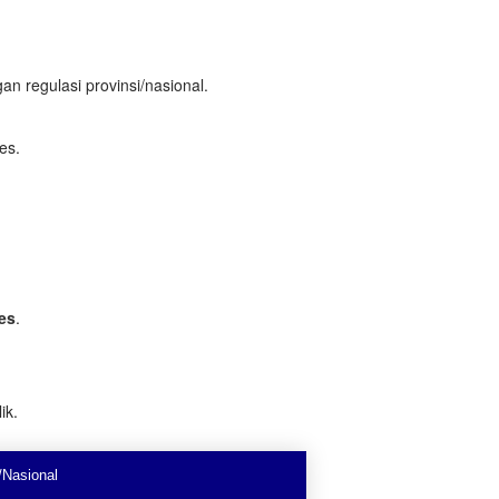
an regulasi provinsi/nasional.
es.
es
.
ik.
/Nasional