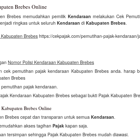
paten Brebes Online
ten Brebes memudahkan pemilik
Kendaraan
melakukan Cek Pemutih
njadi ringkas untuk seluruh
Kendaraan
di
Kabupaten Brebes
.
 Kabupaten Brebes
https://cekpajak.com/pemutihan-pajak-kendaraan/
ngan
Nomor Polisi Kendaraan Kabupaten Brebes
kan cek pemutihan pajak kendaraan Kabupaten Brebes anda. harap b
paten Brebes
h pemutihan pajak kendaraan.
Pajak Kendaraan Kabupaten Brebes sebagai bukti Pajak Kabupaten Br
 Kabupaten Brebes Online
en Brebes cepat dan transparan untuk semua
Kendaraan
.
memudahkan akses tagihan
Pajak
kapan saja.
an tersimpan sehingga Pajak Kabupaten Brebes mudah diawasi.