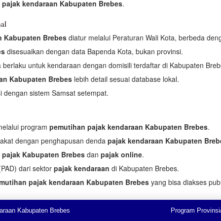
 pajak kendaraan Kabupaten Brebes
.
al
n Kabupaten Brebes
diatur melalui Peraturan Wali Kota, berbeda deng
es
disesuaikan dengan data Bapenda Kota, bukan provinsi.
berlaku untuk kendaraan dengan domisili terdaftar di Kabupaten Breb
aan Kabupaten Brebes
lebih detail sesuai database lokal.
si dengan sistem Samsat setempat.
melalui program
pemutihan pajak kendaraan Kabupaten Brebes
.
rakat dengan penghapusan denda
pajak kendaraan Kabupaten Breb
 pajak Kabupaten Brebes
dan
pajak online
.
PAD) dari sektor
pajak kendaraan
di Kabupaten Brebes.
mutihan pajak kendaraan Kabupaten Brebes
yang bisa diakses publ
araan Kabupaten Brebes
Program Provinsi