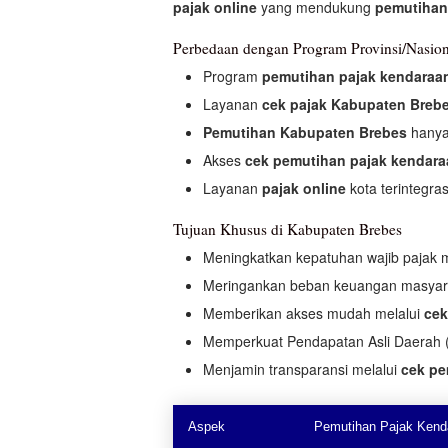
pajak online
yang mendukung
pemutihan
Perbedaan dengan Program Provinsi/Nasion
Program
pemutihan pajak kendaraa
Layanan
cek pajak Kabupaten Breb
Pemutihan Kabupaten Brebes
hanya 
Akses
cek pemutihan pajak kendar
Layanan
pajak online
kota terintegra
Tujuan Khusus di Kabupaten Brebes
Meningkatkan kepatuhan wajib pajak 
Meringankan beban keuangan masya
Memberikan akses mudah melalui
cek
Memperkuat Pendapatan Asli Daerah (
Menjamin transparansi melalui
cek pe
Aspek
Pemutihan Pajak Kend