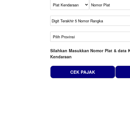
Kode Plat Kendaraan
No Plat
No Seri
No Rangka
Wilayah
Silahkan Masukkan Nomor Plat & data 
Kendaraan