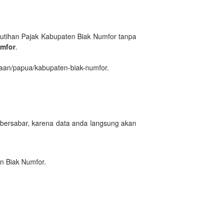
tihan Pajak Kabupaten Biak Numfor tanpa
mfor
.
raan/papua/kabupaten-biak-numfor.
 bersabar, karena data anda langsung akan
n Biak Numfor.