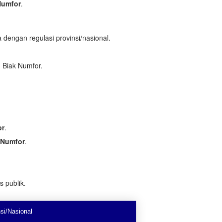
Numfor
.
 dengan regulasi provinsi/nasional.
 Biak Numfor.
or
.
 Numfor
.
s publik.
si/Nasional