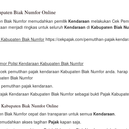
paten Biak Numfor Online
en Biak Numfor memudahkan pemilik
Kendaraan
melakukan Cek Pemu
raan menjadi ringkas untuk seluruh
Kendaraan
di
Kabupaten Biak Nu
 Kabupaten Biak Numfor
https://cekpajak.com/pemutihan-pajak-kenda
mor Polisi Kendaraan Kabupaten Biak Numfor
an cek pemutihan pajak kendaraan Kabupaten Biak Numfor anda. harap
paten Biak Numfor
h pemutihan pajak kendaraan.
Pajak Kendaraan Kabupaten Biak Numfor sebagai bukti Pajak Kabupate
 Kabupaten Biak Numfor Online
en Biak Numfor cepat dan transparan untuk semua
Kendaraan
.
memudahkan akses tagihan
Pajak
kapan saja.