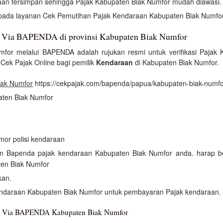
an tersimpan sehingga Pajak Kabupaten Biak Numfor mudah diawasi.
i pada layanan Cek Pemutihan Pajak Kendaraan Kabupaten Biak Numfor
n Via BAPENDA di provinsi Kabupaten Biak Numfor
for melalui BAPENDA adalah rujukan resmi untuk verifikasi Pajak
ek Pajak Online bagi pemilik
Kendaraan
di Kabupaten Biak Numfor.
iak Numfor
https://cekpajak.com/bapenda/papua/kabupaten-biak-numf
paten Biak Numfor
mor polisi kendaraan
kan Bapenda pajak kendaraan Kabupaten Biak Numfor anda. harap b
ten Biak Numfor
kan.
endaraan Kabupaten Biak Numfor untuk pembayaran Pajak kendaraan.
an Via BAPENDA Kabupaten Biak Numfor