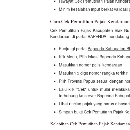
Riwayat Cek Pemutihan Pajak Kendara
Minim kesalahan input berkat validas
Cara Cek Pemutihan Pajak Kendaraa
Cek Pemutihan Pajak Kabupaten Biak Num
Kendaraan di portal BAPENDA mendukung C
Kunjungi portal
Bapenda Kabupaten B
Klik Menu, Pilih lokasi Bapenda Kabu
Masukkan nomor polisi kendaraan
Masukan 5 digit nomor rangka terkhir
Pilih Provinsi Papua sesuai dengan no
Lalu klik "Cek" untuk mulai melaku
terhubung ke server Bapenda Kabupa
Lihat rincian pajak yang harus dibayar
Simpan bukti Cek Pemutiahn Pajak K
Kelebihan Cek Pemutihan Pajak Kendara