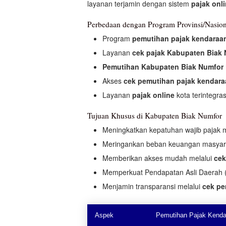
layanan terjamin dengan sistem
pajak onl
Perbedaan dengan Program Provinsi/Nasion
Program
pemutihan pajak kendaraa
Layanan
cek pajak Kabupaten Biak
Pemutihan Kabupaten Biak Numfor
Akses
cek pemutihan pajak kendar
Layanan
pajak online
kota terintegra
Tujuan Khusus di Kabupaten Biak Numfor
Meningkatkan kepatuhan wajib pajak 
Meringankan beban keuangan masya
Memberikan akses mudah melalui
cek
Memperkuat Pendapatan Asli Daerah (
Menjamin transparansi melalui
cek pe
Aspek
Pemutihan Pajak Kenda