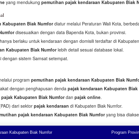
ine
yang mendukung
pemutihan pajak kendaraan Kabupaten Biak 
al
n Kabupaten Biak Numfor
diatur melalui Peraturan Wali Kota, berbeda
 Numfor
disesuaikan dengan data Bapenda Kota, bukan provinsi.
hanya berlaku untuk kendaraan dengan domisili terdaftar di Kabupaten
aan Kabupaten Biak Numfor
lebih detail sesuai database lokal.
si dengan sistem Samsat setempat.
melalui program
pemutihan pajak kendaraan Kabupaten Biak Numf
rakat dengan penghapusan denda
pajak kendaraan Kabupaten Biak
 pajak Kabupaten Biak Numfor
dan
pajak online
.
PAD) dari sektor
pajak kendaraan
di Kabupaten Biak Numfor.
mutihan pajak kendaraan Kabupaten Biak Numfor
yang bisa diakse
raan Kabupaten Biak Numfor
Program Provin