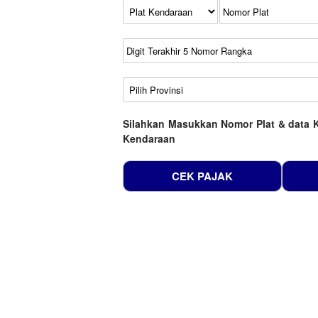
Kode Plat Kendaraan
No Plat
No Seri
No Rangka
Wilayah
Silahkan Masukkan Nomor Plat & data 
Kendaraan