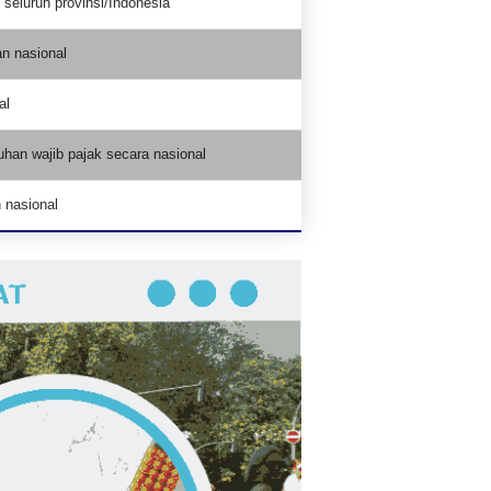
seluruh provinsi/Indonesia
an nasional
al
han wajib pajak secara nasional
 nasional