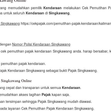
gkawang Online
wang memudahkan pemilik
Kendaraan
melakukan Cek Pemutihan Paj
as untuk seluruh
Kendaraan
di
Singkawang
.
k Singkawang
https://cekpajak.com/pemutihan-pajak-kendaraan/kaliman
i dengan
Nomor Polisi Kendaraan Singkawang
an cek pemutihan pajak kendaraan Singkawang anda. harap bersabar,
h pemutihan pajak kendaraan.
Pajak Kendaraan Singkawang sebagai bukti Pajak Singkawang.
n Singkawang Online
ang cepat dan transparan untuk semua
Kendaraan
.
memudahkan akses tagihan
Pajak
kapan saja.
an tersimpan sehingga Pajak Singkawang mudah diawasi.
i pada layanan Cek Pemutihan Pajak Kendaraan Singkawang.