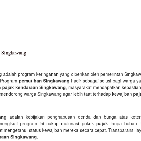
i Singkawang
g
adalah program keringanan yang diberikan oleh pemerintah Singk
 Program
pemutihan Singkawang
hadir sebagai solusi bagi warga 
n pajak kendaraan Singkawang
, masyarakat mendapatkan kepastian
 mendorong warga Singkawang agar lebih taat terhadap kewajiban
paj
ang
adalah kebijakan penghapusan denda dan bunga atas kete
engikuti program ini cukup melunasi pokok
pajak
tanpa beban t
at mengetahui status kewajiban mereka secara cepat. Transparansi l
araan Singkawang
.