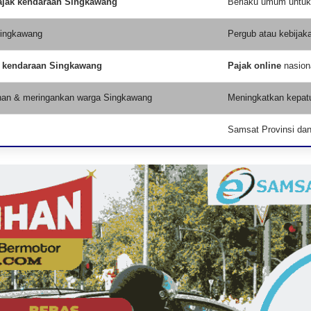
ajak kendaraan Singkawang
Berlaku umum untuk 
Singkawang
Pergub atau kebijak
k kendaraan Singkawang
Pajak online
nasion
han & meringankan warga Singkawang
Meningkatkan kepatu
Samsat Provinsi dan