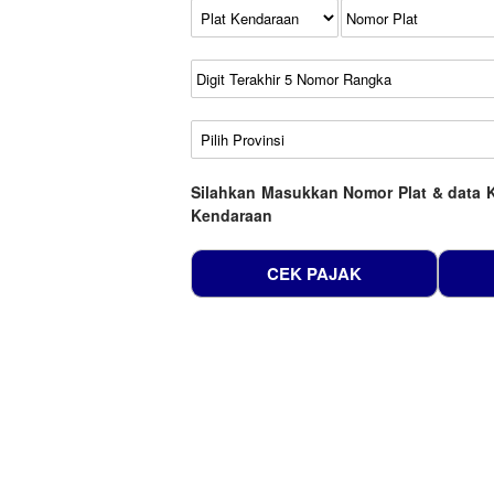
Kode Plat Kendaraan
No Plat
No Seri
No Rangka
Wilayah
Silahkan Masukkan Nomor Plat & data 
Kendaraan