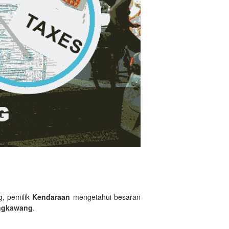
g, pemilik
Kendaraan
mengetahui besaran
ngkawang
.