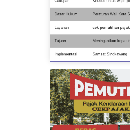
Cakupan
Khusus untuk wajib
p
Dasar Hukum
Peraturan Wali Kota 
Layanan
cek pemutihan paja
Tujuan
Meningkatkan kepatu
Implementasi
Samsat Singkawang