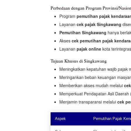
Perbedaan dengan Program Provinsi/Nasion
Program
pemutihan pajak kendaraa
Layanan
cek pajak Singkawang
dise
Pemutihan Singkawang
hanya berlak
Akses
cek pemutihan pajak kendar
Layanan
pajak online
kota terintegra
Tujuan Khusus di Singkawang
Meningkatkan kepatuhan wajib pajak 
Meringankan beban keuangan masya
Memberikan akses mudah melalui
cek
Memperkuat Pendapatan Asli Daerah (
Menjamin transparansi melalui
cek pe
Aspek
Pemutihan Pajak Ken