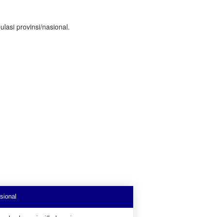
lasi provinsi/nasional.
sional