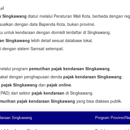
al
n Singkawang
diatur melalui Peraturan Wali Kota, berbeda dengan regu
suaikan dengan data Bapenda Kota, bukan provinsi.
u untuk kendaraan dengan domisili terdaftar di Singkawang.
aan Singkawang
lebih detail sesuai database lokal.
si dengan sistem Samsat setempat.
melalui program
pemutihan pajak kendaraan Singkawang
.
rakat dengan penghapusan denda
pajak kendaraan Singkawang
.
 pajak Singkawang
dan
pajak online
.
PAD) dari sektor
pajak kendaraan
di Singkawang.
mutihan pajak kendaraan Singkawang
yang bisa diakses publik.
daraan Singkawang
Program Provinsi/Na