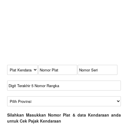
Kode Plat Kendaraan
No Plat
No Seri
No Rangka
Wilayah
Silahkan Masukkan Nomor Plat & data Kendaraan anda
untuk Cek Pajak Kendaraan