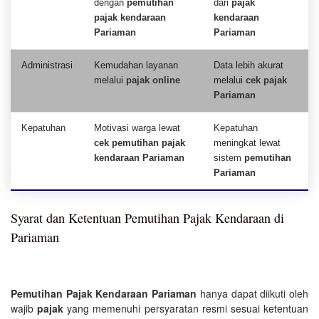
dengan
pemutihan
dari
pajak
pajak kendaraan
kendaraan
Pariaman
Pariaman
Administrasi
Kemudahan layanan
Data lebih akurat
melalui
pajak online
melalui
cek pajak
Pariaman
Kepatuhan
Motivasi warga lewat
Kepatuhan
cek pemutihan pajak
meningkat lewat
kendaraan Pariaman
sistem
pemutihan
Pariaman
Syarat dan Ketentuan Pemutihan Pajak Kendaraan di
Pariaman
Pemutihan Pajak Kendaraan Pariaman
hanya dapat diikuti oleh
wajib
pajak
yang memenuhi persyaratan resmi sesuai ketentuan