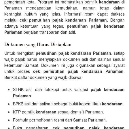
pemerintah kota. Program ini memastikan pemilik
kendaraan
di
Pariaman mendapatkan kemudahan, namun tetap dalam
kerangka hukum yang jelas. Informasi resmi dapat diakses
melalui
cek pemutihan pajak kendaraan Pariaman
. Dengan
adanya ketentuan yang tegas,
pemutihan pajak kendaraan
Pariaman
berjalan transparan dan adil.
Dokumen yang Harus Disiapkan
Untuk mengikuti
pemutihan pajak kendaraan Pariaman
, setiap
wajib pajak harus menyiapkan dokumen asli dan salinan sesuai
ketentuan Samsat. Dokumen ini juga digunakan sebagai syarat
untuk proses
cek pemutihan pajak kendaraan Pariaman
.
Berikut daftar dokumen yang wajib dibawa:
STNK asli dan fotokopi untuk validasi
pajak kendaraan
Pariaman
.
BPKB asli dan salinan sebagai bukti kepemilikan
kendaraan
.
KTP pemilik
kendaraan
sesuai domisili Pariaman.
Formulir permohonan resmi dari Samsat Pariaman.
Bukti pendaftaran
cek pemutihan pajak kendaraan