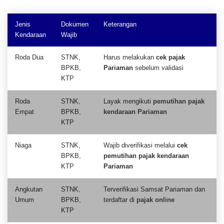
Jenis
Dokumen
Keterangan
Kendaraan
Wajib
Roda Dua
STNK,
Harus melakukan
cek pajak
BPKB,
Pariaman
sebelum validasi
KTP
Roda
STNK,
Layak mengikuti
pemutihan pajak
Empat
BPKB,
kendaraan Pariaman
KTP
Niaga
STNK,
Wajib diverifikasi melalui
cek
BPKB,
pemutihan pajak kendaraan
KTP
Pariaman
Angkutan
STNK,
Terverifikasi Samsat Pariaman dan
Umum
BPKB,
terdaftar di
pajak online
KTP