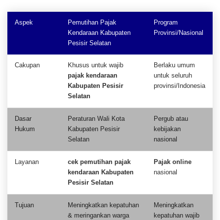
Aspek
Pemutihan Pajak
Program
Kendaraan Kabupaten
Provinsi/Nasional
Pesisir Selatan
Cakupan
Khusus untuk wajib
Berlaku umum
pajak kendaraan
untuk seluruh
Kabupaten Pesisir
provinsi/Indonesia
Selatan
Dasar
Peraturan Wali Kota
Pergub atau
Hukum
Kabupaten Pesisir
kebijakan
Selatan
nasional
Layanan
cek pemutihan pajak
Pajak online
kendaraan Kabupaten
nasional
Pesisir Selatan
Tujuan
Meningkatkan kepatuhan
Meningkatkan
& meringankan warga
kepatuhan wajib