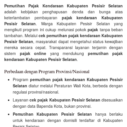
Pemutihan Pajak Kendaraan Kabupaten Pesisir Selatan
adalah kebijakan penghapusan denda dan bunga atas
keterlambatan pembayaran
pajak kendaraan Kabupaten
Pesisir Selatan
. Warga Kabupaten Pesisir Selatan yang
mengikuti program ini cukup melunasi pokok
pajak
tanpa beban
tambahan. Melalui
cek pemutihan pajak kendaraan Kabupaten
Pesisir Selatan
, masyarakat dapat mengetahui status kewajiban
mereka secara cepat. Transparansi layanan terjamin dengan
sistem
pajak online
yang mendukung
pemutihan pajak
kendaraan Kabupaten Pesisir Selatan
.
Perbedaan dengan Program Provinsi/Nasional
Program
pemutihan pajak kendaraan Kabupaten Pesisir
Selatan
diatur melalui Peraturan Wali Kota, berbeda dengan
regulasi provinsi/nasional.
Layanan
cek pajak Kabupaten Pesisir Selatan
disesuaikan
dengan data Bapenda Kota, bukan provinsi.
Pemutihan Kabupaten Pesisir Selatan
hanya berlaku
untuk kendaraan dengan domisili terdaftar di Kabupaten
Pesisir Selatan.