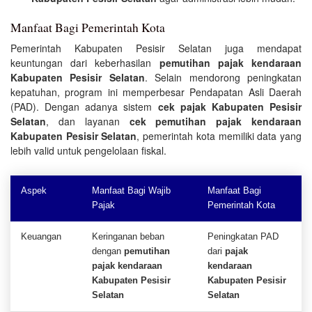
Manfaat Bagi Pemerintah Kota
Pemerintah Kabupaten Pesisir Selatan juga mendapat
keuntungan dari keberhasilan
pemutihan pajak kendaraan
Kabupaten Pesisir Selatan
. Selain mendorong peningkatan
kepatuhan, program ini memperbesar Pendapatan Asli Daerah
(PAD). Dengan adanya sistem
cek pajak Kabupaten Pesisir
Selatan
, dan layanan
cek pemutihan pajak kendaraan
Kabupaten Pesisir Selatan
, pemerintah kota memiliki data yang
lebih valid untuk pengelolaan fiskal.
Aspek
Manfaat Bagi Wajib
Manfaat Bagi
Pajak
Pemerintah Kota
Keuangan
Keringanan beban
Peningkatan PAD
dengan
pemutihan
dari
pajak
pajak kendaraan
kendaraan
Kabupaten Pesisir
Kabupaten Pesisir
Selatan
Selatan