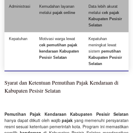
Administrasi
Kemudahan layanan
Data lebih akurat
melalui
pajak online
melalui
cek pajak
Kabupaten Pesisir
Selatan
Kepatuhan
Motivasi warga lewat
Kepatuhan
cek pemutihan pajak
meningkat lewat
kendaraan Kabupaten
sistem
pemutihan
Pesisir Selatan
Kabupaten Pesisir
Selatan
Syarat dan Ketentuan Pemutihan Pajak Kendaraan di
Kabupaten Pesisir Selatan
Pemutihan Pajak Kendaraan Kabupaten Pesisir Selatan
hanya dapat diikuti oleh wajib
pajak
yang memenuhi persyaratan
resmi sesuai ketentuan pemerintah kota. Program ini memastikan
pemilik
kendaraan
di Kabupaten Pesisir Selatan mendapatkan