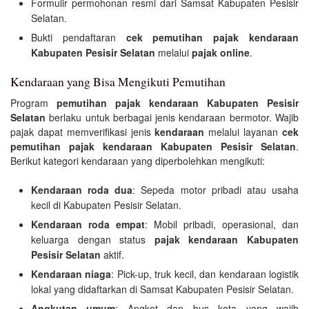
Formulir permohonan resmi dari Samsat Kabupaten Pesisir
Selatan.
Bukti pendaftaran
cek pemutihan pajak kendaraan
Kabupaten Pesisir Selatan
melalui
pajak online
.
Kendaraan yang Bisa Mengikuti Pemutihan
Program
pemutihan pajak kendaraan Kabupaten Pesisir
Selatan
berlaku untuk berbagai jenis kendaraan bermotor. Wajib
pajak dapat memverifikasi jenis
kendaraan
melalui layanan
cek
pemutihan pajak kendaraan Kabupaten Pesisir Selatan
.
Berikut kategori kendaraan yang diperbolehkan mengikuti:
Kendaraan roda dua
: Sepeda motor pribadi atau usaha
kecil di Kabupaten Pesisir Selatan.
Kendaraan roda empat
: Mobil pribadi, operasional, dan
keluarga dengan status
pajak kendaraan Kabupaten
Pesisir Selatan
aktif.
Kendaraan niaga
: Pick-up, truk kecil, dan kendaraan logistik
lokal yang didaftarkan di Samsat Kabupaten Pesisir Selatan.
Angkutan umum
: Angkot dan bus kota yang wajib