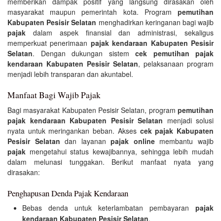
memberikan dampak positif yang langsung dirasakan oleh
masyarakat maupun pemerintah kota. Program
pemutihan
Kabupaten Pesisir Selatan
menghadirkan keringanan bagi wajib
pajak
dalam aspek finansial dan administrasi, sekaligus
memperkuat penerimaan
pajak kendaraan Kabupaten Pesisir
Selatan
. Dengan dukungan sistem
cek pemutihan pajak
kendaraan Kabupaten Pesisir Selatan
, pelaksanaan program
menjadi lebih transparan dan akuntabel.
Manfaat Bagi Wajib Pajak
Bagi masyarakat Kabupaten Pesisir Selatan, program
pemutihan
pajak kendaraan Kabupaten Pesisir Selatan
menjadi solusi
nyata untuk meringankan beban. Akses
cek pajak Kabupaten
Pesisir Selatan
dan layanan
pajak online
membantu wajib
pajak
mengetahui status kewajibannya, sehingga lebih mudah
dalam melunasi tunggakan. Berikut manfaat nyata yang
dirasakan:
Penghapusan Denda Pajak Kendaraan
Bebas denda untuk keterlambatan pembayaran
pajak
kendaraan Kabupaten Pesisir Selatan
.