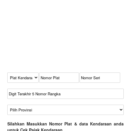
Kode Plat Kendaraan
No Plat
No Seri
No Rangka
Wilayah
Silahkan Masukkan Nomor Plat & data Kendaraan anda
untuk Cek Pajak Kendaraan