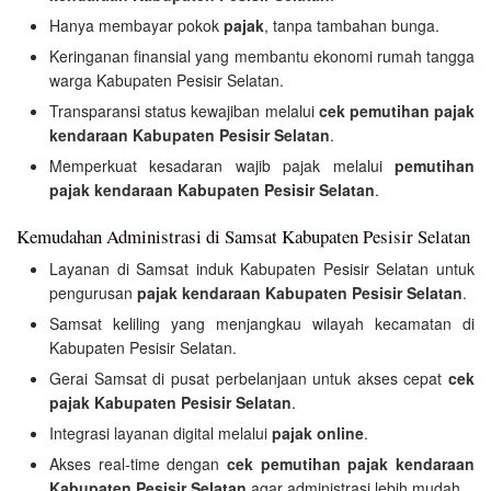
Hanya membayar pokok
pajak
, tanpa tambahan bunga.
Keringanan finansial yang membantu ekonomi rumah tangga
warga Kabupaten Pesisir Selatan.
Transparansi status kewajiban melalui
cek pemutihan pajak
kendaraan Kabupaten Pesisir Selatan
.
Memperkuat kesadaran wajib pajak melalui
pemutihan
pajak kendaraan Kabupaten Pesisir Selatan
.
Kemudahan Administrasi di Samsat Kabupaten Pesisir Selatan
Layanan di Samsat induk Kabupaten Pesisir Selatan untuk
pengurusan
pajak kendaraan Kabupaten Pesisir Selatan
.
Samsat keliling yang menjangkau wilayah kecamatan di
Kabupaten Pesisir Selatan.
Gerai Samsat di pusat perbelanjaan untuk akses cepat
cek
pajak Kabupaten Pesisir Selatan
.
Integrasi layanan digital melalui
pajak online
.
Akses real-time dengan
cek pemutihan pajak kendaraan
Kabupaten Pesisir Selatan
agar administrasi lebih mudah.