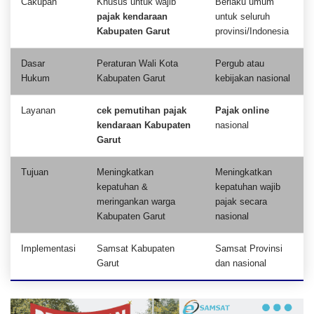
Cakupan
Khusus untuk wajib
Berlaku umum
pajak kendaraan
untuk seluruh
Kabupaten Garut
provinsi/Indonesia
Dasar
Peraturan Wali Kota
Pergub atau
Hukum
Kabupaten Garut
kebijakan nasional
Layanan
cek pemutihan pajak
Pajak online
kendaraan Kabupaten
nasional
Garut
Tujuan
Meningkatkan
Meningkatkan
kepatuhan &
kepatuhan wajib
meringankan warga
pajak secara
Kabupaten Garut
nasional
Implementasi
Samsat Kabupaten
Samsat Provinsi
Garut
dan nasional