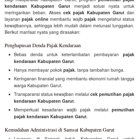
kendaraan Kabupaten Garut
menjadi solusi nyata untuk
meringankan beban. Akses
cek pajak Kabupaten Garut
dan
layanan
pajak online
membantu wajib
pajak
mengetahui status
kewajibannya, sehingga lebih mudah dalam melunasi tunggakan.
Berikut manfaat nyata yang dirasakan:
Penghapusan Denda Pajak Kendaraan
Bebas denda untuk keterlambatan pembayaran
pajak
kendaraan Kabupaten Garut
.
Hanya membayar pokok
pajak
, tanpa tambahan bunga.
Keringanan finansial yang membantu ekonomi rumah tangga
warga Kabupaten Garut.
Transparansi status kewajiban melalui
cek pemutihan pajak
kendaraan Kabupaten Garut
.
Memperkuat kesadaran wajib pajak melalui
pemutihan
pajak kendaraan Kabupaten Garut
.
Kemudahan Administrasi di Samsat Kabupaten Garut
Layanan di Samsat induk Kabupaten Garut untuk