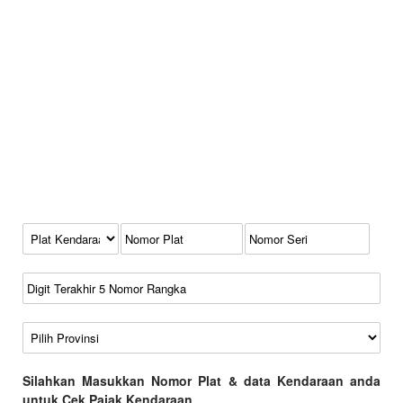
Kode Plat Kendaraan
No Plat
No Seri
No Rangka
Wilayah
Silahkan Masukkan Nomor Plat & data Kendaraan anda
untuk Cek Pajak Kendaraan