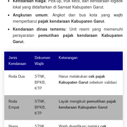
Kendaraan niaga
: Pick-up, truk kecil, dan kendaraan logistik
lokal yang didaftarkan di Samsat Kabupaten Garut.
Angkutan umum
: Angkot dan bus kota yang wajib
memperbarui
pajak kendaraan Kabupaten Garut
.
Kendaraan dinas tertentu
: Unit resmi yang memenuhi
persyaratan
pemutihan pajak kendaraan Kabupaten
Garut
.
Jenis
Dokumen
Keterangan
Kendaraan
Wajib
Roda Dua
STNK,
Harus melakukan
cek pajak
BPKB,
Kabupaten Garut
sebelum validasi
KTP
Roda
STNK,
Layak mengikuti
pemutihan pajak
Empat
BPKB,
kendaraan Kabupaten Garut
KTP
Niaga
STNK,
Wajib diverifikasi melalui
cek