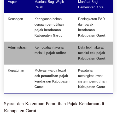
Aspek
Manfaat Bagi Wajib
Manfaat Bagi
Pajak
Pemerintah Kota
Keuangan
Keringanan beban
Peningkatan PAD
dengan
pemutihan
dari
pajak
pajak kendaraan
kendaraan
Kabupaten Garut
Kabupaten Garut
Administrasi
Kemudahan layanan
Data lebih akurat
melalui
pajak online
melalui
cek pajak
Kabupaten Garut
Kepatuhan
Motivasi warga lewat
Kepatuhan
cek pemutihan pajak
meningkat lewat
kendaraan Kabupaten
sistem
pemutihan
Garut
Kabupaten Garut
Syarat dan Ketentuan Pemutihan Pajak Kendaraan di
Kabupaten Garut