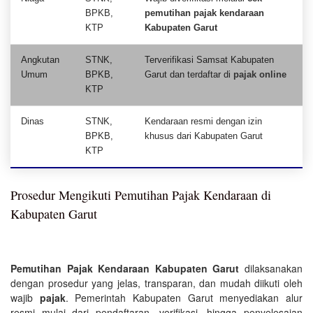
BPKB,
pemutihan pajak kendaraan
KTP
Kabupaten Garut
Angkutan
STNK,
Terverifikasi Samsat Kabupaten
Umum
BPKB,
Garut dan terdaftar di
pajak online
KTP
Dinas
STNK,
Kendaraan resmi dengan izin
BPKB,
khusus dari Kabupaten Garut
KTP
Prosedur Mengikuti Pemutihan Pajak Kendaraan di
Kabupaten Garut
Pemutihan Pajak Kendaraan Kabupaten Garut
dilaksanakan
dengan prosedur yang jelas, transparan, dan mudah diikuti oleh
wajib
pajak
. Pemerintah Kabupaten Garut menyediakan alur
resmi mulai dari pendaftaran, verifikasi, hingga penyelesaian