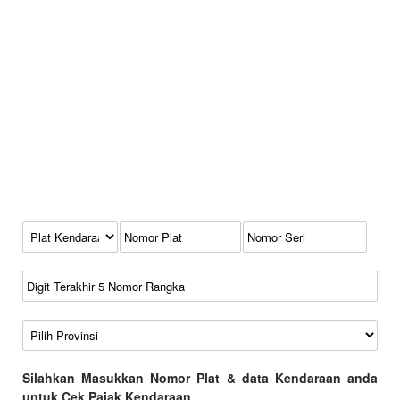
Kode Plat Kendaraan
No Plat
No Seri
No Rangka
Wilayah
Silahkan Masukkan Nomor Plat & data Kendaraan anda
untuk Cek Pajak Kendaraan