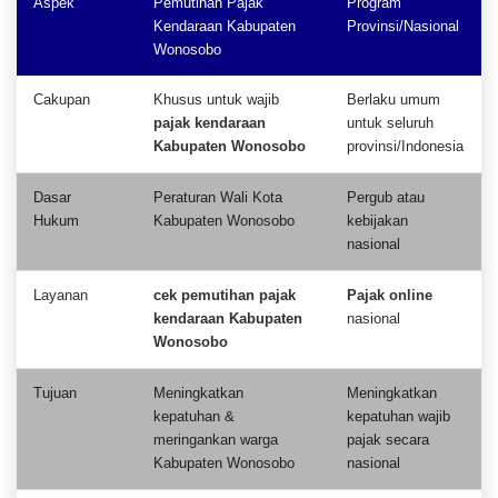
Aspek
Pemutihan Pajak
Program
Kendaraan Kabupaten
Provinsi/Nasional
Wonosobo
Cakupan
Khusus untuk wajib
Berlaku umum
pajak kendaraan
untuk seluruh
Kabupaten Wonosobo
provinsi/Indonesia
Dasar
Peraturan Wali Kota
Pergub atau
Hukum
Kabupaten Wonosobo
kebijakan
nasional
Layanan
cek pemutihan pajak
Pajak online
kendaraan Kabupaten
nasional
Wonosobo
Tujuan
Meningkatkan
Meningkatkan
kepatuhan &
kepatuhan wajib
meringankan warga
pajak secara
Kabupaten Wonosobo
nasional