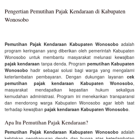
Pengertian Pemutihan Pajak Kendaraan di Kabupaten
Wonosobo
Pemutihan Pajak Kendaraan Kabupaten Wonosobo
adalah
program keringanan yang diberikan oleh pemerintah Kabupaten
Wonosobo untuk membantu masyarakat melunasi kewajiban
pajak kendaraan
tanpa denda. Program
pemutihan Kabupaten
Wonosobo
hadir sebagai solusi bagi warga yang mengalami
keterlambatan pembayaran. Dengan dukungan layanan
cek
pemutihan pajak kendaraan Kabupaten Wonosobo
,
masyarakat mendapatkan kepastian hukum sekaligus
kemudahan administrasi. Program ini menekankan transparansi
dan mendorong warga Kabupaten Wonosobo agar lebih taat
terhadap kewajiban
pajak kendaraan Kabupaten Wonosobo
.
Apa Itu Pemutihan Pajak Kendaraan?
Pemutihan Pajak Kendaraan Kabupaten Wonosobo
adalah
kebijakan penghapusan denda dan bunga atas keterlambatan