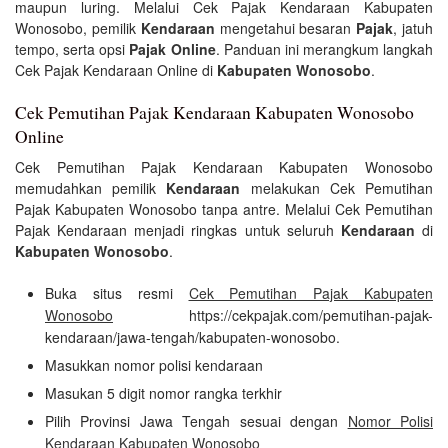
maupun luring. Melalui Cek Pajak Kendaraan Kabupaten
Wonosobo, pemilik
Kendaraan
mengetahui besaran
Pajak
, jatuh
tempo, serta opsi
Pajak Online
. Panduan ini merangkum langkah
Cek Pajak Kendaraan Online di
Kabupaten Wonosobo
.
Cek Pemutihan Pajak Kendaraan Kabupaten Wonosobo
Online
Cek Pemutihan Pajak Kendaraan Kabupaten Wonosobo
memudahkan pemilik
Kendaraan
melakukan Cek Pemutihan
Pajak Kabupaten Wonosobo tanpa antre. Melalui Cek Pemutihan
Pajak Kendaraan menjadi ringkas untuk seluruh
Kendaraan
di
Kabupaten Wonosobo
.
Buka situs resmi
Cek Pemutihan Pajak Kabupaten
Wonosobo
https://cekpajak.com/pemutihan-pajak-
kendaraan/jawa-tengah/kabupaten-wonosobo.
Masukkan nomor polisi kendaraan
Masukan 5 digit nomor rangka terkhir
Pilih Provinsi Jawa Tengah sesuai dengan
Nomor Polisi
Kendaraan Kabupaten Wonosobo