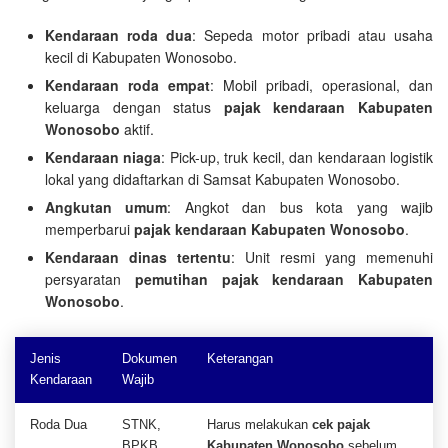
Kendaraan roda dua
: Sepeda motor pribadi atau usaha
kecil di Kabupaten Wonosobo.
Kendaraan roda empat
: Mobil pribadi, operasional, dan
keluarga dengan status
pajak kendaraan Kabupaten
Wonosobo
aktif.
Kendaraan niaga
: Pick-up, truk kecil, dan kendaraan logistik
lokal yang didaftarkan di Samsat Kabupaten Wonosobo.
Angkutan umum
: Angkot dan bus kota yang wajib
memperbarui
pajak kendaraan Kabupaten Wonosobo
.
Kendaraan dinas tertentu
: Unit resmi yang memenuhi
persyaratan
pemutihan pajak kendaraan Kabupaten
Wonosobo
.
Jenis
Dokumen
Keterangan
Kendaraan
Wajib
Roda Dua
STNK,
Harus melakukan
cek pajak
BPKB,
Kabupaten Wonosobo
sebelum