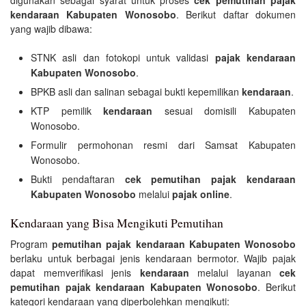
kendaraan Kabupaten Wonosobo
. Berikut daftar dokumen
yang wajib dibawa:
STNK asli dan fotokopi untuk validasi
pajak kendaraan
Kabupaten Wonosobo
.
BPKB asli dan salinan sebagai bukti kepemilikan
kendaraan
.
KTP pemilik
kendaraan
sesuai domisili Kabupaten
Wonosobo.
Formulir permohonan resmi dari Samsat Kabupaten
Wonosobo.
Bukti pendaftaran
cek pemutihan pajak kendaraan
Kabupaten Wonosobo
melalui
pajak online
.
Kendaraan yang Bisa Mengikuti Pemutihan
Program
pemutihan pajak kendaraan Kabupaten Wonosobo
berlaku untuk berbagai jenis kendaraan bermotor. Wajib pajak
dapat memverifikasi jenis
kendaraan
melalui layanan
cek
pemutihan pajak kendaraan Kabupaten Wonosobo
. Berikut
kategori kendaraan yang diperbolehkan mengikuti: