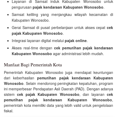
Layanan di Samsat induk Kabupaten Wonosobo untuk
pengurusan
pajak kendaraan Kabupaten Wonosobo
.
Samsat keliling yang menjangkau wilayah kecamatan di
Kabupaten Wonosobo.
Gerai Samsat di pusat perbelanjaan untuk akses cepat
cek
pajak Kabupaten Wonosobo
.
Integrasi layanan digital melalui
pajak online
.
Akses real-time dengan
cek pemutihan pajak kendaraan
Kabupaten Wonosobo
agar administrasi lebih mudah.
Manfaat Bagi Pemerintah Kota
Pemerintah Kabupaten Wonosobo juga mendapat keuntungan
dari keberhasilan
pemutihan pajak kendaraan Kabupaten
Wonosobo
. Selain mendorong peningkatan kepatuhan, program
ini memperbesar Pendapatan Asli Daerah (PAD). Dengan adanya
sistem
cek pajak Kabupaten Wonosobo
, dan layanan
cek
pemutihan pajak kendaraan Kabupaten Wonosobo
,
pemerintah kota memiliki data yang lebih valid untuk pengelolaan
fiskal.