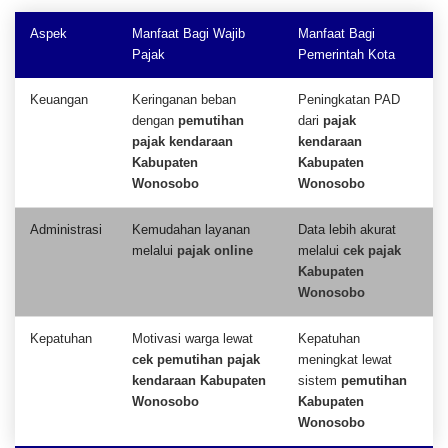
Aspek
Manfaat Bagi Wajib
Manfaat Bagi
Pajak
Pemerintah Kota
Keuangan
Keringanan beban
Peningkatan PAD
dengan
pemutihan
dari
pajak
pajak kendaraan
kendaraan
Kabupaten
Kabupaten
Wonosobo
Wonosobo
Administrasi
Kemudahan layanan
Data lebih akurat
melalui
pajak online
melalui
cek pajak
Kabupaten
Wonosobo
Kepatuhan
Motivasi warga lewat
Kepatuhan
cek pemutihan pajak
meningkat lewat
kendaraan Kabupaten
sistem
pemutihan
Wonosobo
Kabupaten
Wonosobo