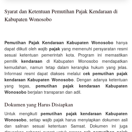
Syarat dan Ketentuan Pemutihan Pajak Kendaraan di
Kabupaten Wonosobo
Pemutihan Pajak Kendaraan Kabupaten Wonosobo
hanya
dapat diikuti oleh wajib
pajak
yang memenuhi persyaratan resmi
sesuai ketentuan pemerintah kota. Program ini memastikan
pemilik
kendaraan
di Kabupaten Wonosobo mendapatkan
kemudahan, namun tetap dalam kerangka hukum yang jelas.
Informasi resmi dapat diakses melalui
cek pemutihan pajak
kendaraan Kabupaten Wonosobo
. Dengan adanya ketentuan
yang tegas,
pemutihan pajak kendaraan Kabupaten
Wonosobo
berjalan transparan dan adil.
Dokumen yang Harus Disiapkan
Untuk mengikuti
pemutihan pajak kendaraan Kabupaten
Wonosobo
, setiap wajib pajak harus menyiapkan dokumen asli
dan salinan sesuai ketentuan Samsat. Dokumen ini juga
digunakan sebagai syarat untuk proses
cek pemutihan pajak