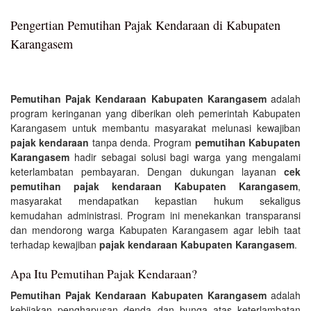
Pengertian Pemutihan Pajak Kendaraan di Kabupaten
Karangasem
Pemutihan Pajak Kendaraan Kabupaten Karangasem
adalah
program keringanan yang diberikan oleh pemerintah Kabupaten
Karangasem untuk membantu masyarakat melunasi kewajiban
pajak kendaraan
tanpa denda. Program
pemutihan Kabupaten
Karangasem
hadir sebagai solusi bagi warga yang mengalami
keterlambatan pembayaran. Dengan dukungan layanan
cek
pemutihan pajak kendaraan Kabupaten Karangasem
,
masyarakat mendapatkan kepastian hukum sekaligus
kemudahan administrasi. Program ini menekankan transparansi
dan mendorong warga Kabupaten Karangasem agar lebih taat
terhadap kewajiban
pajak kendaraan Kabupaten Karangasem
.
Apa Itu Pemutihan Pajak Kendaraan?
Pemutihan Pajak Kendaraan Kabupaten Karangasem
adalah
kebijakan penghapusan denda dan bunga atas keterlambatan