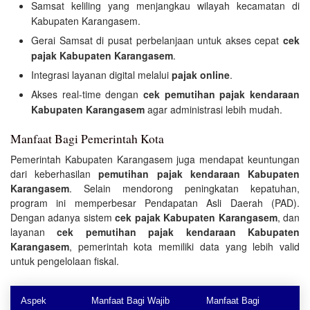
Samsat keliling yang menjangkau wilayah kecamatan di
Kabupaten Karangasem.
Gerai Samsat di pusat perbelanjaan untuk akses cepat
cek
pajak Kabupaten Karangasem
.
Integrasi layanan digital melalui
pajak online
.
Akses real-time dengan
cek pemutihan pajak kendaraan
Kabupaten Karangasem
agar administrasi lebih mudah.
Manfaat Bagi Pemerintah Kota
Pemerintah Kabupaten Karangasem juga mendapat keuntungan
dari keberhasilan
pemutihan pajak kendaraan Kabupaten
Karangasem
. Selain mendorong peningkatan kepatuhan,
program ini memperbesar Pendapatan Asli Daerah (PAD).
Dengan adanya sistem
cek pajak Kabupaten Karangasem
, dan
layanan
cek pemutihan pajak kendaraan Kabupaten
Karangasem
, pemerintah kota memiliki data yang lebih valid
untuk pengelolaan fiskal.
Aspek
Manfaat Bagi Wajib
Manfaat Bagi