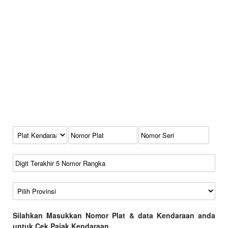
Kode Plat Kendaraan
No Plat
No Seri
No Rangka
Wilayah
Silahkan Masukkan Nomor Plat & data Kendaraan anda
untuk Cek Pajak Kendaraan