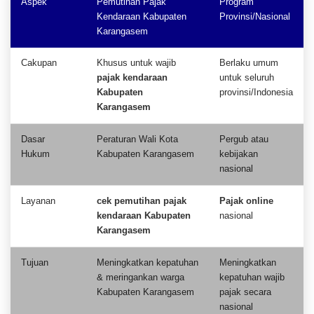
Aspek
Pemutihan Pajak
Program
Kendaraan Kabupaten
Provinsi/Nasional
Karangasem
Cakupan
Khusus untuk wajib
Berlaku umum
pajak kendaraan
untuk seluruh
Kabupaten
provinsi/Indonesia
Karangasem
Dasar
Peraturan Wali Kota
Pergub atau
Hukum
Kabupaten Karangasem
kebijakan
nasional
Layanan
cek pemutihan pajak
Pajak online
kendaraan Kabupaten
nasional
Karangasem
Tujuan
Meningkatkan kepatuhan
Meningkatkan
& meringankan warga
kepatuhan wajib
Kabupaten Karangasem
pajak secara
nasional