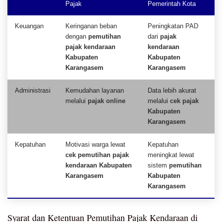
Pajak
Pemerintah Kota
Keuangan
Keringanan beban
Peningkatan PAD
dengan
pemutihan
dari
pajak
pajak kendaraan
kendaraan
Kabupaten
Kabupaten
Karangasem
Karangasem
Administrasi
Kemudahan layanan
Data lebih akurat
melalui
pajak online
melalui
cek pajak
Kabupaten
Karangasem
Kepatuhan
Motivasi warga lewat
Kepatuhan
cek pemutihan pajak
meningkat lewat
kendaraan Kabupaten
sistem
pemutihan
Karangasem
Kabupaten
Karangasem
Syarat dan Ketentuan Pemutihan Pajak Kendaraan di