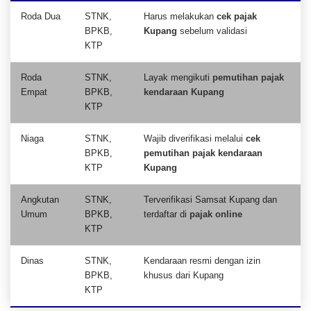
Roda Dua
STNK,
Harus melakukan
cek pajak
BPKB,
Kupang
sebelum validasi
KTP
Roda
STNK,
Layak mengikuti
pemutihan pajak
Empat
BPKB,
kendaraan Kupang
KTP
Niaga
STNK,
Wajib diverifikasi melalui
cek
BPKB,
pemutihan pajak kendaraan
KTP
Kupang
Angkutan
STNK,
Terverifikasi Samsat Kupang dan
Umum
BPKB,
terdaftar di
pajak online
KTP
Dinas
STNK,
Kendaraan resmi dengan izin
BPKB,
khusus dari Kupang
KTP