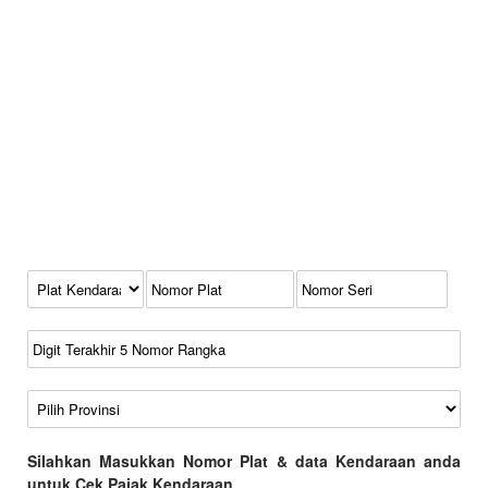
Kode Plat Kendaraan
No Plat
No Seri
No Rangka
Wilayah
Silahkan Masukkan Nomor Plat & data Kendaraan anda
untuk Cek Pajak Kendaraan