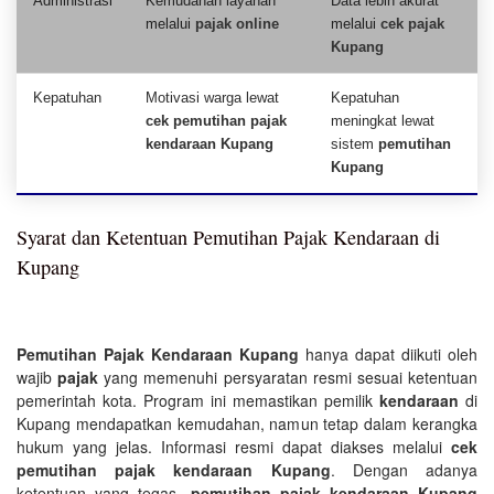
Administrasi
Kemudahan layanan
Data lebih akurat
melalui
pajak online
melalui
cek pajak
Kupang
Kepatuhan
Motivasi warga lewat
Kepatuhan
cek pemutihan pajak
meningkat lewat
kendaraan Kupang
sistem
pemutihan
Kupang
Syarat dan Ketentuan Pemutihan Pajak Kendaraan di
Kupang
Pemutihan Pajak Kendaraan Kupang
hanya dapat diikuti oleh
wajib
pajak
yang memenuhi persyaratan resmi sesuai ketentuan
pemerintah kota. Program ini memastikan pemilik
kendaraan
di
Kupang mendapatkan kemudahan, namun tetap dalam kerangka
hukum yang jelas. Informasi resmi dapat diakses melalui
cek
pemutihan pajak kendaraan Kupang
. Dengan adanya
ketentuan yang tegas,
pemutihan pajak kendaraan Kupang