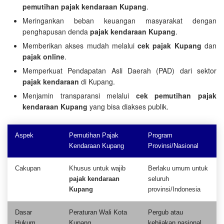
pemutihan pajak kendaraan Kupang
.
Meringankan beban keuangan masyarakat dengan
penghapusan denda
pajak kendaraan Kupang
.
Memberikan akses mudah melalui
cek pajak Kupang
dan
pajak online
.
Memperkuat Pendapatan Asli Daerah (PAD) dari sektor
pajak kendaraan
di Kupang.
Menjamin transparansi melalui
cek pemutihan pajak
kendaraan Kupang
yang bisa diakses publik.
Aspek
Pemutihan Pajak
Program
Kendaraan Kupang
Provinsi/Nasional
Cakupan
Khusus untuk wajib
Berlaku umum untuk
pajak kendaraan
seluruh
Kupang
provinsi/Indonesia
Dasar
Peraturan Wali Kota
Pergub atau
Hukum
Kupang
kebijakan nasional