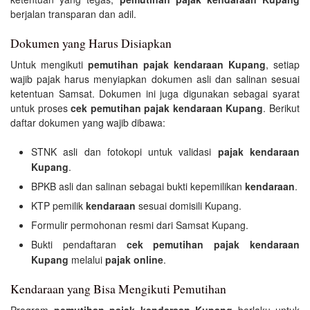
berjalan transparan dan adil.
Dokumen yang Harus Disiapkan
Untuk mengikuti
pemutihan pajak kendaraan Kupang
, setiap
wajib pajak harus menyiapkan dokumen asli dan salinan sesuai
ketentuan Samsat. Dokumen ini juga digunakan sebagai syarat
untuk proses
cek pemutihan pajak kendaraan Kupang
. Berikut
daftar dokumen yang wajib dibawa:
STNK asli dan fotokopi untuk validasi
pajak kendaraan
Kupang
.
BPKB asli dan salinan sebagai bukti kepemilikan
kendaraan
.
KTP pemilik
kendaraan
sesuai domisili Kupang.
Formulir permohonan resmi dari Samsat Kupang.
Bukti pendaftaran
cek pemutihan pajak kendaraan
Kupang
melalui
pajak online
.
Kendaraan yang Bisa Mengikuti Pemutihan
Program
pemutihan pajak kendaraan Kupang
berlaku untuk