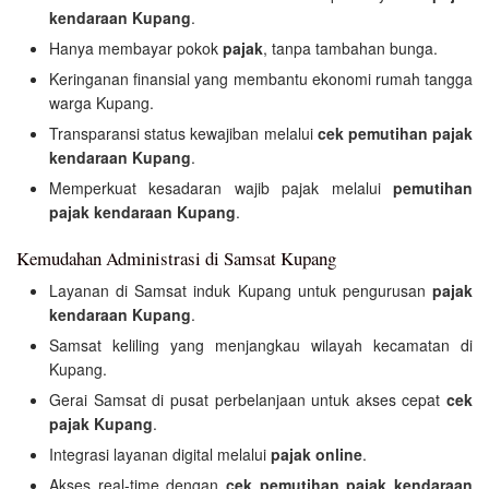
kendaraan Kupang
.
Hanya membayar pokok
pajak
, tanpa tambahan bunga.
Keringanan finansial yang membantu ekonomi rumah tangga
warga Kupang.
Transparansi status kewajiban melalui
cek pemutihan pajak
kendaraan Kupang
.
Memperkuat kesadaran wajib pajak melalui
pemutihan
pajak kendaraan Kupang
.
Kemudahan Administrasi di Samsat Kupang
Layanan di Samsat induk Kupang untuk pengurusan
pajak
kendaraan Kupang
.
Samsat keliling yang menjangkau wilayah kecamatan di
Kupang.
Gerai Samsat di pusat perbelanjaan untuk akses cepat
cek
pajak Kupang
.
Integrasi layanan digital melalui
pajak online
.
Akses real-time dengan
cek pemutihan pajak kendaraan