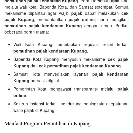
pemutihan pajak kendaraan Kupang
. Peran tersebut dijalankan
melalui wali kota, Bapenda Kota, dan Samsat setempat. Semua
mekanisme dipantau agar wajib
pajak
dapat melakukan
cek
pajak Kupang
, memanfaatkan
pajak online
, serta mengikuti
pemutihan pajak kendaraan Kupang
dengan aman. Berikut
beberapa peran utama:
Wali Kota Kupang menetapkan regulasi resmi terkait
pemutihan pajak kendaraan Kupang
.
Bapenda Kota Kupang menyusun mekanisme
cek pajak
Kupang
dan
cek pemutihan pajak kendaraan Kupang
.
Samsat Kota menyediakan layanan
pajak kendaraan
Kupang
berbasis digital.
Pemerintah kota mengawasi transparansi melalui
pajak
online
.
Seluruh instansi terkait mendukung peningkatan kepatuhan
wajib pajak di Kupang.
Manfaat Program Pemutihan di Kupang