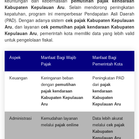
keuntungan dari keberhasilan
pemutihan pajak kendaraan
Kabupaten Kepulauan Aru
. Selain mendorong peningkatan
kepatuhan, program ini memperbesar Pendapatan Asli Daerah
(PAD). Dengan adanya sistem
cek pajak Kabupaten Kepulauan
Aru
, dan layanan
cek pemutihan pajak kendaraan Kabupaten
Kepulauan Aru
, pemerintah kota memiliki data yang lebih valid
untuk pengelolaan fiskal.
Aspek
Manfaat Bagi Wajib
Manfaat Bagi
Pajak
Pemerintah Kota
Keuangan
Keringanan beban
Peningkatan PAD
dengan
pemutihan
dari
pajak
pajak kendaraan
kendaraan
Kabupaten Kepulauan
Kabupaten
Aru
Kepulauan Aru
Administrasi
Kemudahan layanan
Data lebih akurat
melalui
pajak online
melalui
cek pajak
Kabupaten
Kepulauan Aru