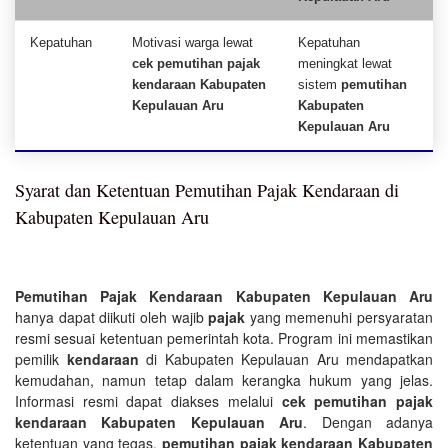
Kepatuhan
Motivasi warga lewat
Kepatuhan
cek pemutihan pajak
meningkat lewat
kendaraan Kabupaten
sistem
pemutihan
Kepulauan Aru
Kabupaten
Kepulauan Aru
Syarat dan Ketentuan Pemutihan Pajak Kendaraan di
Kabupaten Kepulauan Aru
Pemutihan Pajak Kendaraan Kabupaten Kepulauan Aru
hanya dapat diikuti oleh wajib
pajak
yang memenuhi persyaratan
resmi sesuai ketentuan pemerintah kota. Program ini memastikan
pemilik
kendaraan
di Kabupaten Kepulauan Aru mendapatkan
kemudahan, namun tetap dalam kerangka hukum yang jelas.
Informasi resmi dapat diakses melalui
cek pemutihan pajak
kendaraan Kabupaten Kepulauan Aru
. Dengan adanya
ketentuan yang tegas,
pemutihan pajak kendaraan Kabupaten