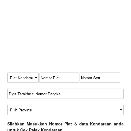
Kode Plat Kendaraan
No Plat
No Seri
No Rangka
Wilayah
Silahkan Masukkan Nomor Plat & data Kendaraan anda
untuk Cek Pajak Kendaraan