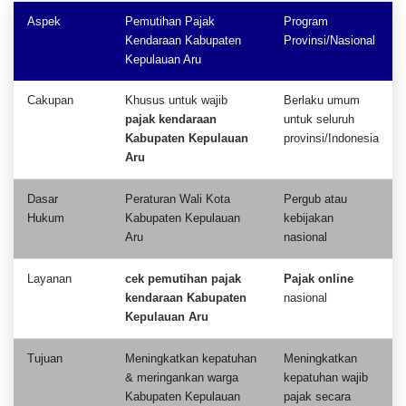
Aspek
Pemutihan Pajak
Program
Kendaraan Kabupaten
Provinsi/Nasional
Kepulauan Aru
Cakupan
Khusus untuk wajib
Berlaku umum
pajak kendaraan
untuk seluruh
Kabupaten Kepulauan
provinsi/Indonesia
Aru
Dasar
Peraturan Wali Kota
Pergub atau
Hukum
Kabupaten Kepulauan
kebijakan
Aru
nasional
Layanan
cek pemutihan pajak
Pajak online
kendaraan Kabupaten
nasional
Kepulauan Aru
Tujuan
Meningkatkan kepatuhan
Meningkatkan
& meringankan warga
kepatuhan wajib
Kabupaten Kepulauan
pajak secara