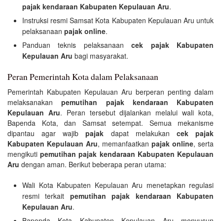
pajak kendaraan Kabupaten Kepulauan Aru
.
Instruksi resmi Samsat Kota Kabupaten Kepulauan Aru untuk
pelaksanaan
pajak online
.
Panduan teknis pelaksanaan
cek pajak Kabupaten
Kepulauan Aru
bagi masyarakat.
Peran Pemerintah Kota dalam Pelaksanaan
Pemerintah Kabupaten Kepulauan Aru berperan penting dalam
melaksanakan
pemutihan pajak kendaraan Kabupaten
Kepulauan Aru
. Peran tersebut dijalankan melalui wali kota,
Bapenda Kota, dan Samsat setempat. Semua mekanisme
dipantau agar wajib
pajak
dapat melakukan
cek pajak
Kabupaten Kepulauan Aru
, memanfaatkan
pajak online
, serta
mengikuti
pemutihan pajak kendaraan Kabupaten Kepulauan
Aru
dengan aman. Berikut beberapa peran utama:
Wali Kota Kabupaten Kepulauan Aru menetapkan regulasi
resmi terkait
pemutihan pajak kendaraan Kabupaten
Kepulauan Aru
.
Bapenda Kota Kabupaten Kepulauan Aru menyusun