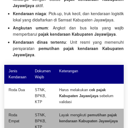
Jayawijaya
aktif.
Kendaraan niaga
: Pick-up, truk kecil, dan kendaraan logistik
lokal yang didaftarkan di Samsat Kabupaten Jayawijaya.
Angkutan umum
: Angkot dan bus kota yang wajib
memperbarui
pajak kendaraan Kabupaten Jayawijaya
.
Kendaraan dinas tertentu
: Unit resmi yang memenuhi
persyaratan
pemutihan pajak kendaraan Kabupaten
Jayawijaya
.
Jenis
Dokumen
Keterangan
Kendaraan
Wajib
Roda Dua
STNK,
Harus melakukan
cek pajak
BPKB,
Kabupaten Jayawijaya
sebelum
KTP
validasi
Roda
STNK,
Layak mengikuti
pemutihan pajak
Empat
BPKB,
kendaraan Kabupaten Jayawijaya
KTP