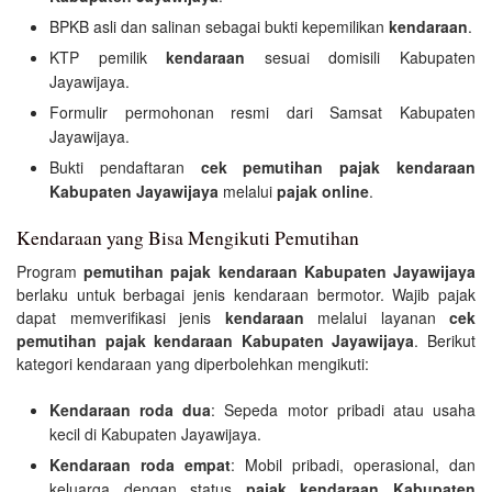
BPKB asli dan salinan sebagai bukti kepemilikan
kendaraan
.
KTP pemilik
kendaraan
sesuai domisili Kabupaten
Jayawijaya.
Formulir permohonan resmi dari Samsat Kabupaten
Jayawijaya.
Bukti pendaftaran
cek pemutihan pajak kendaraan
Kabupaten Jayawijaya
melalui
pajak online
.
Kendaraan yang Bisa Mengikuti Pemutihan
Program
pemutihan pajak kendaraan Kabupaten Jayawijaya
berlaku untuk berbagai jenis kendaraan bermotor. Wajib pajak
dapat memverifikasi jenis
kendaraan
melalui layanan
cek
pemutihan pajak kendaraan Kabupaten Jayawijaya
. Berikut
kategori kendaraan yang diperbolehkan mengikuti:
Kendaraan roda dua
: Sepeda motor pribadi atau usaha
kecil di Kabupaten Jayawijaya.
Kendaraan roda empat
: Mobil pribadi, operasional, dan
keluarga dengan status
pajak kendaraan Kabupaten