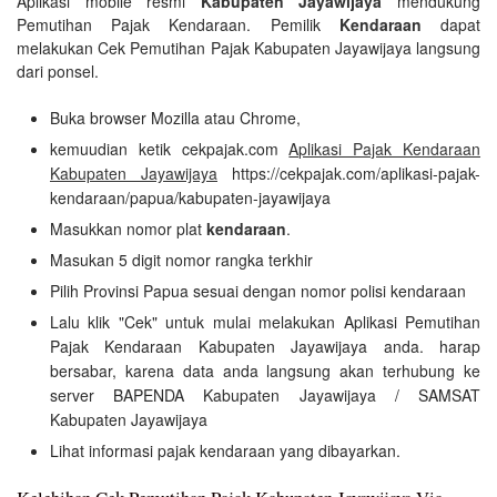
Aplikasi mobile resmi
Kabupaten Jayawijaya
mendukung
Pemutihan Pajak Kendaraan. Pemilik
Kendaraan
dapat
melakukan Cek Pemutihan Pajak Kabupaten Jayawijaya langsung
dari ponsel.
Buka browser Mozilla atau Chrome,
kemuudian ketik cekpajak.com
Aplikasi Pajak Kendaraan
Kabupaten Jayawijaya
https://cekpajak.com/aplikasi-pajak-
kendaraan/papua/kabupaten-jayawijaya
Masukkan nomor plat
kendaraan
.
Masukan 5 digit nomor rangka terkhir
Pilih Provinsi Papua sesuai dengan nomor polisi kendaraan
Lalu klik "Cek" untuk mulai melakukan Aplikasi Pemutihan
Pajak Kendaraan Kabupaten Jayawijaya anda. harap
bersabar, karena data anda langsung akan terhubung ke
server BAPENDA Kabupaten Jayawijaya / SAMSAT
Kabupaten Jayawijaya
Lihat informasi pajak kendaraan yang dibayarkan.