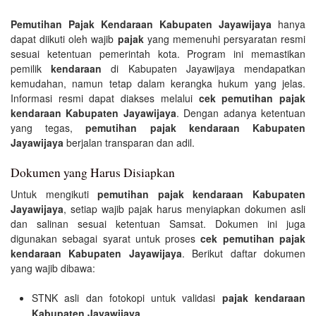
Pemutihan Pajak Kendaraan Kabupaten Jayawijaya
hanya
dapat diikuti oleh wajib
pajak
yang memenuhi persyaratan resmi
sesuai ketentuan pemerintah kota. Program ini memastikan
pemilik
kendaraan
di Kabupaten Jayawijaya mendapatkan
kemudahan, namun tetap dalam kerangka hukum yang jelas.
Informasi resmi dapat diakses melalui
cek pemutihan pajak
kendaraan Kabupaten Jayawijaya
. Dengan adanya ketentuan
yang tegas,
pemutihan pajak kendaraan Kabupaten
Jayawijaya
berjalan transparan dan adil.
Dokumen yang Harus Disiapkan
Untuk mengikuti
pemutihan pajak kendaraan Kabupaten
Jayawijaya
, setiap wajib pajak harus menyiapkan dokumen asli
dan salinan sesuai ketentuan Samsat. Dokumen ini juga
digunakan sebagai syarat untuk proses
cek pemutihan pajak
kendaraan Kabupaten Jayawijaya
. Berikut daftar dokumen
yang wajib dibawa:
STNK asli dan fotokopi untuk validasi
pajak kendaraan
Kabupaten Jayawijaya
.