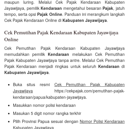
maupun luring. Melalui Cek Pajak Kendaraan Kabupaten
Jayawijaya, pemilik
Kendaraan
mengetahui besaran
Pajak
, jatuh
tempo, serta opsi
Pajak Online
. Panduan ini merangkum langkah
Cek Pajak Kendaraan Online di
Kabupaten Jayawijaya
.
Cek Pemutihan Pajak Kendaraan Kabupaten Jayawijaya
Online
Cek Pemutihan Pajak Kendaraan Kabupaten Jayawijaya
memudahkan pemilik
Kendaraan
melakukan Cek Pemutihan
Pajak Kabupaten Jayawijaya tanpa antre. Melalui Cek Pemutihan
Pajak Kendaraan menjadi ringkas untuk seluruh
Kendaraan
di
Kabupaten Jayawijaya
.
Buka situs resmi
Cek Pemutihan Pajak Kabupaten
Jayawijaya
https://cekpajak.com/pemutihan-pajak-
kendaraan/papua/kabupaten-jayawijaya.
Masukkan nomor polisi kendaraan
Masukan 5 digit nomor rangka terkhir
Pilih Provinsi Papua sesuai dengan
Nomor Polisi Kendaraan
Kabupaten Jayawijaya