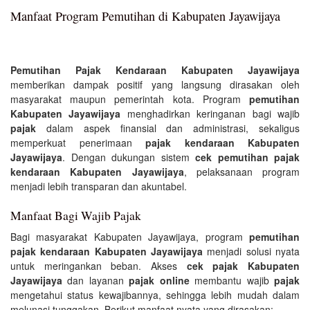
Manfaat Program Pemutihan di Kabupaten Jayawijaya
Pemutihan Pajak Kendaraan Kabupaten Jayawijaya
memberikan dampak positif yang langsung dirasakan oleh
masyarakat maupun pemerintah kota. Program
pemutihan
Kabupaten Jayawijaya
menghadirkan keringanan bagi wajib
pajak
dalam aspek finansial dan administrasi, sekaligus
memperkuat penerimaan
pajak kendaraan Kabupaten
Jayawijaya
. Dengan dukungan sistem
cek pemutihan pajak
kendaraan Kabupaten Jayawijaya
, pelaksanaan program
menjadi lebih transparan dan akuntabel.
Manfaat Bagi Wajib Pajak
Bagi masyarakat Kabupaten Jayawijaya, program
pemutihan
pajak kendaraan Kabupaten Jayawijaya
menjadi solusi nyata
untuk meringankan beban. Akses
cek pajak Kabupaten
Jayawijaya
dan layanan
pajak online
membantu wajib
pajak
mengetahui status kewajibannya, sehingga lebih mudah dalam
melunasi tunggakan. Berikut manfaat nyata yang dirasakan: