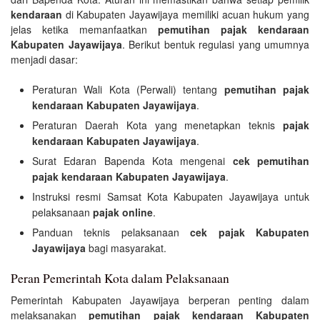
kendaraan
di Kabupaten Jayawijaya memiliki acuan hukum yang
jelas ketika memanfaatkan
pemutihan pajak kendaraan
Kabupaten Jayawijaya
. Berikut bentuk regulasi yang umumnya
menjadi dasar:
Peraturan Wali Kota (Perwali) tentang
pemutihan pajak
kendaraan Kabupaten Jayawijaya
.
Peraturan Daerah Kota yang menetapkan teknis
pajak
kendaraan Kabupaten Jayawijaya
.
Surat Edaran Bapenda Kota mengenai
cek pemutihan
pajak kendaraan Kabupaten Jayawijaya
.
Instruksi resmi Samsat Kota Kabupaten Jayawijaya untuk
pelaksanaan
pajak online
.
Panduan teknis pelaksanaan
cek pajak Kabupaten
Jayawijaya
bagi masyarakat.
Peran Pemerintah Kota dalam Pelaksanaan
Pemerintah Kabupaten Jayawijaya berperan penting dalam
melaksanakan
pemutihan pajak kendaraan Kabupaten