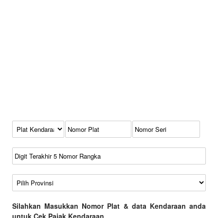
Kode Plat Kendaraan
No Plat
No Seri
No Rangka
Wilayah
Silahkan Masukkan Nomor Plat & data Kendaraan anda
untuk Cek Pajak Kendaraan