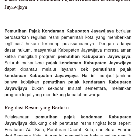
Jayawijaya
Pemutihan Pajak Kendaraan Kabupaten Jayawijaya
berjalan
berdasarkan regulasi resmi pemerintah kota yang memberikan
legitimasi hukum terhadap pelaksanaannya. Dengan adanya
dasar hukum, masyarakat Kabupaten Jayawijaya merasa aman
ketika mengikuti program
pemutihan Kabupaten Jayawijaya
.
Seluruh mekanisme
pajak kendaraan Kabupaten Jayawijaya
dapat dipantau melalui layanan
cek pemutihan pajak
kendaraan Kabupaten Jayawijaya
. Hal ini menjadi jaminan
bahwa kebijakan
pemutihan pajak kendaraan Kabupaten
Jayawijaya
bukan sekadar inisiatif sementara, melainkan
program legal yang mendukung kepatuhan warga.
Regulasi Resmi yang Berlaku
Pelaksanaan
pemutihan pajak kendaraan Kabupaten
Jayawijaya
didukung oleh peraturan resmi tingkat kota seperti
Peraturan Wali Kota, Peraturan Daerah Kota, dan Surat Edaran
dari Bapenda Kota. Aturan ini memastikan bahwa setiap pemilik