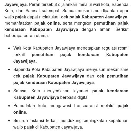
Jayawijaya
. Peran tersebut dijalankan melalui wali kota, Bapenda
Kota, dan Samsat setempat. Semua mekanisme dipantau agar
wajib
pajak
dapat melakukan
cek pajak Kabupaten Jayawijaya
,
memanfaatkan
pajak online
, serta mengikuti
pemutihan pajak
kendaraan Kabupaten Jayawijaya
dengan aman. Berikut
beberapa peran utama:
Wali Kota Kabupaten Jayawijaya menetapkan regulasi resmi
terkait
pemutihan pajak kendaraan Kabupaten
Jayawijaya
.
Bapenda Kota Kabupaten Jayawijaya menyusun mekanisme
cek pajak Kabupaten Jayawijaya
dan
cek pemutihan
pajak kendaraan Kabupaten Jayawijaya
.
Samsat Kota menyediakan layanan
pajak kendaraan
Kabupaten Jayawijaya
berbasis digital.
Pemerintah kota mengawasi transparansi melalui
pajak
online
.
Seluruh instansi terkait mendukung peningkatan kepatuhan
wajib pajak di Kabupaten Jayawijaya.