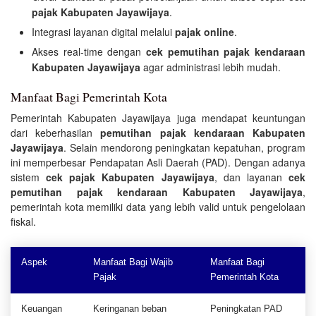
pajak Kabupaten Jayawijaya
.
Integrasi layanan digital melalui
pajak online
.
Akses real-time dengan
cek pemutihan pajak kendaraan
Kabupaten Jayawijaya
agar administrasi lebih mudah.
Manfaat Bagi Pemerintah Kota
Pemerintah Kabupaten Jayawijaya juga mendapat keuntungan
dari keberhasilan
pemutihan pajak kendaraan Kabupaten
Jayawijaya
. Selain mendorong peningkatan kepatuhan, program
ini memperbesar Pendapatan Asli Daerah (PAD). Dengan adanya
sistem
cek pajak Kabupaten Jayawijaya
, dan layanan
cek
pemutihan pajak kendaraan Kabupaten Jayawijaya
,
pemerintah kota memiliki data yang lebih valid untuk pengelolaan
fiskal.
Aspek
Manfaat Bagi Wajib
Manfaat Bagi
Pajak
Pemerintah Kota
Keuangan
Keringanan beban
Peningkatan PAD