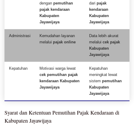
dengan
pemutihan
dari
pajak
pajak kendaraan
kendaraan
Kabupaten
Kabupaten
Jayawijaya
Jayawijaya
Administrasi
Kemudahan layanan
Data lebih akurat
melalui
pajak online
melalui
cek pajak
Kabupaten
Jayawijaya
Kepatuhan
Motivasi warga lewat
Kepatuhan
cek pemutihan pajak
meningkat lewat
kendaraan Kabupaten
sistem
pemutihan
Jayawijaya
Kabupaten
Jayawijaya
Syarat dan Ketentuan Pemutihan Pajak Kendaraan di
Kabupaten Jayawijaya