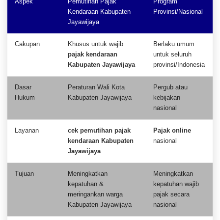
Aspek
Pemutihan Pajak
Program
Kendaraan Kabupaten
Provinsi/Nasional
Jayawijaya
Cakupan
Khusus untuk wajib
Berlaku umum
pajak kendaraan
untuk seluruh
Kabupaten Jayawijaya
provinsi/Indonesia
Dasar
Peraturan Wali Kota
Pergub atau
Hukum
Kabupaten Jayawijaya
kebijakan
nasional
Layanan
cek pemutihan pajak
Pajak online
kendaraan Kabupaten
nasional
Jayawijaya
Tujuan
Meningkatkan
Meningkatkan
kepatuhan &
kepatuhan wajib
meringankan warga
pajak secara
Kabupaten Jayawijaya
nasional