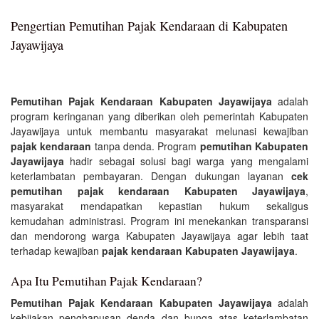
Pengertian Pemutihan Pajak Kendaraan di Kabupaten
Jayawijaya
Pemutihan Pajak Kendaraan Kabupaten Jayawijaya
adalah
program keringanan yang diberikan oleh pemerintah Kabupaten
Jayawijaya untuk membantu masyarakat melunasi kewajiban
pajak kendaraan
tanpa denda. Program
pemutihan Kabupaten
Jayawijaya
hadir sebagai solusi bagi warga yang mengalami
keterlambatan pembayaran. Dengan dukungan layanan
cek
pemutihan pajak kendaraan Kabupaten Jayawijaya
,
masyarakat mendapatkan kepastian hukum sekaligus
kemudahan administrasi. Program ini menekankan transparansi
dan mendorong warga Kabupaten Jayawijaya agar lebih taat
terhadap kewajiban
pajak kendaraan Kabupaten Jayawijaya
.
Apa Itu Pemutihan Pajak Kendaraan?
Pemutihan Pajak Kendaraan Kabupaten Jayawijaya
adalah
kebijakan penghapusan denda dan bunga atas keterlambatan