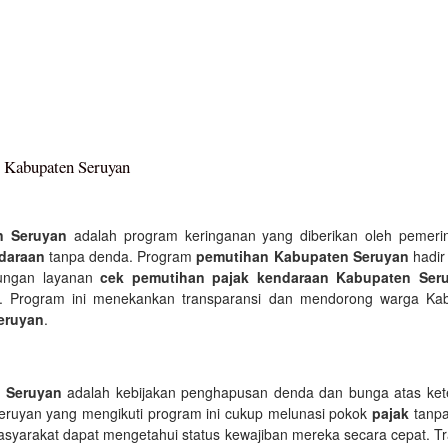
i Kabupaten Seruyan
n Seruyan
adalah program keringanan yang diberikan oleh pemer
daraan
tanpa denda. Program
pemutihan Kabupaten Seruyan
hadir
kungan layanan
cek pemutihan pajak kendaraan Kabupaten Ser
. Program ini menekankan transparansi dan mendorong warga Kab
eruyan
.
 Seruyan
adalah kebijakan penghapusan denda dan bunga atas ke
eruyan yang mengikuti program ini cukup melunasi pokok
pajak
tanpa
asyarakat dapat mengetahui status kewajiban mereka secara cepat. Tr