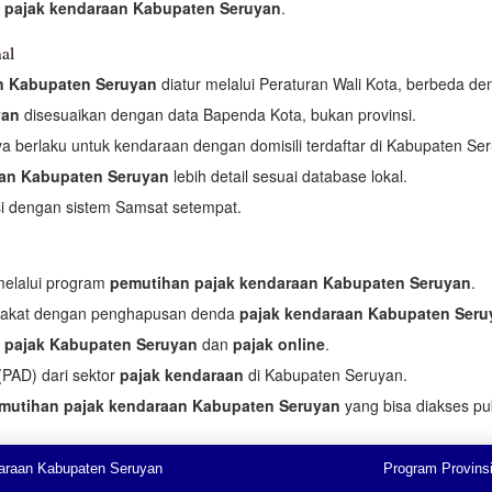
 pajak kendaraan Kabupaten Seruyan
.
al
n Kabupaten Seruyan
diatur melalui Peraturan Wali Kota, berbeda den
yan
disesuaikan dengan data Bapenda Kota, bukan provinsi.
a berlaku untuk kendaraan dengan domisili terdaftar di Kabupaten Se
aan Kabupaten Seruyan
lebih detail sesuai database lokal.
si dengan sistem Samsat setempat.
melalui program
pemutihan pajak kendaraan Kabupaten Seruyan
.
rakat dengan penghapusan denda
pajak kendaraan Kabupaten Seru
 pajak Kabupaten Seruyan
dan
pajak online
.
PAD) dari sektor
pajak kendaraan
di Kabupaten Seruyan.
mutihan pajak kendaraan Kabupaten Seruyan
yang bisa diakses pub
araan Kabupaten Seruyan
Program Provinsi