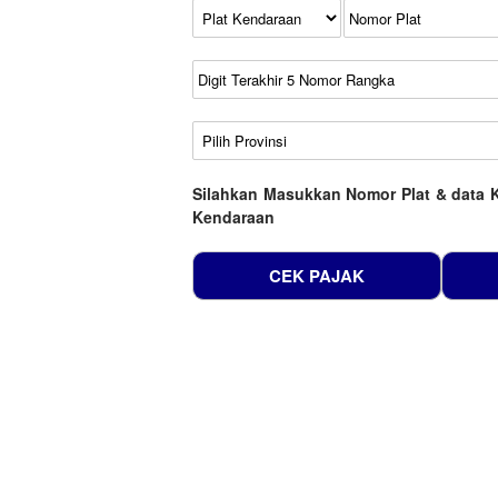
Kode Plat Kendaraan
No Plat
No Seri
No Rangka
Wilayah
Silahkan Masukkan Nomor Plat & data 
Kendaraan