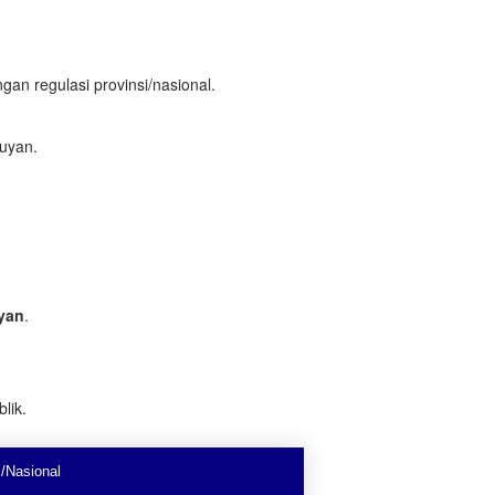
gan regulasi provinsi/nasional.
ruyan.
yan
.
lik.
/Nasional