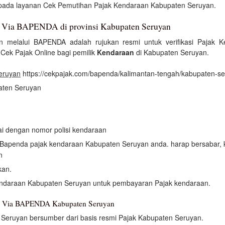
si pada layanan Cek Pemutihan Pajak Kendaraan Kabupaten Seruyan.
n Via BAPENDA di provinsi Kabupaten Seruyan
 melalui BAPENDA adalah rujukan resmi untuk verifikasi Pajak 
ek Pajak Online bagi pemilik
Kendaraan
di Kabupaten Seruyan.
eruyan
https://cekpajak.com/bapenda/kalimantan-tengah/kabupaten-s
paten Seruyan
uai dengan nomor polisi kendaraan
an Bapenda pajak kendaraan Kabupaten Seruyan anda. harap bersabar,
n
kan.
endaraan Kabupaten Seruyan untuk pembayaran Pajak kendaraan.
an Via BAPENDA Kabupaten Seruyan
Seruyan bersumber dari basis resmi Pajak Kabupaten Seruyan.