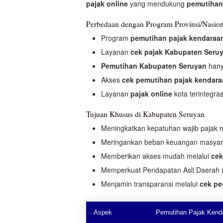
pajak online
yang mendukung
pemutihan
Perbedaan dengan Program Provinsi/Nasion
Program
pemutihan pajak kendaraa
Layanan
cek pajak Kabupaten Seru
Pemutihan Kabupaten Seruyan
hany
Akses
cek pemutihan pajak kendar
Layanan
pajak online
kota terintegra
Tujuan Khusus di Kabupaten Seruyan
Meningkatkan kepatuhan wajib pajak 
Meringankan beban keuangan masya
Memberikan akses mudah melalui
cek
Memperkuat Pendapatan Asli Daerah (
Menjamin transparansi melalui
cek pe
Aspek
Pemutihan Pajak Kend