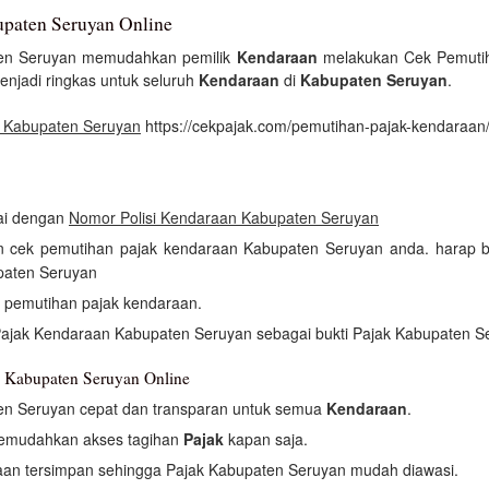
paten Seruyan Online
ten Seruyan memudahkan pemilik
Kendaraan
melakukan Cek Pemutih
njadi ringkas untuk seluruh
Kendaraan
di
Kabupaten Seruyan
.
 Kabupaten Seruyan
https://cekpajak.com/pemutihan-pajak-kendaraan
uai dengan
Nomor Polisi Kendaraan Kabupaten Seruyan
kan cek pemutihan pajak kendaraan Kabupaten Seruyan anda. harap 
paten Seruyan
h pemutihan pajak kendaraan.
Pajak Kendaraan Kabupaten Seruyan sebagai bukti Pajak Kabupaten S
 Kabupaten Seruyan Online
en Seruyan cepat dan transparan untuk semua
Kendaraan
.
memudahkan akses tagihan
Pajak
kapan saja.
an tersimpan sehingga Pajak Kabupaten Seruyan mudah diawasi.