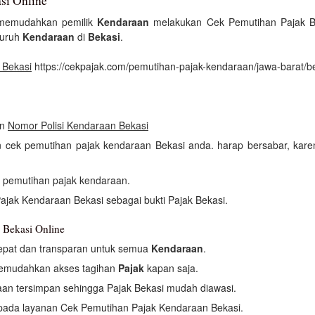
si Online
 memudahkan pemilik
Kendaraan
melakukan Cek Pemutihan Pajak Be
luruh
Kendaraan
di
Bekasi
.
 Bekasi
https://cekpajak.com/pemutihan-pajak-kendaraan/jawa-barat/be
an
Nomor Polisi Kendaraan Bekasi
an cek pemutihan pajak kendaraan Bekasi anda. harap bersabar, kar
h pemutihan pajak kendaraan.
ajak Kendaraan Bekasi sebagai bukti Pajak Bekasi.
 Bekasi Online
epat dan transparan untuk semua
Kendaraan
.
memudahkan akses tagihan
Pajak
kapan saja.
an tersimpan sehingga Pajak Bekasi mudah diawasi.
i pada layanan Cek Pemutihan Pajak Kendaraan Bekasi.