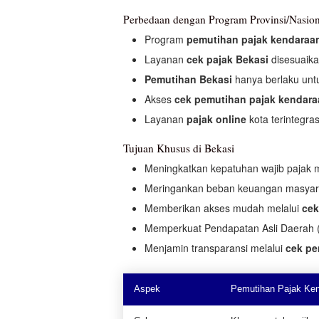
Perbedaan dengan Program Provinsi/Nasion
Program
pemutihan pajak kendaraa
Layanan
cek pajak Bekasi
disesuaika
Pemutihan Bekasi
hanya berlaku untu
Akses
cek pemutihan pajak kendara
Layanan
pajak online
kota terintegra
Tujuan Khusus di Bekasi
Meningkatkan kepatuhan wajib pajak 
Meringankan beban keuangan masya
Memberikan akses mudah melalui
cek
Memperkuat Pendapatan Asli Daerah (
Menjamin transparansi melalui
cek pe
Aspek
Pemutihan Pajak Ke