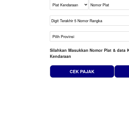
Kode Plat Kendaraan
No Plat
No Seri
No Rangka
Wilayah
Silahkan Masukkan Nomor Plat & data 
Kendaraan