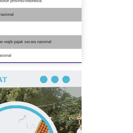
uruh provinsi/Indonesia
nasional
n wajib pajak secara nasional
asional