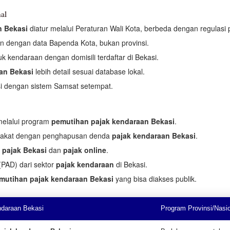
al
n Bekasi
diatur melalui Peraturan Wali Kota, berbeda dengan regulasi p
n dengan data Bapenda Kota, bukan provinsi.
k kendaraan dengan domisili terdaftar di Bekasi.
an Bekasi
lebih detail sesuai database lokal.
si dengan sistem Samsat setempat.
melalui program
pemutihan pajak kendaraan Bekasi
.
rakat dengan penghapusan denda
pajak kendaraan Bekasi
.
 pajak Bekasi
dan
pajak online
.
PAD) dari sektor
pajak kendaraan
di Bekasi.
mutihan pajak kendaraan Bekasi
yang bisa diakses publik.
ndaraan Bekasi
Program Provinsi/Nasi