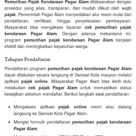
Pemutihan Pajak Kendaraan Pagar Alam
dilaksanakan dengan
prosedur yang jelas, transparan, dan mudah diikuti oleh wajib
pajak
. Pemerintah Pagar Alam menyediakan alur resmi mulai dari
pendaftaran, verifikasi, hingga penyelesaian pembayaran.
Masyarakat bisa mengakses layanan
cek pemutihan pajak
kendaraan Pagar Alam
. Dengan adanya mekanisme ini,
program
pemutihan pajak kendaraan Pagar Alam
berjalan
efektif dan meningkatkan kepatuhan warga.
Tahapan Pendaftaran
Pendaftaran program
pemutihan pajak kendaraan Pagar Alam
dapat dilakukan secara langsung di Samsat Kota maupun melalui
aplikasi
pajak online
. Masyarakat Pagar Alam bisa lebih dulu
melakukan
cek pajak Pagar Alam
untuk memastikan status
kewajiban sebelum mendaftar. Berikut langkah awal pendaftaran:
Mengakses aplikasi
pajak online
resmi atau datang
langsung ke Samsat Kota Pagar Alam.
Mengisi formulir pendaftaran
pemutihan pajak kendaraan
Pagar Alam
.