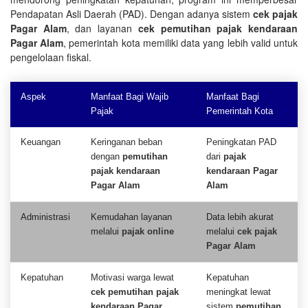
Pendapatan Asli Daerah (PAD). Dengan adanya sistem
cek pajak
Pagar Alam
, dan layanan
cek pemutihan pajak kendaraan
Pagar Alam
, pemerintah kota memiliki data yang lebih valid untuk
pengelolaan fiskal.
Aspek
Manfaat Bagi Wajib
Manfaat Bagi
Pajak
Pemerintah Kota
Keuangan
Keringanan beban
Peningkatan PAD
dengan
pemutihan
dari
pajak
pajak kendaraan
kendaraan Pagar
Pagar Alam
Alam
Administrasi
Kemudahan layanan
Data lebih akurat
melalui
pajak online
melalui
cek pajak
Pagar Alam
Kepatuhan
Motivasi warga lewat
Kepatuhan
cek pemutihan pajak
meningkat lewat
kendaraan Pagar
sistem
pemutihan