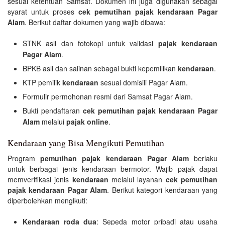
sesuai ketentuan Samsat. Dokumen ini juga digunakan sebagai
syarat untuk proses
cek pemutihan pajak kendaraan Pagar
Alam
. Berikut daftar dokumen yang wajib dibawa:
STNK asli dan fotokopi untuk validasi
pajak kendaraan
Pagar Alam
.
BPKB asli dan salinan sebagai bukti kepemilikan
kendaraan
.
KTP pemilik
kendaraan
sesuai domisili Pagar Alam.
Formulir permohonan resmi dari Samsat Pagar Alam.
Bukti pendaftaran
cek pemutihan pajak kendaraan Pagar
Alam
melalui
pajak online
.
Kendaraan yang Bisa Mengikuti Pemutihan
Program
pemutihan pajak kendaraan Pagar Alam
berlaku
untuk berbagai jenis kendaraan bermotor. Wajib pajak dapat
memverifikasi jenis
kendaraan
melalui layanan
cek pemutihan
pajak kendaraan Pagar Alam
. Berikut kategori kendaraan yang
diperbolehkan mengikuti:
Kendaraan roda dua
: Sepeda motor pribadi atau usaha