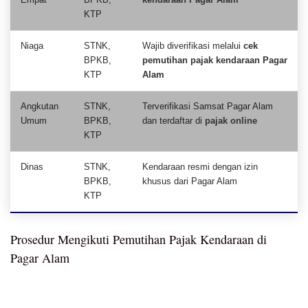
KTP
Niaga
STNK,
Wajib diverifikasi melalui
cek
BPKB,
pemutihan pajak kendaraan Pagar
KTP
Alam
Angkutan
STNK,
Terverifikasi Samsat Pagar Alam
Umum
BPKB,
dan terdaftar di
pajak online
KTP
Dinas
STNK,
Kendaraan resmi dengan izin
BPKB,
khusus dari Pagar Alam
KTP
Prosedur Mengikuti Pemutihan Pajak Kendaraan di
Pagar Alam