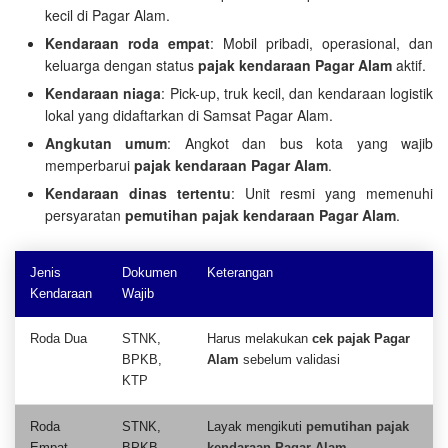
kecil di Pagar Alam.
Kendaraan roda empat
: Mobil pribadi, operasional, dan
keluarga dengan status
pajak kendaraan Pagar Alam
aktif.
Kendaraan niaga
: Pick-up, truk kecil, dan kendaraan logistik
lokal yang didaftarkan di Samsat Pagar Alam.
Angkutan umum
: Angkot dan bus kota yang wajib
memperbarui
pajak kendaraan Pagar Alam
.
Kendaraan dinas tertentu
: Unit resmi yang memenuhi
persyaratan
pemutihan pajak kendaraan Pagar Alam
.
Jenis
Dokumen
Keterangan
Kendaraan
Wajib
Roda Dua
STNK,
Harus melakukan
cek pajak Pagar
BPKB,
Alam
sebelum validasi
KTP
Roda
STNK,
Layak mengikuti
pemutihan pajak
Empat
BPKB,
kendaraan Pagar Alam