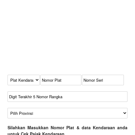
Kode Plat Kendaraan
No Plat
No Seri
No Rangka
Wilayah
Silahkan Masukkan Nomor Plat & data Kendaraan anda
untuk Cek Pajak Kendaraan