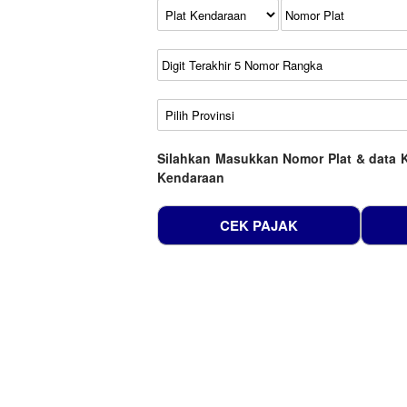
Kode Plat Kendaraan
No Plat
No Seri
No Rangka
Wilayah
Silahkan Masukkan Nomor Plat & data 
Kendaraan