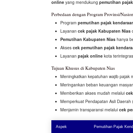
online
yang mendukung
pemutihan pajak
Perbedaan dengan Program Provinsi/Nasion
Program
pemutihan pajak kendaraa
Layanan
cek pajak Kabupaten Nias
d
Pemutihan Kabupaten Nias
hanya be
Akses
cek pemutihan pajak kendar
Layanan
pajak online
kota terintegra
Tujuan Khusus di Kabupaten Nias
Meningkatkan kepatuhan wajib pajak 
Meringankan beban keuangan masya
Memberikan akses mudah melalui
cek
Memperkuat Pendapatan Asli Daerah (
Menjamin transparansi melalui
cek pe
Aspek
Pemutihan Pajak Kend