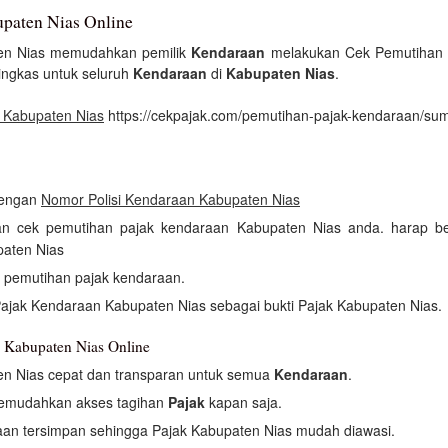
paten Nias Online
en Nias memudahkan pemilik
Kendaraan
melakukan Cek Pemutihan P
ingkas untuk seluruh
Kendaraan
di
Kabupaten Nias
.
 Kabupaten Nias
https://cekpajak.com/pemutihan-pajak-kendaraan/sum
 dengan
Nomor Polisi Kendaraan Kabupaten Nias
kan cek pemutihan pajak kendaraan Kabupaten Nias anda. harap b
paten Nias
h pemutihan pajak kendaraan.
ajak Kendaraan Kabupaten Nias sebagai bukti Pajak Kabupaten Nias.
 Kabupaten Nias Online
en Nias cepat dan transparan untuk semua
Kendaraan
.
memudahkan akses tagihan
Pajak
kapan saja.
an tersimpan sehingga Pajak Kabupaten Nias mudah diawasi.