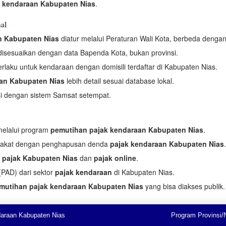
 kendaraan Kabupaten Nias
.
al
n Kabupaten Nias
diatur melalui Peraturan Wali Kota, berbeda dengan 
isesuaikan dengan data Bapenda Kota, bukan provinsi.
rlaku untuk kendaraan dengan domisili terdaftar di Kabupaten Nias.
aan Kabupaten Nias
lebih detail sesuai database lokal.
si dengan sistem Samsat setempat.
melalui program
pemutihan pajak kendaraan Kabupaten Nias
.
rakat dengan penghapusan denda
pajak kendaraan Kabupaten Nias
.
 pajak Kabupaten Nias
dan
pajak online
.
PAD) dari sektor
pajak kendaraan
di Kabupaten Nias.
mutihan pajak kendaraan Kabupaten Nias
yang bisa diakses publik.
araan Kabupaten Nias
Program Provinsi/