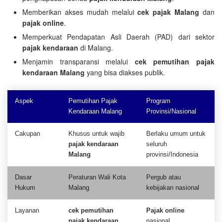
Memberikan akses mudah melalui
cek pajak Malang
dan
pajak online
.
Memperkuat Pendapatan Asli Daerah (PAD) dari sektor
pajak kendaraan
di Malang.
Menjamin transparansi melalui
cek pemutihan pajak
kendaraan Malang
yang bisa diakses publik.
Aspek
Pemutihan Pajak
Program
Kendaraan Malang
Provinsi/Nasional
Cakupan
Khusus untuk wajib
Berlaku umum untuk
pajak kendaraan
seluruh
Malang
provinsi/Indonesia
Dasar
Peraturan Wali Kota
Pergub atau
Hukum
Malang
kebijakan nasional
Layanan
cek pemutihan
Pajak online
pajak kendaraan
nasional