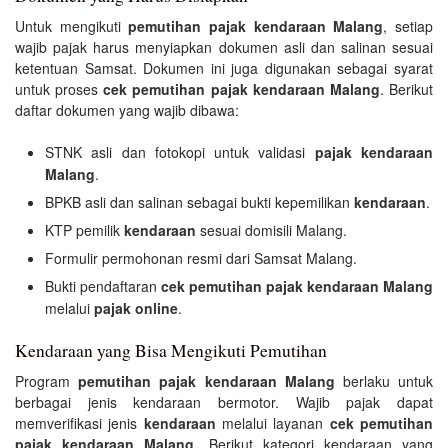
Untuk mengikuti
pemutihan pajak kendaraan Malang
, setiap
wajib pajak harus menyiapkan dokumen asli dan salinan sesuai
ketentuan Samsat. Dokumen ini juga digunakan sebagai syarat
untuk proses
cek pemutihan pajak kendaraan Malang
. Berikut
daftar dokumen yang wajib dibawa:
STNK asli dan fotokopi untuk validasi
pajak kendaraan
Malang
.
BPKB asli dan salinan sebagai bukti kepemilikan
kendaraan
.
KTP pemilik
kendaraan
sesuai domisili Malang.
Formulir permohonan resmi dari Samsat Malang.
Bukti pendaftaran
cek pemutihan pajak kendaraan Malang
melalui
pajak online
.
Kendaraan yang Bisa Mengikuti Pemutihan
Program
pemutihan pajak kendaraan Malang
berlaku untuk
berbagai jenis kendaraan bermotor. Wajib pajak dapat
memverifikasi jenis
kendaraan
melalui layanan
cek pemutihan
pajak kendaraan Malang
. Berikut kategori kendaraan yang