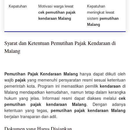
Kepatuhan
Motivasi warga lewat
Kepatuhan
cek pemutihan pajak
meningkat lewat
kendaraan Malang
sistem
pemutihan
Malang
Syarat dan Ketentuan Pemutihan Pajak Kendaraan di
Malang
Pemutihan Pajak Kendaraan Malang
hanya dapat diikuti oleh
wajib
pajak
yang memenuhi persyaratan resmi sesuai ketentuan
pemerintah kota. Program ini memastikan pemilik
kendaraan
di
Malang mendapatkan kemudahan, namun tetap dalam kerangka
hukum yang jelas. Informasi resmi dapat diakses melalui
cek
pemutihan pajak kendaraan Malang
. Dengan adanya
ketentuan yang tegas,
pemutihan pajak kendaraan Malang
berjalan transparan dan adil.
Dokumen yang Harus Disiapkan