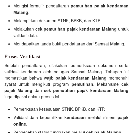
Mengisi formulir pendaftaran
pemutihan pajak kendaraan
Malang
.
Melampirkan dokumen STNK, BPKB, dan KTP.
Melakukan
cek pemutihan pajak kendaraan Malang
untuk
validasi data.
Mendapatkan tanda bukti pendaftaran dari Samsat Malang.
Proses Verifikasi
Setelah pendaftaran, dilakukan pemeriksaan dokumen serta
validasi kendaraan oleh petugas Samsat Malang. Tahapan ini
memastikan bahwa wajib
pajak kendaraan Malang
memenuhi
syarat untuk mengikuti program
pemutihan
. Mekanisme
cek
pajak Malang
dan
cek pemutihan pajak kendaraan Malang
juga dipakai dalam proses ini.
Pemeriksaan kesesuaian STNK, BPKB, dan KTP.
Validasi data kepemilikan
kendaraan
melalui sistem
pajak
online
.
Pengecekan status tunggakan melalui
cek pajak Malang
.