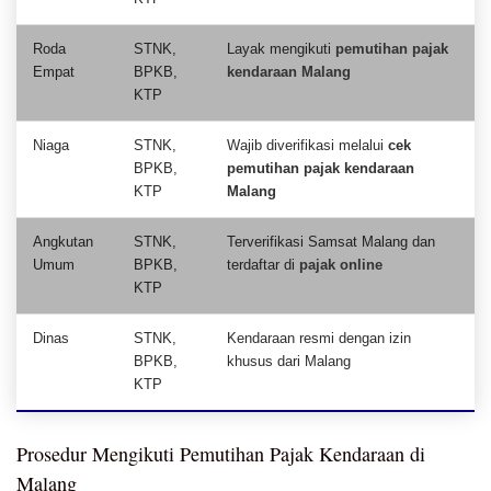
Roda
STNK,
Layak mengikuti
pemutihan pajak
Empat
BPKB,
kendaraan Malang
KTP
Niaga
STNK,
Wajib diverifikasi melalui
cek
BPKB,
pemutihan pajak kendaraan
KTP
Malang
Angkutan
STNK,
Terverifikasi Samsat Malang dan
Umum
BPKB,
terdaftar di
pajak online
KTP
Dinas
STNK,
Kendaraan resmi dengan izin
BPKB,
khusus dari Malang
KTP
Prosedur Mengikuti Pemutihan Pajak Kendaraan di
Malang