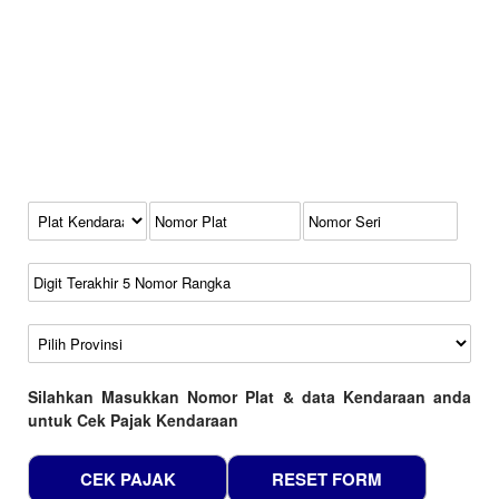
Kode Plat Kendaraan
No Plat
No Seri
No Rangka
Wilayah
Silahkan Masukkan Nomor Plat & data Kendaraan anda
untuk Cek Pajak Kendaraan