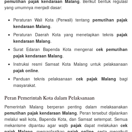
pemutihan pajak kendaraan Malang
. Berikut bentuk regulasi
yang umumnya menjadi dasar:
Peraturan Wali Kota (Perwali) tentang
pemutihan pajak
kendaraan Malang
.
Peraturan Daerah Kota yang menetapkan teknis
pajak
kendaraan Malang
.
Surat Edaran Bapenda Kota mengenai
cek pemutihan
pajak kendaraan Malang
.
Instruksi resmi Samsat Kota Malang untuk pelaksanaan
pajak online
.
Panduan teknis pelaksanaan
cek pajak Malang
bagi
masyarakat.
Peran Pemerintah Kota dalam Pelaksanaan
Pemerintah Malang berperan penting dalam melaksanakan
pemutihan pajak kendaraan Malang
. Peran tersebut dijalankan
melalui wali kota, Bapenda Kota, dan Samsat setempat. Semua
mekanisme dipantau agar wajib
pajak
dapat melakukan
cek
pajak Malang
, memanfaatkan
pajak online
, serta mengikuti