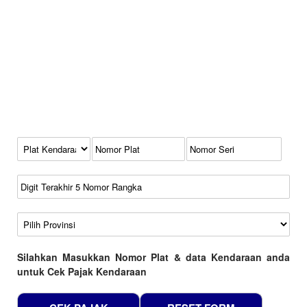
Kode Plat Kendaraan
No Plat
No Seri
No Rangka
Wilayah
Silahkan Masukkan Nomor Plat & data Kendaraan anda
untuk Cek Pajak Kendaraan